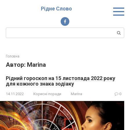
Перейти
Рідне Слово
до
вмісту
Пошук:
Головна
Автор:
Marina
Рідний гороскоп на 15 листопада 2022 року
для кожного знака зодіаку
14.11.2022
Корисні поради
Marina
0