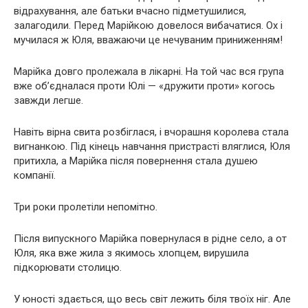
відрахування, але батьки вчасно підметушилися,
залагодили. Перед Марійкою довелося вибачатися. Ох і
мучилася ж Юля, вважаючи це нечуваним приниженням!
Марійка довго пролежала в лікарні. На той час вся група
вже об’єдналася проти Юлі — «дружити проти» когось
завжди легше.
Навіть вірна свита розбіглася, і вчорашня королева стала
вигнанкою. Під кінець навчання пристрасті вляглися, Юля
притихла, а Марійка після повернення стала душею
компанії.
Три роки пролетіли непомітно.
Після випускного Марійка повернулася в рідне село, а от
Юля, яка вже жила з якимось хлопцем, вирушила
підкорювати столицю.
У юності здається, що весь світ лежить біля твоїх ніг. Але