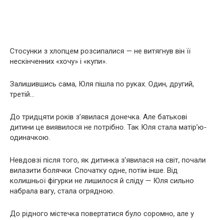
Стосунки з хлопцем розсипалися — не витягнув він її
нескінченних «хочу» і «купи».
Залишившись сама, Юля пішла по руках. Один, другий,
третій…
До тридцяти років з’явилася донечка. Але батькові
дитини це виявилося не потрібно. Так Юля стала матір’ю-
одиначкою.
Невдовзі після того, як дитинка з’явилася на світ, почали
вилазити болячки. Спочатку одне, потім інше. Від
колишньої фігурки не лишилося й сліду — Юля сильно
набрала вагу, стала огрядною.
До рідного містечка повертатися було соромно, але у