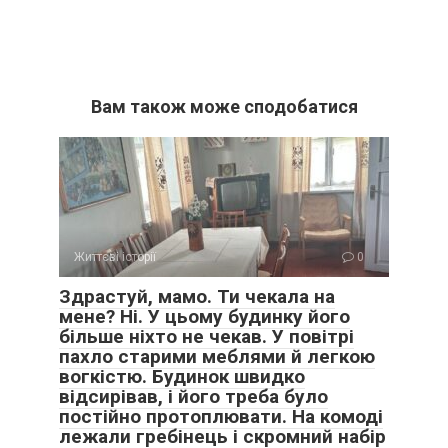
Вам також може сподобатися
Життєві історії
0
Здрастуй, мамо. Ти чекала на
мене? Ні. У цьому будинку його
більше ніхто не чекав. У повітрі
пахло старими меблями й легкою
вогкістю. Будинок швидко
відсирівав, і його треба було
постійно протоплювати. На комоді
лежали гребінець і скромний набір