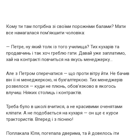
Кому ти там потрібна зі своїми порожніми балами? Мати
все намагалася пом’якшити чоловіка:
— Петре, ну який толк із того училища? Тих кухарів та
продавчинь і так хоч греблю гати. Давай уже заплатимо,
хай на контракті повчиться на якусь менеджерку…
Але з Петром сперечатися — що проти вітру йти. Не бачив
він її ні менеджеркою, ні бухгалтеркою. Тих менеджерів
розвелося — куди не плюнь, обов’язково в якогось
влучиш. Ніяких столиць і контрактів.
Треба було в школі вчитися, а не красивими оченятами
кліпати. А не подобається на кухаря — он ще є курси
трактористів. Вперед і з піснею!
Поплакала Юля, погепала дверима, та й довелось іти