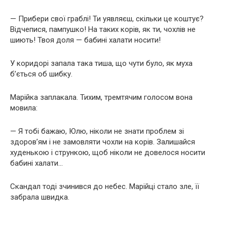
— Прибери свої граблі! Ти уявляєш, скільки це коштує?
Відчепися, пампушко! На таких корів, як ти, чохлів не
шиють! Твоя доля — бабині халати носити!
У коридорі запала така тиша, що чути було, як муха
б’ється об шибку.
Марійка заплакала. Тихим, тремтячим голосом вона
мовила:
— Я тобі бажаю, Юлю, ніколи не знати проблем зі
здоров’ям і не замовляти чохли на корів. Залишайся
худенькою і стрункою, щоб ніколи не довелося носити
бабині халати…
Скандал тоді зчинився до небес. Марійці стало зле, її
забрала швидка.