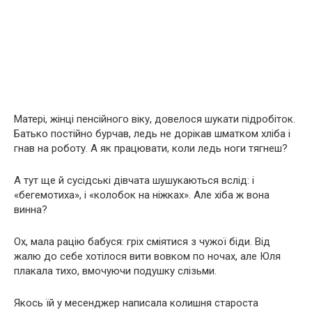
Матері, жінці пенсійного віку, довелося шукати підробіток.
Батько постійно бурчав, ледь не дорікав шматком хліба і
гнав на роботу. А як працювати, коли ледь ноги тягнеш?
А тут ще й сусідські дівчата шушукаються вслід: і
«бегемотиха», і «колобок на ніжках». Але хіба ж вона
винна?
Ох, мала рацію бабуся: гріх сміятися з чужої біди. Від
жалю до себе хотілося вити вовком по ночах, але Юля
плакала тихо, вмочуючи подушку слізьми.
Якось їй у месенджер написала колишня староста