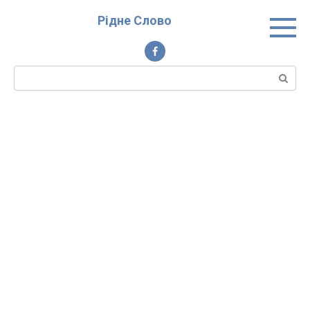
Перейти
Рідне Слово
до
вмісту
Пошук: