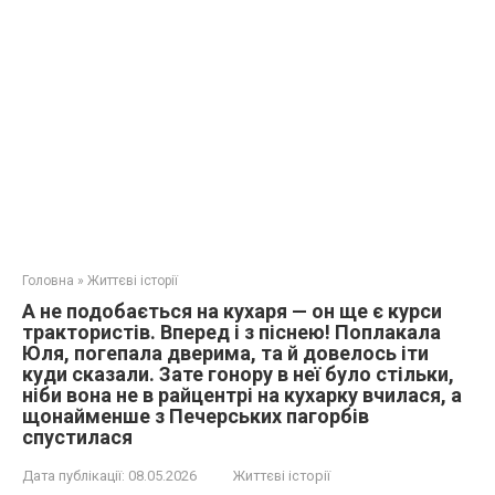
Головна
»
Життєві історії
А не подобається на кухаря — он ще є курси
трактористів. Вперед і з піснею! Поплакала
Юля, погепала дверима, та й довелось іти
куди сказали. Зате гонору в неї було стільки,
ніби вона не в райцентрі на кухарку вчилася, а
щонайменше з Печерських пагорбів
спустилася
Дата публікації:
08.05.2026
Життєві історії