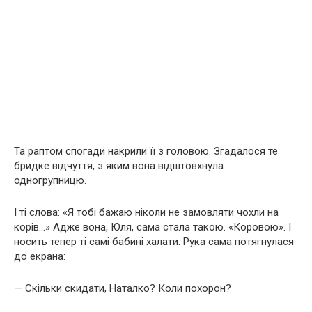
Та раптом спогади накрили її з головою. Згадалося те
бридке відчуття, з яким вона відштовхнула
одногрупницю.
І ті слова: «Я тобі бажаю ніколи не замовляти чохли на
корів…» Адже вона, Юля, сама стала такою. «Коровою». І
носить тепер ті самі бабині халати. Рука сама потягнулася
до екрана:
— Скільки скидати, Наталко? Коли похорон?