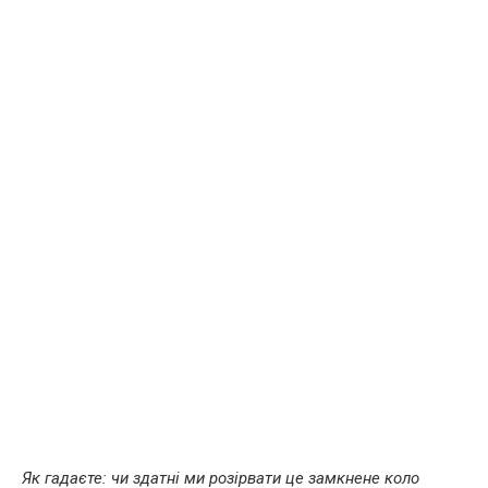
Як гадаєте: чи здатні ми розірвати це замкнене коло