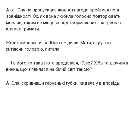
А от Юля не пропускала жодної нагоди пройтися по її
зовнішності. Ох, як вона любила голосно повторювати:
мовляв, таким не місце серед «нормальних», їх треба в
клітках тримати.
Жодні вмовляння на Юлю не діяли. Мати, скрушно
хитаючи головою, питала:
— І в кого ти така люта вродилася, Юлю? Хіба та дівчинка
винна, що зʼявилася на білий світ такою?
А Юля, скрививши гарненькі губки, кидала у відповідь: