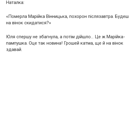
Наталка:
«Померла Марійка Вінницька, похорон післязавтра. Будеш
на вінок скидатися?»
Юля спершу не збагнула, а потім дійшло… Це ж Марійка-
пампушка. Оце так новина! Грошей катма, ще й на вінок
здавай.