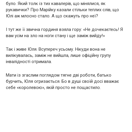
було. Який толк із тих кавалерів, що мінялися, як
рукавички? Про Марійку казали стільки теплих слів, що
Юлі аж млосно стало. А що скажуть про неї?
І тут же її звична гординя взяла гору: «Не дочекаєтесь! Я
вам усім на зло на ноги стану і ще заміж вийду!»
Так і живе Юля. Всупереч усьому. Нікуди вона не
вилікувалась, заміж не вийшла, лише офіційну групу
інвалідності отримала.
Мати із згаслим поглядом тягне дві роботи, батько
бурчить, Юля огризається. Бо в душі своїй досі вважає
себе «королевою», якій просто не пощастило.