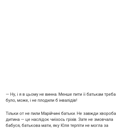
— Ну, і я в цьому не винна. Менше пити її батькам треба
було, може, і не плодили б інвалідів!
Тільки от не пили Марійчині батьки. Не завжди хвороба
дитина — це наслідок чиїхось гріхів. Зате не змовчала
бабуся, батькова мати, яку Юля терпіти не могла за