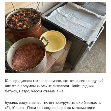
Юля вродилася такою красунею, що хоч з лиця воду пий,
але от із розумом якось не склалося. Навіть рідний
батько, Петро, часом кпинив із неї.
Бувало, сядуть вечеряти, він примружить око й видасть:
«Ех, Юлько… Поки інші люди в черзі за мізками одне