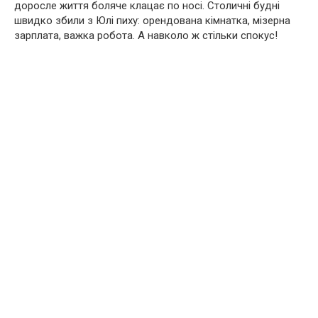
доросле життя боляче клацає по носі. Столичні будні
швидко збили з Юлі пиху: орендована кімнатка, мізерна
зарплата, важка робота. А навколо ж стільки спокус!