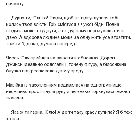
прямоту:
— Дурна ти, Юлько! Гляди, щоб не відгукнулася тобі
колись твоя злість. Гріх сміятися з чужої біди. Повна
людина може схуднути, а от дурному порозумнішати не
дано. А здорова людина може за одну мить усе втратити,
тож ти б, дівко, думала наперед.
Якось Юля прийшла на заняття в обновках. Дорогі
джинси ідеально облягали її точену фігуру, а білосніжна
блузка підкреслювала дівочу вроду.
Марійка із захопленням подивилася на одногрупницю,
несміливо простягнула руку й легенько торкнулася ніжної
тканини:
— Яка ж ти гарна, Юлю! А де ти таку красу купила? Я б теж
хотіла…