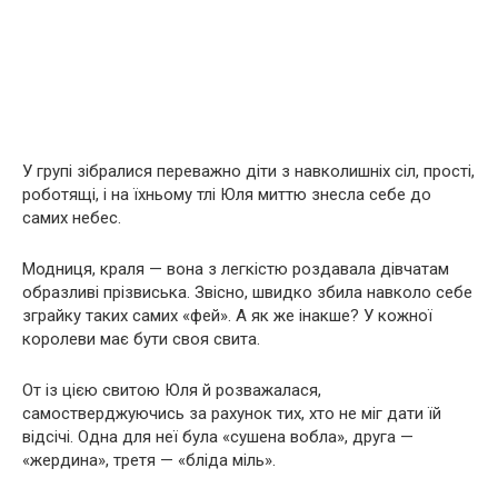
У групі зібралися переважно діти з навколишніх сіл, прості,
роботящі, і на їхньому тлі Юля миттю знесла себе до
самих небес.
Модниця, краля — вона з легкістю роздавала дівчатам
образливі прізвиська. Звісно, швидко збила навколо себе
зграйку таких самих «фей». А як же інакше? У кожної
королеви має бути своя свита.
От із цією свитою Юля й розважалася,
самостверджуючись за рахунок тих, хто не міг дати їй
відсічі. Одна для неї була «сушена вобла», друга —
«жердина», третя — «бліда міль».