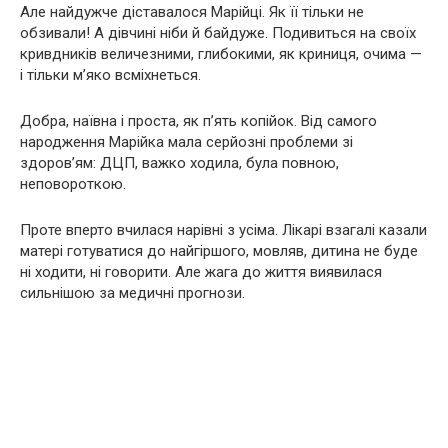
Але найдужче діставалося Марійці. Як її тільки не
обзивали! А дівчині ніби й байдуже. Подивиться на своїх
кривдників величезними, глибокими, як криниця, очима —
і тільки м’яко всміхнеться.
Добра, наївна і проста, як п’ять копійок. Від самого
народження Марійка мала серйозні проблеми зі
здоров’ям: ДЦП, важко ходила, була повною,
неповороткою.
Проте вперто вчилася нарівні з усіма. Лікарі взагалі казали
матері готуватися до найгіршого, мовляв, дитина не буде
ні ходити, ні говорити. Але жага до життя виявилася
сильнішою за медичні прогнози.