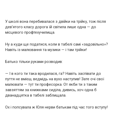
У школі вона перебивалася з двійки на трійку, тож після
дев’ятого класу дорога їй світила лише одна — до
місцевого профтехучилища.
Ну а куди ще податися, коли в табелі самі «задовільно»?
Навіть із малювання та музики — і там трійки!
Батько тільки руками розводив:
— І в кого ти така вродилася, га? Навіть заспівати до
пуття не вмієш, ведмідь на вухо наступив! Зате очі свої
малювати — тут ти професорка. От якби ти з таким
завзяттям за книжками сиділа, дивись, хоч одна б
дванадцятка в табелі заблищала.
Ох і попсувала ж Юля нерви батькам під час того вступу!