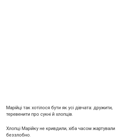
Марійці так хотілося бути як усі дівчата: дружити,
теревенити про сукні й хлопців.
Хлопці Марійку не кривдили, хіба часом жартували
беззлобно.