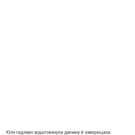
Юля гидливо відштовхнула дівчину й заверещала: