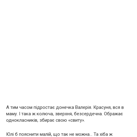
А тим часом підростає донечка Валерія. Красуня, вся в
маму. І така ж колюча, зверхня, безсердечна. Ображає
однокласників, збирає свою «свиту».
Юлі б пояснити малій, що так не можна… Та хіба ж