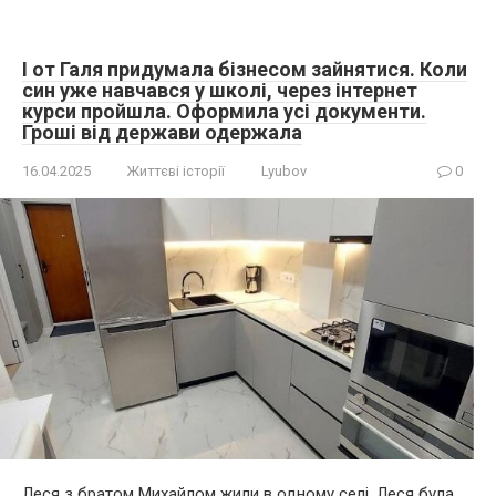
І от Галя придумала бізнесом зайнятися. Коли
син уже навчався у школі, через інтернет
курси пройшла. Оформила усі документи.
Гроші від держави одержала
16.04.2025
Життєві історії
Lyubov
0
Леся з братом Михайлом жили в одному селі. Леся була