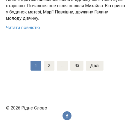
старшою. Почалося все після весілля Михайла. Він привів
у будинок матері, Марії Павлівни, дружину Галину –
молоду дівчину,
Читати повністю
Пагінація
1
2
…
43
Далі
записів
© 2026 Рідне Слово