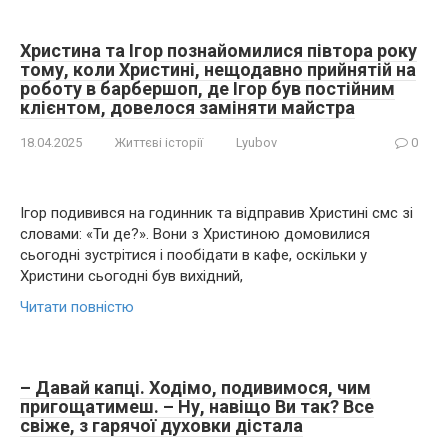
Христина та Ігор познайомилися півтора року
тому, коли Христині, нещодавно прийнятій на
роботу в барбершоп, де Ігор був постійним
клієнтом, довелося заміняти майстра
18.04.2025
Життєві історії
Lyubov
0
Ігор подивився на годинник та відправив Христині смс зі
словами: «Ти де?». Вони з Христиною домовилися
сьогодні зустрітися і пообідати в кафе, оскільки у
Христини сьогодні був вихідний,
Читати повністю
– Давай капці. Ходімо, подивимося, чим
пригощатимеш. – Ну, навіщо Ви так? Все
свіже, з гарячої духовки дістала