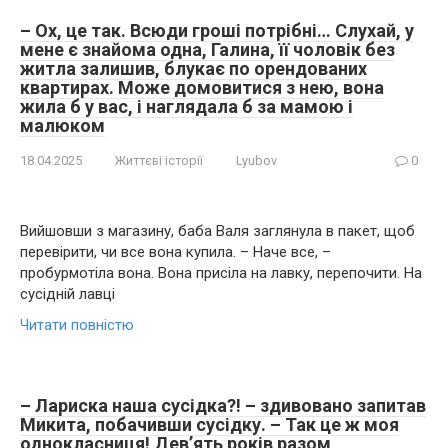
– Ох, це так. Всюди гроші потрібні… Слухай, у
мене є знайома одна, Галина, її чоловік без
житла залишив, блукає по орендованих
квартирах. Може домовитися з нею, вона
жила б у вас, і наглядала б за мамою і
малюком
18.04.2025
Життєві історії
Lyubov
0
Вийшовши з магазину, баба Валя заглянула в пакет, щоб
перевірити, чи все вона купила. – Наче все, –
пробурмотіла вона. Вона присіла на лавку, перепочити. На
сусідній лавці
Читати повністю
– Лариска наша сусідка?! – здивовано запитав
Микита, побачивши сусідку. – Так це ж моя
однокласниця! Дев’ять років разом