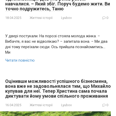
навчалися. – Який збіг. Поруч будемо жити. Ви
точно подружитесь, Таню
18.04.2025
Життєві історії
Lyubov
0
У двері постукали. На порозі стояла молода жінка. –
Вибачте, я вас не відволікаю? – запитала вона. – Ми два
дні тому переїхали сюди. Ось прийшла познайомитись…
Ми
Читати повністю
Оцінивши можливості успішного бізнесмена,
вона вже не задовольнялася тим, що Михайло
купував для неї. Тепер Христина сама почала
диктувати йому умови спільного проживання
16.04.2025
Життєві історії
Lyubov
0