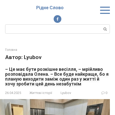
Перейти
Рідне Слово
до
вмісту
Пошук:
Головна
Автор:
Lyubov
– Це має бути розкішне весілля, – мрійливо
розповідала Олена. – Все буде найкраще, бо я
планую виходити заміж один раз у житті й
хочу зробити цей день незабутнім
26.04.2025
Життєві історії
Lyubov
0