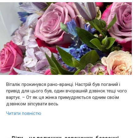
Віталік прокинувся рано-вранці. Настрій був поганий і
привід для цього був, один вчорашній дзвінок тещі чого
вартує. – От як ця жінка примудряється одним своїм
дзвінком зіпсувати весь
Читати повністю