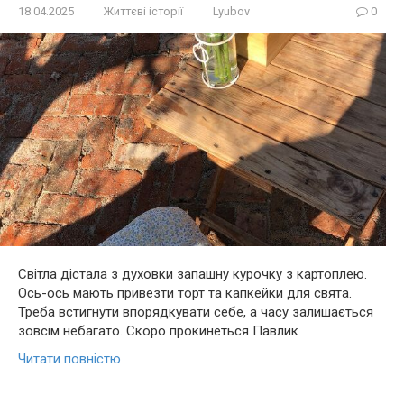
18.04.2025
Життєві історії
Lyubov
0
Світла дістала з духовки запашну курочку з картоплею.
Ось-ось мають привезти торт та капкейки для свята.
Треба встигнути впорядкувати себе, а часу залишається
зовсім небагато. Скоро прокинеться Павлик
Читати повністю