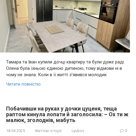
Тамара та Іван купили дочці квартиру та були дуже раді.
Олена була їхньою єдиною дитиною, тому відмови ні в
чому не знала. Коли в її житті з’явився молодик
Читати повністю
Побачивши на руках у дочки цуценя, теща
раптом кинула лопати й заголосила: – Ох ти ж
малюк, зголоднів, мабуть
18.04.2025
Життєві історії
Lyubov
0