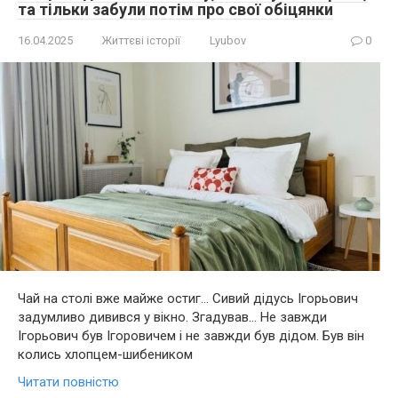
та тільки забули потім про свої обіцянки
16.04.2025
Життєві історії
Lyubov
0
Чай на столі вже майже остиг… Сивий дідусь Ігорьович
задумливо дивився у вікно. Згадував… Не завжди
Ігорьович був Ігоровичем і не завжди був дідом. Був він
колись хлопцем-шибеником
Читати повністю