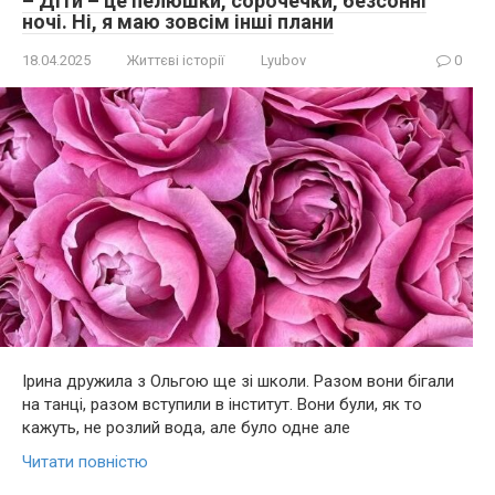
– Діти – це пелюшки, сорочечки, безсонні
ночі. Ні, я маю зовсім інші плани
18.04.2025
Життєві історії
Lyubov
0
Ірина дружила з Ольгою ще зі школи. Разом вони бігали
на танці, разом вступили в інститут. Вони були, як то
кажуть, не розлий вода, але було одне але
Читати повністю