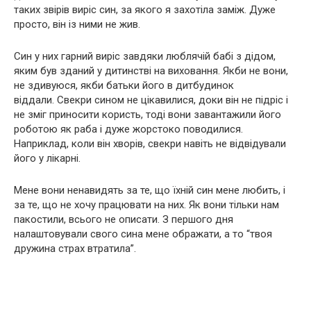
таких звірів виріс син, за якого я захотіла заміж. Дуже
просто, він із ними не жив.
Син у них гарний виріс завдяки люблячій бабі з дідом,
яким був зданий у дитинстві на виховання. Якби не вони,
не здивуюся, якби батьки його в дитбудинок
віддали. Свекри сином не цікавилися, доки він не підріс і
не зміг приносити користь, тоді вони завантажили його
роботою як раба і дуже жорстоко поводилися.
Наприклад, коли він хворів, свекри навіть не відвідували
його у лікарні.
Мене вони ненавидять за те, що їхній син мене любить, і
за те, що не хочу працювати на них. Як вони тільки нам
пакостили, всього не описати. З першого дня
налаштовували свого сина мене ображати, а то “твоя
дружина страх втратила”.