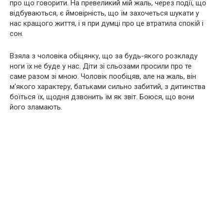
про що говорити. На превеликий мій жаль, через події, що
відбуваються, є ймовірність, що їм захочеться шукати у
нас кращого життя, і я при думці про це втратила спокій і
сон.
Взяла з чоловіка обіцянку, що за будь-якого розкладу
ноги їх не буде у нас. Діти зі сльозами просили про те
саме разом зі мною. Чоловік пообіцяв, але на жаль, він
м’якого характеру, батьками сильно забитий, з дитинства
боїться їх, щодня дзвонить їм як звіт. Боюся, що вони
його зламають.