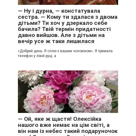
— Ну і дурна, — констатувала
сестра. — Кому ти здалася з двома
дітьми? Ти хоч у дзеркало себе
бачила? Твій термін придатності
давно вийшов. Але з дітьми на
вечір усе ж таки лишилася
«Добрий день. Я сплю з вашим чоловіком». Я тримала
телефон у лівій руці, а
Життєві історії
0
— Ой, яке ж щастя! Олексійка
нашого вже немає на цім світі, а
він нам із небес такий подаруночок