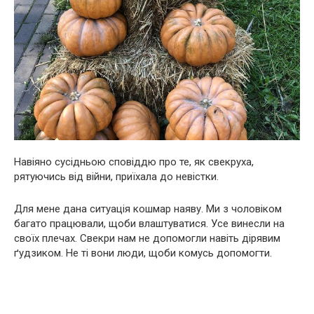
Навіяно сусідньою сповіддю про те, як свекруха,
рятуючись від війни, приїхала до невістки.
Для мене дана ситуація кошмар наяву. Ми з чоловіком
багато працювали, щоби влаштуватися. Усе винесли на
своїх плечах. Свекри нам не допомогли навіть дірявим
ґудзиком. Не ті вони люди, щоби комусь допомогти.