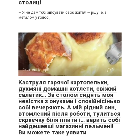
столиці
— Я не дам тобі зіпсувати своє життя! — рішуче, з
металом у голосі,
Життєві історії
0
Каструля гарячої картопельки,
духмяні домашні котлети, свіжий
салатик… За столом сидять моя
невістка з онуками і спокійнісінько
собі вечеряють. А мій рідний син,
втомлений після роботи, тулиться
скраєчку біля плити і… варить собі
найдешевші магазинні пельмені!
Ви можете таке уявити