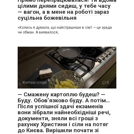
цілими днями сидиш, у тебе часу
— вагон, а в мене на роботі зараз
суцільна божевільня
«Колись я думала, що найстрашніше в сім’ї — це зрада
чи обман. А виявилося,
Життєві історії
0
— Смажену картоплю будеш? —
Буду. Обов’язково буду. А потім…
Після успішної здачі екзаменів
вони зібрали найнеобхідніші речі,
документи, зняли всі гроші з
рахунку Христини і сіли на потяг
до Києва. Вирішили почати зі