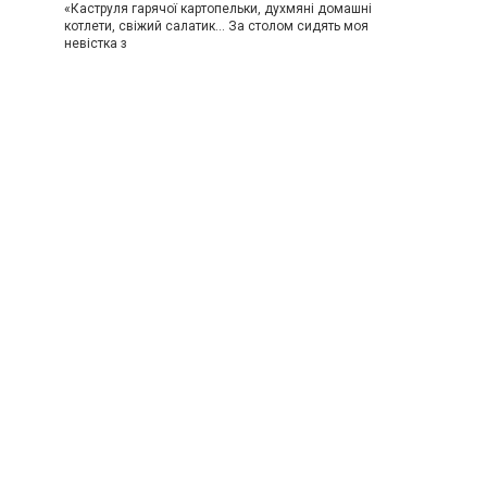
«Каструля гарячої картопельки, духмяні домашні
котлети, свіжий салатик… За столом сидять моя
невістка з