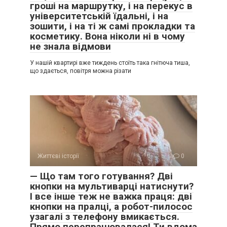
гроші на маршрутку, і на перекус в
університетській їдальні, і на
зошити, і на ті ж самі прокладки та
косметику. Вона ніколи ні в чому
не знала відмови
У нашій квартирі вже тиждень стоїть така гнітюча тиша,
що здається, повітря можна різати
Життєві історії
0
— Що там того готування? Дві
кнопки на мультиварці натиснути?
І все інше теж не важка праця: дві
кнопки на пралці, а робот-пилосос
узагалі з телефону вмикається.
Прямо перепрацювалася! Ти вдома