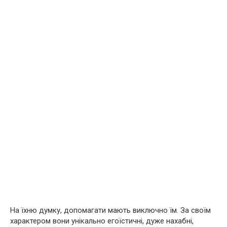
На їхню думку, допомагати мають виключно їм. За своїм
характером вони унікально егоїстичні, дуже нахабні,