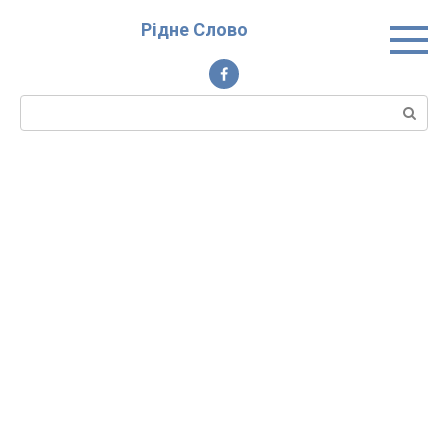
Перейти
Рідне Слово
до
вмісту
Пошук: