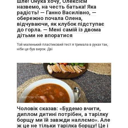
шле! Онука хочу, Олексієм
назвемо, на честь батька! Яка
радість! — Ганно Василівно, —
обережно почала Олена,
відчуваючи, як клубок підступає
до горла. — Мені самій із двома
дітьми не впоратися
Той маленький пластиковий тест я тримала в руках так,
ніби це був вирок. Дві
Життєві історії
0
Чоловік сказав: «Будемо вчити,
диплом дитині потрібен, а тарілку
борщу ми їй завжди наллємо». Але
ж це не тільки тарілка борщу! Це і