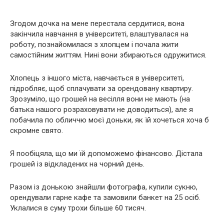
Згодом дочка на мене перестала сердитися, вона
закінчила навчання в університеті, влаштувалася на
роботу, познайомилася з хлопцем і почала жити
самостійним життям. Нині вони збираються одружитися.
Хлопець з іншого міста, навчається в університеті,
підробляє, щоб сплачувати за орендовану квартиру.
Зрозуміло, що грошей на весілля вони не мають (на
батька нашого розраховувати не доводиться), але я
побачила по обличчю моєї доньки, як їй хочеться хоча б
скромне свято.
Я пообіцяла, що ми їй допоможемо фінансово. Дістала
грошей із відкладених на чорний день.
Разом із донькою знайшли фотографа, купили сукню,
орендували гарне кафе та замовили банкет на 25 осіб.
Уклалися в суму трохи більше 60 тисяч.