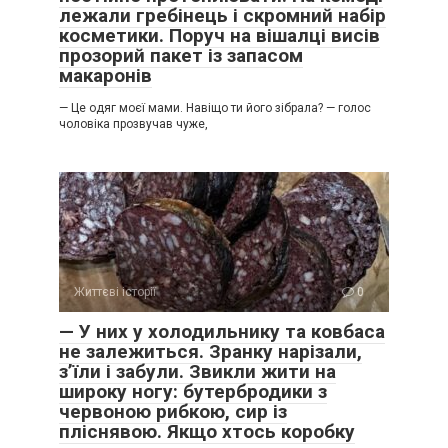
лежали гребінець і скромний набір
косметики. Поруч на вішалці висів
прозорий пакет із запасом
макаронів
— Це одяг моєї мами. Навіщо ти його зібрала? — голос
чоловіка прозвучав чуже,
Життєві історії
0
— У них у холодильнику та ковбаса
не залежиться. Зранку нарізали,
з’їли і забули. Звикли жити на
широку ногу: бутербродики з
червоною рибкою, сир із
пліснявою. Якщо хтось коробку