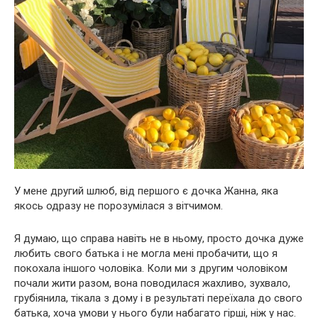
У мене другий шлюб, від першого є дочка Жанна, яка
якось одразу не порозумілася з вітчимом.
Я думаю, що справа навіть не в ньому, просто дочка дуже
любить свого батька і не могла мені пробачити, що я
покохала іншого чоловіка. Коли ми з другим чоловіком
почали жити разом, вона поводилася жахливо, зухвало,
грубіянила, тікала з дому і в результаті переїхала до свого
батька, хоча умови у нього були набагато гірші, ніж у нас.