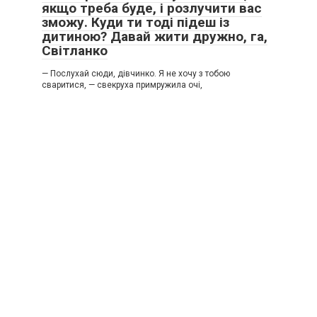
якщо треба буде, і розлучити вас
зможу. Куди ти тоді підеш із
дитиною? Давай жити дружно, га,
Світланко
— Послухай сюди, дівчинко. Я не хочу з тобою
сваритися, — свекруха примружила очі,