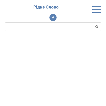
Перейти
Рідне Слово
до
вмісту
Пошук: