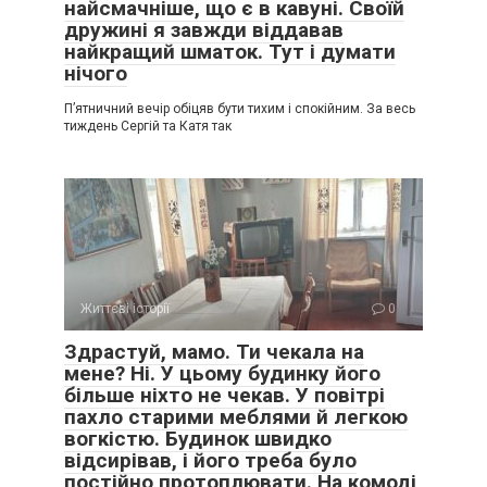
найсмачніше, що є в кавуні. Своїй
дружині я завжди віддавав
найкращий шматок. Тут і думати
нічого
П’ятничний вечір обіцяв бути тихим і спокійним. За весь
тиждень Сергій та Катя так
Життєві історії
0
Здрастуй, мамо. Ти чекала на
мене? Ні. У цьому будинку його
більше ніхто не чекав. У повітрі
пахло старими меблями й легкою
вогкістю. Будинок швидко
відсирівав, і його треба було
постійно протоплювати. На комоді