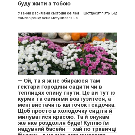
буду жити з тобою
У Ганни Василівни сьогодні ювілей — шістдесят п’ять. Від
самого ранку вона метушилася на
Життєві історії
0
— Ой, та я ж не збираюся там
гектари городини садити чи в
теплицях спину гнути. Це ви тут із
курми та свинями вовтузитеся, а
мені вистачить квіточок і садочка.
Щоб просто в холодочку сидіти й
милуватися красою. Та й онукам
же яке роздолля буде! Куплю їм
надувний басейн — хай по травичці
бігають, а не міською пилюкою