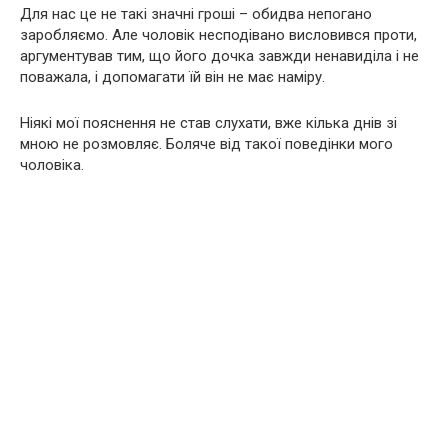
Для нас це не такі значні гроші – обидва непогано
заробляємо. Але чоловік несподівано висловився проти,
аргументував тим, що його дочка завжди ненавиділа і не
поважала, і допомагати їй він не має наміру.
Ніякі мої пояснення не став слухати, вже кілька днів зі
мною не розмовляє. Боляче від такої поведінки мого
чоловіка.