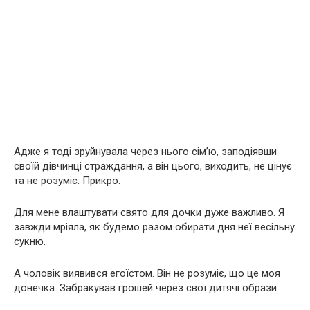
Адже я тоді зруйнувала через нього сім’ю, заподіявши
своїй дівчинці страждання, а він цього, виходить, не цінує
та не розуміє. Прикро.
Для мене влаштувати свято для дочки дуже важливо. Я
завжди мріяла, як будемо разом обирати дня неї весільну
сукню.
А чоловік виявився егоїстом. Він не розуміє, що це моя
донечка. Забракував грошей через свої дитячі образи.