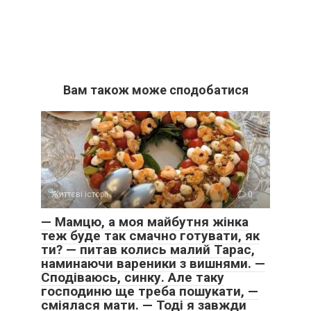
Вам також може сподобатися
Життєві історії
0
— Мамцю, а моя майбутня жінка
теж буде так смачно готувати, як
ти? — питав колись малий Тарас,
наминаючи вареники з вишнями. —
Сподіваюсь, синку. Але таку
господиню ще треба пошукати, —
сміялася мати. — Тоді я завжди