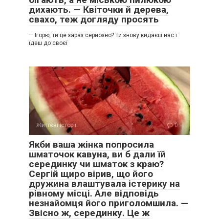
дихають. — Квіточки й дерева,
свахо, теж догляду просять
— Ігорю, ти це зараз серйозно? Ти знову кидаєш нас і
їдеш до своєї
Життєві історії
0
Якби ваша жінка попросила
шматочок кавуна, ви б дали їй
серединку чи шматок з краю?
Сергій щиро вірив, що його
дружина влаштувала істерику на
рівному місці. Але відповідь
незнайомця його приголомшила. —
Звісно ж, серединку. Це ж