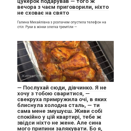
цукерок подарував — того ж
вечора з чаєм приговорили, ніхто
не сховає на свято
Галина Михайлівна з розпачем опустила телефон на
стіл. Руки в жінки злегка тремтіли —
Життєві історії
0
— Послухай сюди, дівчинко. Я не
хочу з тобою сваритися, —
свекруха примружила очі, в яких
блиснула холодна сталь, — ти
сама мене змушуєш. Живи собі
спокійно у цій квартирі, тебе ж
звідси ніхто не жене. Але сина
мого припини залякувати. Бо я,