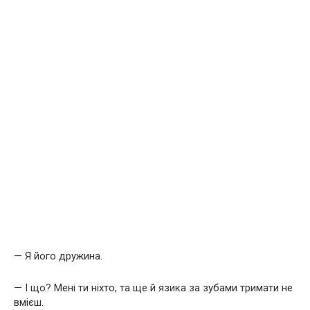
— Я його дружина.
— І що? Мені ти ніхто, та ще й язика за зубами тримати не
вмієш.