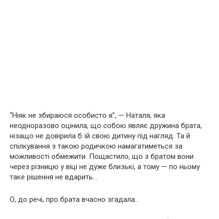
“Ніяк не збираюся особисто я”, — Наталя, яка
неодноразово оцінила, що собою являє дружина брата,
нізащо не довірила б їй свою дитину під нагляд. Та й
спілкування з такою родичкою намагатиметься за
можливості обмежити. Пощастило, що з братом вони
через різницю у віці не дуже близькі, а тому — по ньому
таке рішення не вдарить…
О, до речі, про брата вчасно згадала…