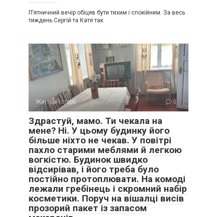
П’ятничний вечір обіцяв бути тихим і спокійним. За весь
тиждень Сергій та Катя так
Життєві історії
0
Здрастуй, мамо. Ти чекала на
мене? Ні. У цьому будинку його
більше ніхто не чекав. У повітрі
пахло старими меблями й легкою
вогкістю. Будинок швидко
відсирівав, і його треба було
постійно протоплювати. На комоді
лежали гребінець і скромний набір
косметики. Поруч на вішалці висів
прозорий пакет із запасом