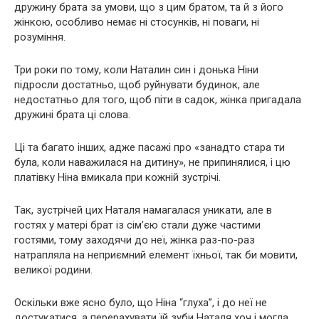
дружину брата за умови, що з цим братом, та й з його
жінкою, особливо немає ні стосунків, ні поваги, ні
розуміння.
Три роки по тому, коли Наталин син і донька Ніни
підросли достатньо, щоб руйнувати будинок, але
недостатньо для того, щоб піти в садок, жінка пригадала
дружині брата ці слова.
Ці та багато інших, адже пасажі про «занадто стара ти
була, коли наважилася на дитину», не припинялися, і цю
платівку Ніна вмикала при кожній зустрічі.
Так, зустрічей цих Наталя намагалася уникати, але в
гостях у матері брат із сім’єю стали дуже частими
гостями, тому заходячи до неї, жінка раз-по-раз
натрапляла на неприємний елемент їхньої, так би мовити,
великої родини.
Оскільки вже ясно було, що Ніна “глуха”, і до неї не
достукатися, а перерахувати їй зуби Наталя хоч і могла