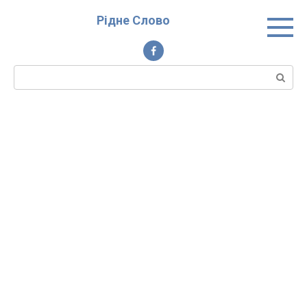
Перейти
Рідне Слово
до
вмісту
Пошук: