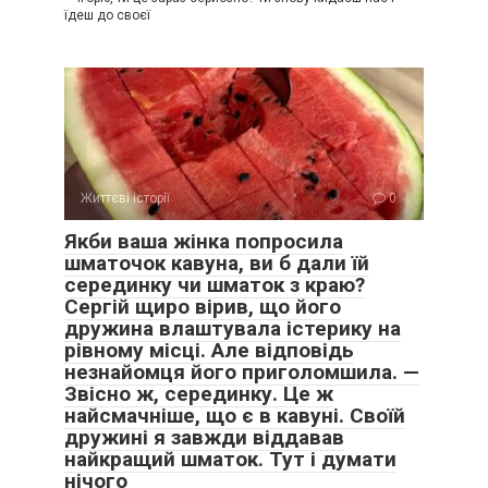
їдеш до своєї
Життєві історії
0
Якби ваша жінка попросила
шматочок кавуна, ви б дали їй
серединку чи шматок з краю?
Сергій щиро вірив, що його
дружина влаштувала істерику на
рівному місці. Але відповідь
незнайомця його приголомшила. —
Звісно ж, серединку. Це ж
найсмачніше, що є в кавуні. Своїй
дружині я завжди віддавав
найкращий шматок. Тут і думати
нічого