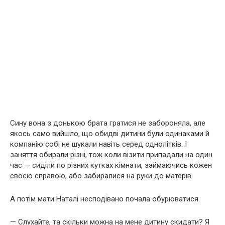
Сину вона з донькою брата гратися не забороняла, але
якось само вийшло, що обидві дитини були одинаками й
компанію собі не шукали навіть серед однолітків. І
заняття обирали різні, тож коли візити припадали на один
час — сиділи по різних кутках кімнати, займаючись кожен
своєю справою, або забиралися на руки до матерів.
А потім мати Наталі несподівано почала обурюватися.
— Слухайте, та скільки можна на мене дитину скидати? Я