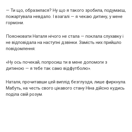
— Ти що, образилася? Ну що я такого зробила, подумаєш,
пожартувала невдало. І взагалі — я чекаю дитину, у мене
гормони.
Пояснювати Наталя нічого не стала — поклала слухавку і
не відповідала на наступні дзвінки. Замість них прийшло
повідомлення:
«Ну ось почекай, попросиш ти в мене допомоги з
дитиною — я тебе так само відфутболю».
Наталя, прочитавши цей виплід безглуздя, лише фиркнула.
Мабуть, на честь свого цікавого стану Ніна дійсно кудись
поділа свій розум.