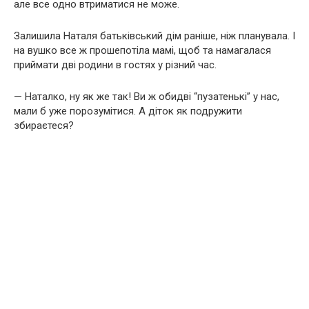
але все одно втриматися не може.
Залишила Наталя батьківський дім раніше, ніж планувала. І
на вушко все ж прошепотіла мамі, щоб та намагалася
приймати дві родини в гостях у різний час.
— Наталко, ну як же так! Ви ж обидві “пузатенькі” у нас,
мали б уже порозумітися. А діток як подружити
збираєтеся?