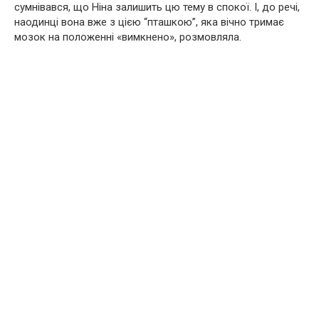
сумнівався, що Ніна залишить цю тему в спокої. І, до речі,
наодинці вона вже з цією “пташкою”, яка вічно тримає
мозок на положенні «вимкнено», розмовляла.