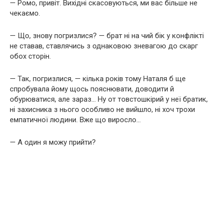
— Ромо, привіт. Вихідні скасовуються, ми вас більше не
чекаємо.
— Що, знову погризлися? — брат ні на чий бік у конфлікті
не ставав, ставлячись з однаковою зневагою до скарг
обох сторін.
— Так, погризлися, — кілька років тому Наталя б ще
спробувала йому щось пояснювати, доводити й
обурюватися, але зараз… Ну от товстошкірий у неї братик,
ні захисника з нього особливо не вийшло, ні хоч трохи
емпатичної людини. Вже що виросло…
— А один я можу прийти?