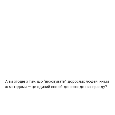
А ви згодні з тим, що “виховувати” дорослих людей їхніми
ж методами — це єдиний спосіб донести до них правду?