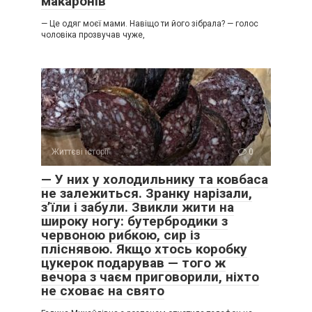
макаронів
— Це одяг моєї мами. Навіщо ти його зібрала? — голос
чоловіка прозвучав чуже,
Життєві історії
0
— У них у холодильнику та ковбаса
не залежиться. Зранку нарізали,
з’їли і забули. Звикли жити на
широку ногу: бутербродики з
червоною рибкою, сир із
пліснявою. Якщо хтось коробку
цукерок подарував — того ж
вечора з чаєм приговорили, ніхто
не сховає на свято