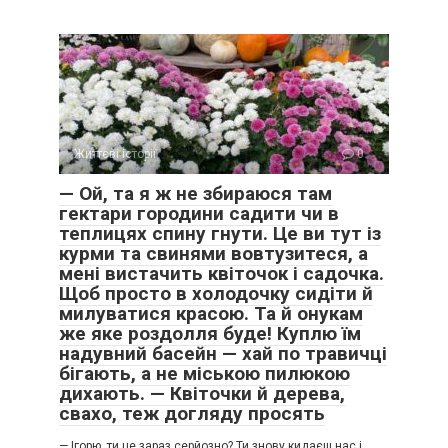
Життєві історії
0
— Ой, та я ж не збираюся там
гектари городини садити чи в
теплицях спину гнути. Це ви тут із
курми та свинями вовтузитеся, а
мені вистачить квіточок і садочка.
Щоб просто в холодочку сидіти й
милуватися красою. Та й онукам
же яке роздолля буде! Куплю їм
надувний басейн — хай по травичці
бігають, а не міською пилюкою
дихають. — Квіточки й дерева,
свахо, теж догляду просять
— Ігорю, ти це зараз серйозно? Ти знову кидаєш нас і