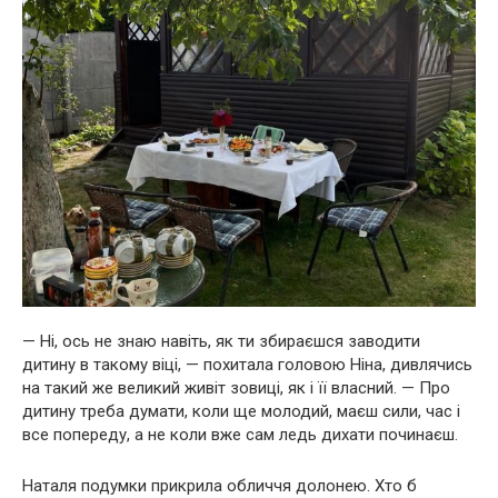
— Ні, ось не знаю навіть, як ти збираєшся заводити
дитину в такому віці, — похитала головою Ніна, дивлячись
на такий же великий живіт зовиці, як і її власний. — Про
дитину треба думати, коли ще молодий, маєш сили, час і
все попереду, а не коли вже сам ледь дихати починаєш.
Наталя подумки прикрила обличчя долонею. Хто б