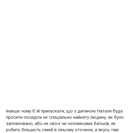
Інакше чому б їй припускати, що з дитиною Наталя буде
просити посидіти не спеціально найняту людину, як було
заплановано, або не своїх чи чоловікових батьків, як
робить більшість сімей в їхньому оточенні, а якусь там