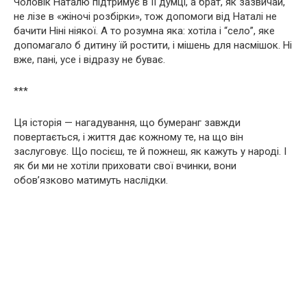
Чоловік Наталю підтримує в її думці, а брат, як зазвичай,
не лізе в «жіночі розбірки», тож допомоги від Наталі не
бачити Ніні ніякої. А то розумна яка: хотіла і “село”, яке
допомагало б дитину їй ростити, і мішень для насмішок. Ні
вже, пані, усе і відразу не буває.
***
Ця історія — нагадування, що бумеранг завжди
повертається, і життя дає кожному те, на що він
заслуговує. Що посієш, те й пожнеш, як кажуть у народі. І
як би ми не хотіли приховати свої вчинки, вони
обов’язково матимуть наслідки.