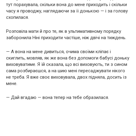
тут порахувала, скільки вона до мене приходить і скільки
часу я проводжу, наглядаючи за її донькою — і за голову
схопилася.
Розповіла мати й про те, як в ультимативному порядку
заборонила Ніні приходити частіше, ніж двічі на тиждень.
— А вона на мене дивиться, очима своїми кліпає і
скиглить, мовляв, як же вона без допомоги бабусі доньку
виховуватиме. Я їй сказала, що всі виховують, ти з сином
сама розбираєшся, а на шию мені пересаджувати нікого
не треба. Я вже своє виховувала, двох підняла, досить із
мене.
— Дай вгадаю — вона тепер на тебе образилася.