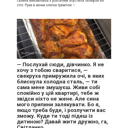
Галина Михайлівна з розпачем опустила телефон на
стіл. Руки в жінки злегка тремтіли —
Життєві історії
0
— Послухай сюди, дівчинко. Я не
хочу з тобою сваритися, —
свекруха примружила очі, в яких
блиснула холодна сталь, — ти
сама мене змушуєш. Живи собі
спокійно у цій квартирі, тебе ж
звідси ніхто не жене. Але сина
мого припини залякувати. Бо я,
якщо треба буде, і розлучити вас
зможу. Куди ти тоді підеш із
дитиною? Давай жити дружно, га,
Світланко