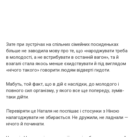
Зате при зустрічах на спільних сімейних посиденьках
більше не заводила мову про те, що «народжувати треба
в молодості, а не встрибувати в останній вагон», та й
взагалі стала якось менше єхидствувати й під виглядом
«нічого такого» говорити людям відверті гидоти.
Мабуть, той факт, що в дій є наслідки, до молодого і
повного сил організму, у якого все ще попереду, зумів-
таки дійти.
Перевіряти це Наталя не поспішає і стосунки з Ніною
налагоджувати не збирається. Не дружили, не ладнали —
нічого й починати.