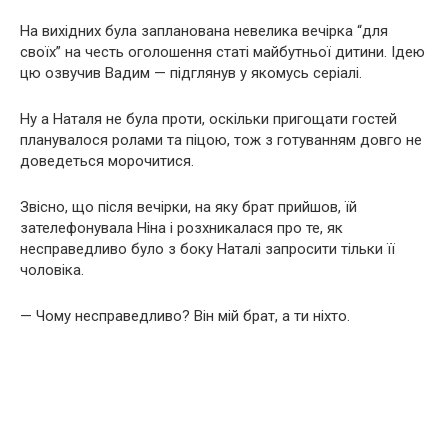
На вихідних була запланована невелика вечірка “для
своїх” на честь оголошення статі майбутньої дитини. Ідею
цю озвучив Вадим — підглянув у якомусь серіалі.
Ну а Наталя не була проти, оскільки пригощати гостей
планувалося ролами та піцою, тож з готуванням довго не
доведеться морочитися.
Звісно, що після вечірки, на яку брат прийшов, їй
зателефонувала Ніна і розхникалася про те, як
несправедливо було з боку Наталі запросити тільки її
чоловіка.
— Чому несправедливо? Він мій брат, а ти ніхто.