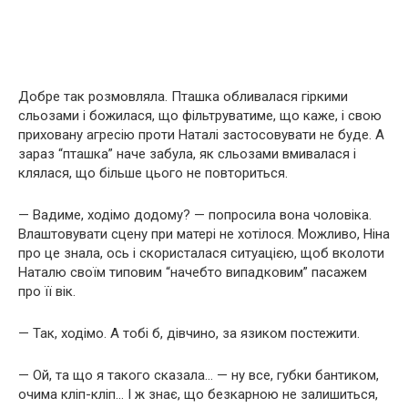
Добре так розмовляла. Пташка обливалася гіркими
сльозами і божилася, що фільтруватиме, що каже, і свою
приховану агресію проти Наталі застосовувати не буде. А
зараз “пташка” наче забула, як сльозами вмивалася і
клялася, що більше цього не повториться.
— Вадиме, ходімо додому? — попросила вона чоловіка.
Влаштовувати сцену при матері не хотілося. Можливо, Ніна
про це знала, ось і скористалася ситуацією, щоб вколоти
Наталю своїм типовим “начебто випадковим” пасажем
про її вік.
— Так, ходімо. А тобі б, дівчино, за язиком постежити.
— Ой, та що я такого сказала… — ну все, губки бантиком,
очима кліп-кліп… І ж знає, що безкарною не залишиться,