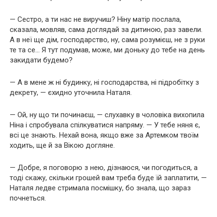
— Сестро, а ти нас не виручиш? Ніну матір послала,
сказала, мовляв, сама доглядай за дитиною, раз завели.
А в неї ще дім, господарство, ну, сама розумієш, не з руки
те та се… Я тут подумав, може, ми доньку до тебе на день
закидати будемо?
— А в мене ж ні будинку, ні господарства, ні підробітку з
декрету, — єхидно уточнила Наталя.
— Ой, ну що ти починаєш, — слухавку в чоловіка вихопила
Ніна і спробувала спілкуватися напряму. — У тебе няня є,
всі це знають. Нехай вона, якщо вже за Артемком твоїм
ходить, ще й за Вікою догляне.
— Добре, я поговорю з нею, дізнаюся, чи погодиться, а
тоді скажу, скільки грошей вам треба буде їй заплатити, —
Наталя ледве стримала посмішку, бо знала, що зараз
почнеться.