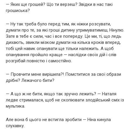
— Яких ще грошей? Що ти верзеш? Звідки в нас такі
грошиська?
— Ну так треба було перед тим, як ніжки розсувати,
думати про те, за які гроші дитину утримуватимеш, Нінулю.
Зате в тебе є сили, час і все попереду. Це ми, ті, що ледь
дихають, звикли мізком думати на кілька кроків вперед,
тобі цей навик опанувати ще тільки належить. А щоб
опанування пройшло краще — наслідки своїх дій і слів
розгрібай повністю і самостійно.
— Провчити мене вирішила?! Помститися за свої образи
дрібні? Лежачого бити?
— А що ж не бити, якщо так зручно лежить? — Наталя
ледве стрималася, щоб не скопіювати злодійський сміх із
мультика.
Але вона б цього не встигла зробити — Ніна кинула
слухавку.