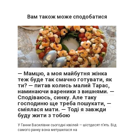
Вам також може сподобатися
Життєві історії
0
— Мамцю, а моя майбутня жінка
теж буде так смачно готувати, як
ти? — питав колись малий Тарас,
наминаючи вареники з вишнями. —
Сподіваюсь, синку. Але таку
господиню ще треба пошукати, —
сміялася мати. — Тоді я завжди
буду жити з тобою
У Ганни Василівни сьогодні ювілей — шістдесят п’ять. Від
самого ранку вона метушилася на