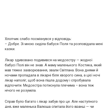
Хлопчик слабо посміхнувся у відповідь:
– Добре. Зі мною сиділа бабуся Поля та розповідала мені
казки.
Лікар здивовано подивився на медсестру — жодної
бабусі Полі він не знав. А маму маленького Костика, який
мав тяжке захворювання, звали Світлана. Вона днями й
ночами пропадала в лікарні біля хворого сина, а цієї ночі
лікар наполіг, щоб вона пішла додому і спробувала
відпочити. Медсестра потиснула плечима – вона теж
нічого не розуміла.
Справ було багато і лікар забув про це. Але наступного
дня, вже маленька Валюша спитала його вранці — чи