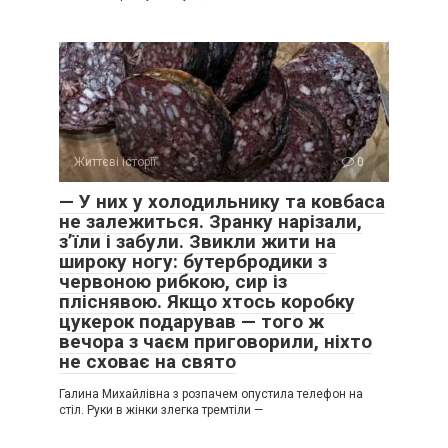
Життєві історії
0
— У них у холодильнику та ковбаса
не залежиться. Зранку нарізали,
з’їли і забули. Звикли жити на
широку ногу: бутербродики з
червоною рибкою, сир із
пліснявою. Якщо хтось коробку
цукерок подарував — того ж
вечора з чаєм приговорили, ніхто
не сховає на свято
Галина Михайлівна з розпачем опустила телефон на
стіл. Руки в жінки злегка тремтіли —