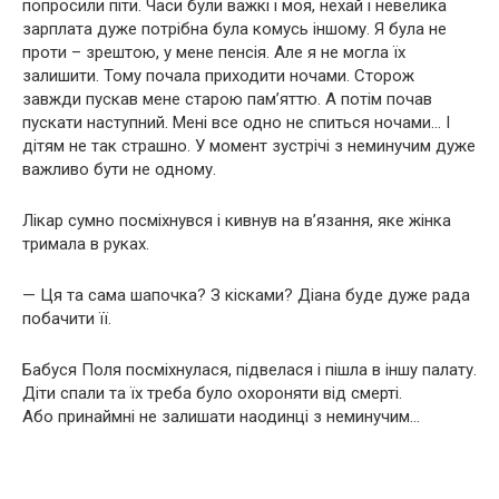
попросили піти. Часи були важкі і моя, нехай і невелика
зарплата дуже потрібна була комусь іншому. Я була не
проти – зрештою, у мене пенсія. Але я не могла їх
залишити. Тому почала приходити ночами. Сторож
завжди пускав мене старою пам’яттю. А потім почав
пускати наступний. Мені все одно не спиться ночами… І
дітям не так страшно. У момент зустрічі з неминучим дуже
важливо бути не одному.
Лікар сумно посміхнувся і кивнув на в’язання, яке жінка
тримала в руках.
— Ця та сама шапочка? З кісками? Діана буде дуже рада
побачити її.
Бабуся Поля посміхнулася, підвелася і пішла в іншу палату.
Діти спали та їх треба було охороняти від смерті.
Або принаймні не залишати наодинці з неминучим…