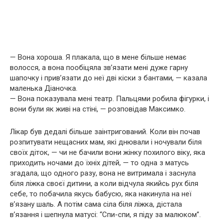
— Вона хороша. Я плакала, що в мене більше немає
волосся, а вона пообіцяла зв’язати мені дуже гарну
шапочку і прив’язати до неї дві кіски з бантами, — казала
маленька Діаночка.
— Вона показувала мені театр. Пальцями робила фігурки, і
вони були як живі на стіні, — розповідав Максимко.
Лікар був дедалі більше заінтригований. Коли він почав
розпитувати нещасних мам, які днювали і ночували біля
своїх діток, — чи не бачили вони жінку похилого віку, яка
приходить ночами до їхніх дітей, — то одна з матусь
згадала, що одного разу, вона не витримала і заснула
біля ліжка своєї дитини, а коли відчула якийсь рух біля
себе, то побачила якусь бабусю, яка накинула на неї
в’язану шаль. А потім сама сіла біля ліжка, дістала
в’язання і шепнула матусі: “Спи-спи, я піду за малюком”.