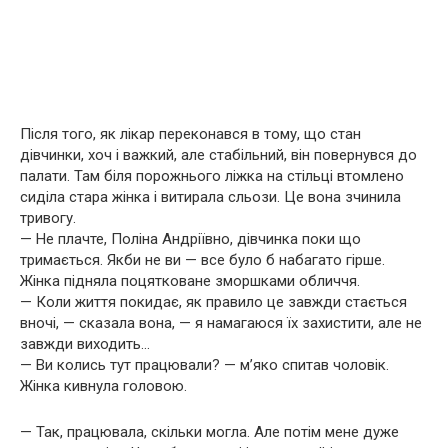
Після того, як лікар переконався в тому, що стан
дівчинки, хоч і важкий, але стабільний, він повернувся до
палати. Там біля порожнього ліжка на стільці втомлено
сиділа стара жінка і витирала сльози. Це вона зчинила
тривогу.
— Не плачте, Поліна Андріївно, дівчинка поки що
тримається. Якби не ви — все було б набагато гірше.
Жінка підняла поцятковане зморшками обличчя.
— Коли життя покидає, як правило це завжди стається
вночі, — сказала вона, — я намагаюся їх захистити, але не
завжди виходить…
— Ви колись тут працювали? — м’яко спитав чоловік.
Жінка кивнула головою.
— Так, працювала, скільки могла. Але потім мене дуже