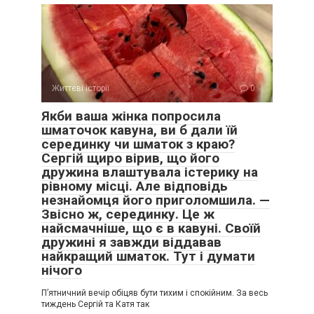
Життєві історії
0
Якби ваша жінка попросила
шматочок кавуна, ви б дали їй
серединку чи шматок з краю?
Сергій щиро вірив, що його
дружина влаштувала істерику на
рівному місці. Але відповідь
незнайомця його приголомшила. —
Звісно ж, серединку. Це ж
найсмачніше, що є в кавуні. Своїй
дружині я завжди віддавав
найкращий шматок. Тут і думати
нічого
П’ятничний вечір обіцяв бути тихим і спокійним. За весь
тиждень Сергій та Катя так