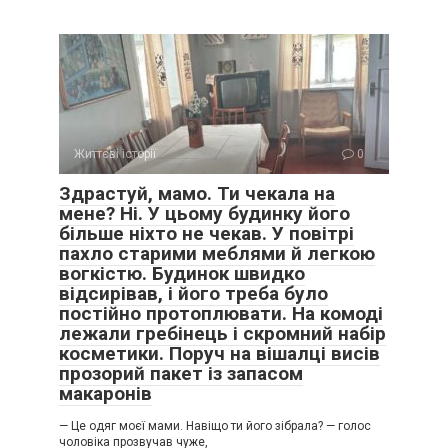
Життєві історії
0
Здрастуй, мамо. Ти чекала на
мене? Ні. У цьому будинку його
більше ніхто не чекав. У повітрі
пахло старими меблями й легкою
вогкістю. Будинок швидко
відсирівав, і його треба було
постійно протоплювати. На комоді
лежали гребінець і скромний набір
косметики. Поруч на вішалці висів
прозорий пакет із запасом
макаронів
— Це одяг моєї мами. Навіщо ти його зібрала? — голос
чоловіка прозвучав чуже,