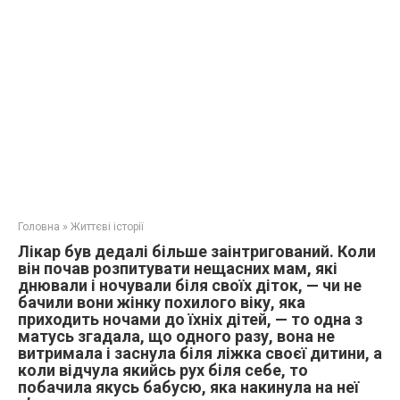
Головна
»
Життєві історії
Лікар був дедалі більше заінтригований. Коли
він почав розпитувати нещасних мам, які
днювали і ночували біля своїх діток, — чи не
бачили вони жінку похилого віку, яка
приходить ночами до їхніх дітей, — то одна з
матусь згадала, що одного разу, вона не
витримала і заснула біля ліжка своєї дитини, а
коли відчула якийсь рух біля себе, то
побачила якусь бабусю, яка накинула на неї