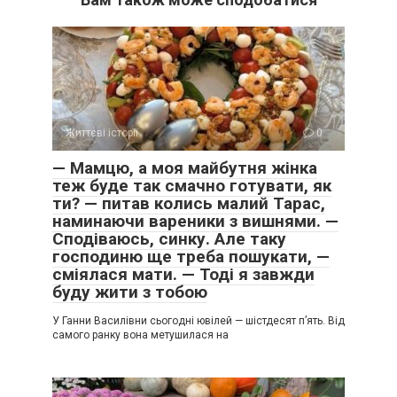
Життєві історії
0
— Мамцю, а моя майбутня жінка
теж буде так смачно готувати, як
ти? — питав колись малий Тарас,
наминаючи вареники з вишнями. —
Сподіваюсь, синку. Але таку
господиню ще треба пошукати, —
сміялася мати. — Тоді я завжди
буду жити з тобою
У Ганни Василівни сьогодні ювілей — шістдесят п’ять. Від
самого ранку вона метушилася на