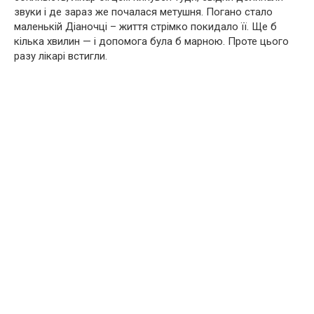
звуки і де зараз же почалася метушня. Погано стало
маленькій Діаночці – життя стрімко покидало її. Ще б
кілька хвилин — і допомога була б марною. Проте цього
разу лікарі встигли.