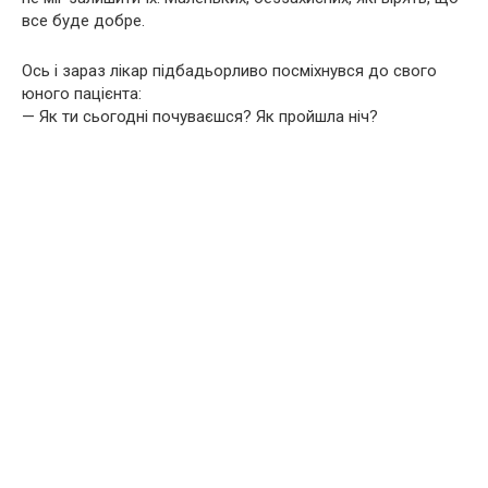
все буде добре.
Ось і зараз лікар підбадьорливо посміхнувся до свого
юного пацієнта:
— Як ти сьогодні почуваєшся? Як пройшла ніч?