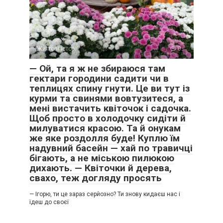
Життєві історії
0
— Ой, та я ж не збираюся там
гектари городини садити чи в
теплицях спину гнути. Це ви тут із
курми та свинями вовтузитеся, а
мені вистачить квіточок і садочка.
Щоб просто в холодочку сидіти й
милуватися красою. Та й онукам
же яке роздолля буде! Куплю їм
надувний басейн — хай по травичці
бігають, а не міською пилюкою
дихають. — Квіточки й дерева,
свахо, теж догляду просять
— Ігорю, ти це зараз серйозно? Ти знову кидаєш нас і
їдеш до своєї