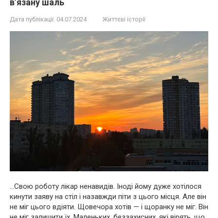
в’язану шаль
Дата публікації:
04.07.2024
Життєві історії
…Свою роботу лікар ненавидів. Іноді йому дуже хотілося
кинути заяву на стіл і назавжди піти з цього місця. Але він
не міг цього вдіяти. Щовечора хотів — і щоранку не міг. Він
не міг залишити їх. Маленьких, беззахисних, які вірять, що