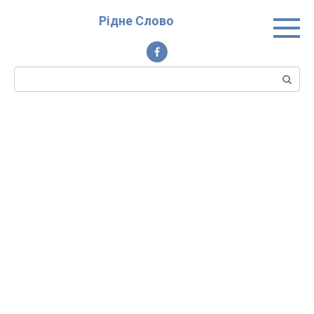
Перейти
Рідне Слово
до
вмісту
Пошук: