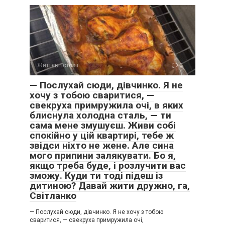
Життєві історії
0
— Послухай сюди, дівчинко. Я не
хочу з тобою сваритися, —
свекруха примружила очі, в яких
блиснула холодна сталь, — ти
сама мене змушуєш. Живи собі
спокійно у цій квартирі, тебе ж
звідси ніхто не жене. Але сина
мого припини залякувати. Бо я,
якщо треба буде, і розлучити вас
зможу. Куди ти тоді підеш із
дитиною? Давай жити дружно, га,
Світланко
— Послухай сюди, дівчинко. Я не хочу з тобою
сваритися, — свекруха примружила очі,