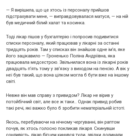
— Я вирішила, що це хтось із персоналу прийшов
підстрахувати мене, — виправдовувалася матуся, — на ній
був медичний білий халат та косинка.
Тоді лікар пішов у бухгалтерію і попросив подивитися
списки персоналу, який працював у лікарні за останні
тридцять років. Там у списках він знайшов одне ім’я, яке
його зацікавило — Гроненько Поліна Андріївна, яка
працювала медсестрою. Звільнилася вона із лікарні років
двадцять п’ять тому у зв’язку з виходом на пенсію. А вік у
неї був такий, що вона цілком могла б бути вже на іншому
світі.
Невже він мав справу з привидом? Лікар не вірив у
потойбічний світ, але все ж таки… Однак привид робив
такі речі, які важко було б зробити нематеріальній істоті.
Якось, перебуваючи на нічному чергуванні, він раптом
почув, як хтось голосно покликав лікаря. Скинувши
сонливість, лікар бігцем кинувся туди, звідки долинали