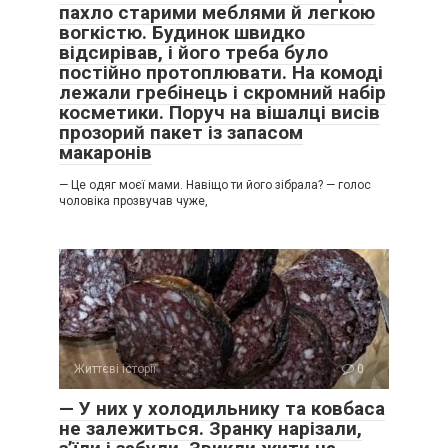
пахло старими меблями й легкою
вогкістю. Будинок швидко
відсирівав, і його треба було
постійно протоплювати. На комоді
лежали гребінець і скромний набір
косметики. Поруч на вішалці висів
прозорий пакет із запасом
макаронів
— Це одяг моєї мами. Навіщо ти його зібрала? — голос
чоловіка прозвучав чуже,
Життєві історії
0
— У них у холодильнику та ковбаса
не залежиться. Зранку нарізали,