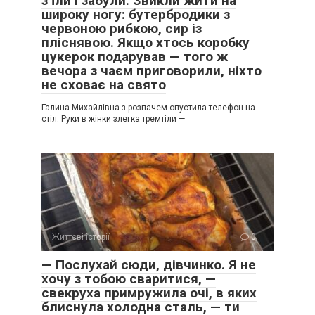
з’їли і забули. Звикли жити на
широку ногу: бутербродики з
червоною рибкою, сир із
пліснявою. Якщо хтось коробку
цукерок подарував — того ж
вечора з чаєм приговорили, ніхто
не сховає на свято
Галина Михайлівна з розпачем опустила телефон на
стіл. Руки в жінки злегка тремтіли —
Життєві історії
0
— Послухай сюди, дівчинко. Я не
хочу з тобою сваритися, —
свекруха примружила очі, в яких
блиснула холодна сталь, — ти