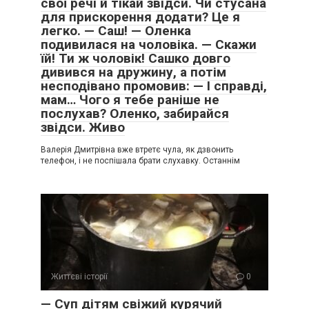
свої речі й тікай звідси. Чи стусана
для прискорення додати? Це я
легко. — Саш! — Оленка
подивилася на чоловіка. — Скажи
їй! Ти ж чоловік! Сашко довго
дивився на дружину, а потім
несподівано промовив: — І справді,
мам… Чого я тебе раніше не
послухав? Оленко, забирайся
звідси. Живо
Валерія Дмитрівна вже втретє чула, як дзвонить
телефон, і не поспішала брати слухавку. Останнім
Життєві історії
0
— Суп дітям свіжий курячий