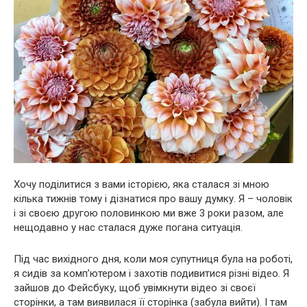
Хочу поділитися з вами історією, яка сталася зі мною
кілька тижнів тому і дізнатися про вашу думку. Я – чоловік
і зі своєю другою половинкою ми вже 3 роки разом, але
нещодавно у нас сталася дуже погана ситуація.
Під час вихідного дня, коли моя супутниця була на роботі,
я сидів за комп’ютером і захотів подивитися різні відео. Я
зайшов до Фейсбуку, щоб увімкнути відео зі своєї
сторінки, а там виявилася її сторінка (забула вийти). І там