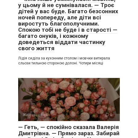
у цьому й не сумнівалася. — Троє
дітей у вас буде. Багато безсонних
ночей попереду, але діти всі
виростуть благополучними.
Спокою тобі не буде і в старості —
багато онуків, і кожному
доведеться віддати частинку
свого життя
Лідія сиділа за кухонним столом і мовчки витирала
сльози тильною стороною долоні. Чотири місяці
Життєві історії
0
— Геть, — спокійно сказала Валерія
Дмитрівна. — Прямо зараз. Забирай