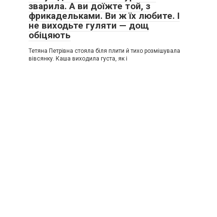
зварила. А ви доїжте той, з
фрикадельками. Ви ж їх любите. І
не виходьте гуляти — дощ
обіцяють
Тетяна Петрівна стояла біля плити й тихо розмішувала
вівсянку. Каша виходила густа, як і