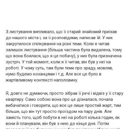
З листування випливало, що її старий знайомий приїхав
до нашого міста і, за її розповідями, написав їй. У них
закрутилося спілкування на різні теми. Коли я читав
залишок листування (більша частина була видалена, тому
що вона боялася, що я це побачу), у них була призначена
зустріч. У той момент, коли я її читав, він був у неї на
роботі. У чому суть, там були теми про зраду, мовляв,
нумо будемо коханцями і т.д. Але все це було в
жартівливому контексті наполовину.
Я, довго не думаючи, просто зібрав її речі і відвіз у її стару
квартиру. Само собою вона про це дізналася, почала
вибачатися і говорити, що все це лише простий жарт, тим
більше, що він тут просто проїздом на пару днів. Але
замість того, щоб побути в неї на роботі кілька годин, як
вони й планували, він був з нею до кінця дня. Потім