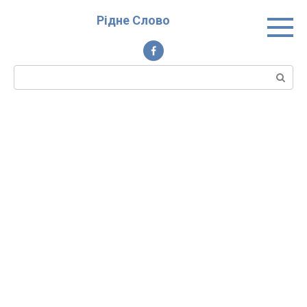
Перейти
Рідне Слово
до
вмісту
Пошук: