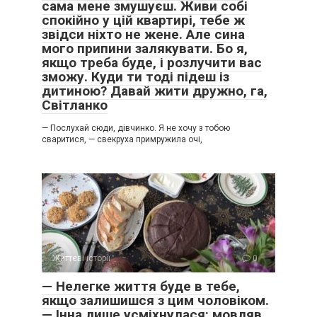
сама мене змушуєш. Живи собі
спокійно у цій квартирі, тебе ж
звідси ніхто не жене. Але сина
мого припини залякувати. Бо я,
якщо треба буде, і розлучити вас
зможу. Куди ти тоді підеш із
дитиною? Давай жити дружно, га,
Світланко
— Послухай сюди, дівчинко. Я не хочу з тобою
сваритися, — свекруха примружила очі,
Життєві історії
0
— Нелегке життя буде в тебе,
якщо залишишся з цим чоловіком.
— Інна лише усміхнулася: мовляв,