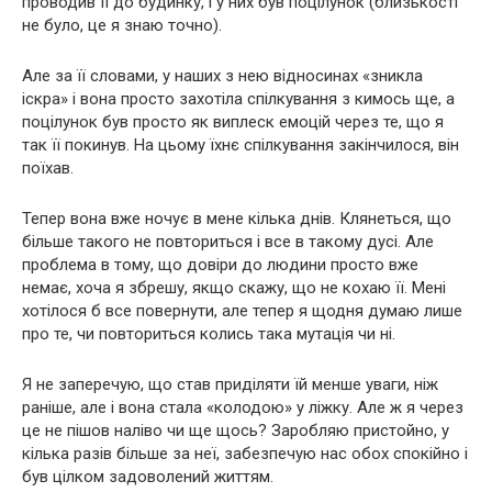
проводив її до будинку, і у них був поцілунок (близькості
не було, це я знаю точно).
Але за її словами, у наших з нею відносинах «зникла
іскра» і вона просто захотіла спілкування з кимось ще, а
поцілунок був просто як виплеск емоцій через те, що я
так її покинув. На цьому їхнє спілкування закінчилося, він
поїхав.
Тепер вона вже ночує в мене кілька днів. Клянеться, що
більше такого не повториться і все в такому дусі. Але
проблема в тому, що довіри до людини просто вже
немає, хоча я збрешу, якщо скажу, що не кохаю її. Мені
хотілося б все повернути, але тепер я щодня думаю лише
про те, чи повториться колись така мутація чи ні.
Я не заперечую, що став приділяти їй менше уваги, ніж
раніше, але і вона стала «колодою» у ліжку. Але ж я через
це не пішов наліво чи ще щось? Заробляю пристойно, у
кілька разів більше за неї, забезпечую нас обох спокійно і
був цілком задоволений життям.