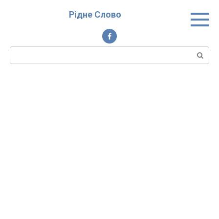
Перейти
Рідне Слово
до
вмісту
Пошук: