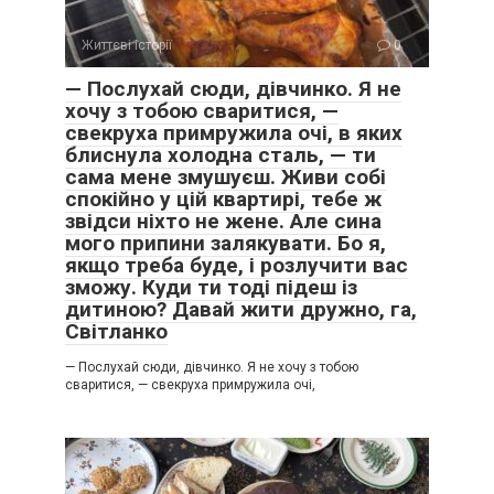
Життєві історії
0
— Послухай сюди, дівчинко. Я не
хочу з тобою сваритися, —
свекруха примружила очі, в яких
блиснула холодна сталь, — ти
сама мене змушуєш. Живи собі
спокійно у цій квартирі, тебе ж
звідси ніхто не жене. Але сина
мого припини залякувати. Бо я,
якщо треба буде, і розлучити вас
зможу. Куди ти тоді підеш із
дитиною? Давай жити дружно, га,
Світланко
— Послухай сюди, дівчинко. Я не хочу з тобою
сваритися, — свекруха примружила очі,