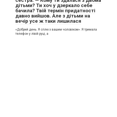
сестра. — Кому ти здалася з двома
дітьми? Ти хоч у дзеркало себе
бачила? Твій термін придатності
давно вийшов. Але з дітьми на
вечір усе ж таки лишилася
«Добрий день. Я сплю з вашим чоловіком». Я тримала
телефон у лівій руці, а