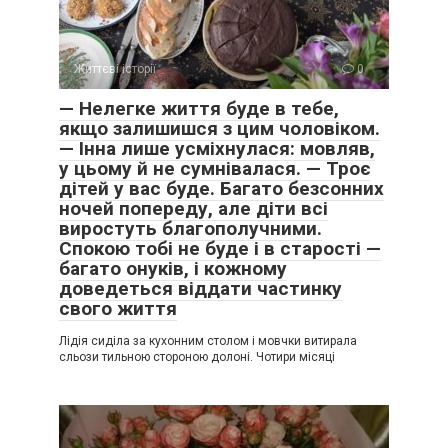
Життєві історії
0
— Нелегке життя буде в тебе,
якщо залишишся з цим чоловіком.
— Інна лише усміхнулася: мовляв,
у цьому й не сумнівалася. — Троє
дітей у вас буде. Багато безсонних
ночей попереду, але діти всі
виростуть благополучними.
Спокою тобі не буде і в старості —
багато онуків, і кожному
доведеться віддати частинку
свого життя
Лідія сиділа за кухонним столом і мовчки витирала
сльози тильною стороною долоні. Чотири місяці