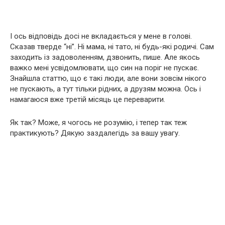
І ось відповідь досі не вкладається у мене в голові.
Сказав тверде “ні”. Ні мама, ні тато, ні будь-які родичі. Сам
заходить із задоволенням, дзвонить, пише. Але якось
важко мені усвідомлювати, що син на поріг не пускає.
Знайшла статтю, що є такі люди, але вони зовсім нікого
не пускають, а тут тільки рідних, а друзям можна. Ось і
намагаюся вже третій місяць це переварити.
Як так? Може, я чогось не розумію, і тепер так теж
практикують? Дякую заздалегідь за вашу увагу.