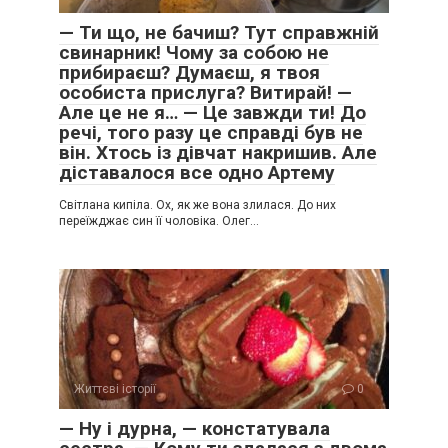
— Ти що, не бачиш? Тут справжній
свинарник! Чому за собою не
прибираєш? Думаєш, я твоя
особиста прислуга? Витирай! —
Але це не я… — Це завжди ти! До
речі, того разу це справді був не
він. Хтось із дівчат накришив. Але
діставалося все одно Артему
Світлана кипіла. Ох, як же вона злилася. До них
переїжджає син її чоловіка. Олег…
Життєві історії
0
— Ну і дурна, — констатувала