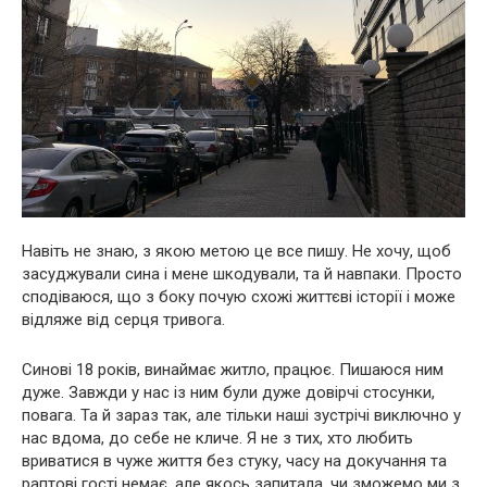
Навіть не знаю, з якою метою це все пишу. Не хочу, щоб
засуджували сина і мене шкодували, та й навпаки. Просто
сподіваюся, що з боку почую схожі життєві історії і може
відляже від серця тривога.
Синові 18 років, винаймає житло, працює. Пишаюся ним
дуже. Завжди у нас із ним були дуже довірчі стосунки,
повага. Та й зараз так, але тільки наші зустрічі виключно у
нас вдома, до себе не кличе. Я не з тих, хто любить
вриватися в чуже життя без стуку, часу на докучання та
раптові гості немає, але якось запитала, чи зможемо ми з