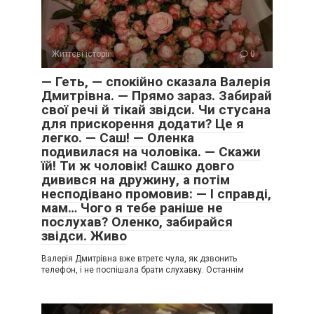
Життєві історії
0
— Геть, — спокійно сказала Валерія
Дмитрівна. — Прямо зараз. Забирай
свої речі й тікай звідси. Чи стусана
для прискорення додати? Це я
легко. — Саш! — Оленка
подивилася на чоловіка. — Скажи
їй! Ти ж чоловік! Сашко довго
дивився на дружину, а потім
несподівано промовив: — І справді,
мам… Чого я тебе раніше не
послухав? Оленко, забирайся
звідси. Живо
Валерія Дмитрівна вже втретє чула, як дзвонить
телефон, і не поспішала брати слухавку. Останнім