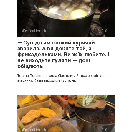
Життєві історії
0
— Суп дітям свіжий курячий
зварила. А ви доїжте той, з
фрикадельками. Ви ж їх любите. І
не виходьте гуляти — дощ
обіцяють
Тетяна Петрівна стояла біля плити й тихо розмішувала
вівсянку. Каша виходила густа, як і
Життєві історії
0