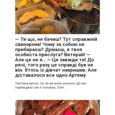
Життєві історії
0
— Ти що, не бачиш? Тут справжній
свинарник! Чому за собою не
прибираєш? Думаєш, я твоя
особиста прислуга? Витирай! —
Але це не я… — Це завжди ти! До
речі, того разу це справді був не
він. Хтось із дівчат накришив. Але
діставалося все одно Артему
Світлана кипіла. Ох, як же вона злилася. До них
переїжджає син її чоловіка. Олег…