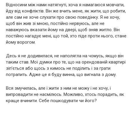
Відносини між нами натягнуті, хоча я намагаюся мовчати,
йду від конфліктів. Він же вчить мене, як жити, що робити,
але сам не хоче слухати про свою поведінку. Я не хочу,
щоб він жив зі мною, постійно нервуюсь, але не
наважуюсь вказати йому на двері, щоб зняв житло. Він
постійно нагадує мені, що той, хто піде проти нього, стане
йому ворогом.
Десь я не додивилася, не наполягла на чомусь, якщо він
таким став. Мої думки про те, що на орендованій квартирі
зіп’ється або щось з кимось не поділить і за грати
потрапить. Адже це я буду винна, що вигнала з дому.
Вся змучилась, але і жити з ним не можу і не хочу, і
випровадити не насмілюсь. Можливо, хтось порадить, як
краще вчинити. Себе пошкодувати чи його?