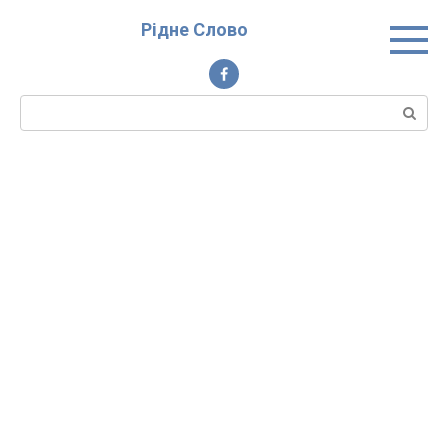
Перейти
Рідне Слово
до
вмісту
Пошук: