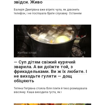
звідси. Живо
Валерія Дмитрівна вже втретє чула, як дзвонить
телефон, і не поспішала брати слухавку. Останнім
Життєві історії
0
— Суп дітям свіжий курячий
зварила. А ви доїжте той, з
фрикадельками. Ви ж їх любите. І
не виходьте гуляти — дощ
обіцяють
Тетяна Петрівна стояла біля плити й тихо розмішувала
вівсянку. Каша виходила густа, як і