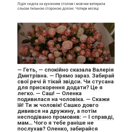
Лідія сиділа за кухонним столом і мовчки витирала
сльози тильною стороною долоні. Чотири місяці
Життєві історії
0
— Геть, — спокійно сказала Валерія
Дмитрівна. — Прямо зараз. Забирай
свої речі й тікай звідси. Чи стусана
для прискорення додати? Це я
легко. — Саш! — Оленка
подивилася на чоловіка. — Скажи
їй! Ти ж чоловік! Сашко довго
дивився на дружину, а потім
несподівано промовив: — І справді,
мам… Чого я тебе раніше не
послухав? Оленко, забирайся