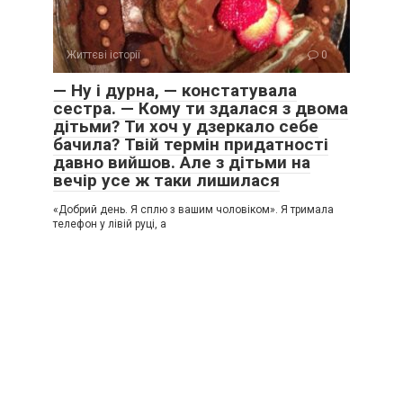
Життєві історії
0
— Ну і дурна, — констатувала
сестра. — Кому ти здалася з двома
дітьми? Ти хоч у дзеркало себе
бачила? Твій термін придатності
давно вийшов. Але з дітьми на
вечір усе ж таки лишилася
«Добрий день. Я сплю з вашим чоловіком». Я тримала
телефон у лівій руці, а