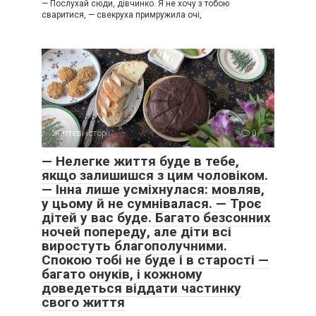
— Послухай сюди, дівчинко. Я не хочу з тобою
сваритися, — свекруха примружила очі,
Життєві історії
0
— Нелегке життя буде в тебе,
якщо залишишся з цим чоловіком.
— Інна лише усміхнулася: мовляв,
у цьому й не сумнівалася. — Троє
дітей у вас буде. Багато безсонних
ночей попереду, але діти всі
виростуть благополучними.
Спокою тобі не буде і в старості —
багато онуків, і кожному
доведеться віддати частинку
свого життя