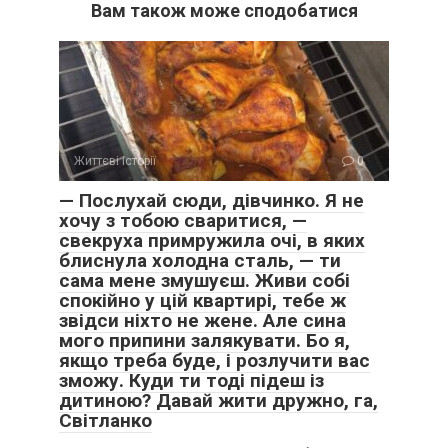
Вам також може сподобатися
Життєві історії
0
— Послухай сюди, дівчинко. Я не
хочу з тобою сваритися, —
свекруха примружила очі, в яких
блиснула холодна сталь, — ти
сама мене змушуєш. Живи собі
спокійно у цій квартирі, тебе ж
звідси ніхто не жене. Але сина
мого припини залякувати. Бо я,
якщо треба буде, і розлучити вас
зможу. Куди ти тоді підеш із
дитиною? Давай жити дружно, га,
Світланко