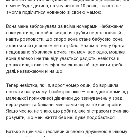
в мене буде дитина, на яку чекала 10 років, і навіть не
змогла поділитися новиною зі своєю мамою.
Вона мене заблокувала за всіма номерами. Небажання
спілкуватися, постійне кидання трубки не дозволяє їй
навіть розповісти, що скоро вона стане бабусею, хоча
здається їй це зовсім не потрібно. Разом з тим, у брата
нещодавно з’явилася дочка, так мамі все одно, мовляв,
вона далеко і не так відчувається радість, невістка її
розлютила, коли телефоном сказала їй, що жити треба
далі, незважаючи ні на що.
Тепер невістка, як і я, ворог номер один, бо вирішила
повчати нашу маму. І найстрашніше — поведінка мами від
маленької примхливої дівчинки до звинувачень у зраді,
нерозумінні та бажанні мені самій через це все пройти.
Якщо чесно, не знаю, що робити, але зі страхом починаю
розуміти, що мені життя без неї дуже подобається.
Батько в цей час щасливий зі своєю дружиною в іншому