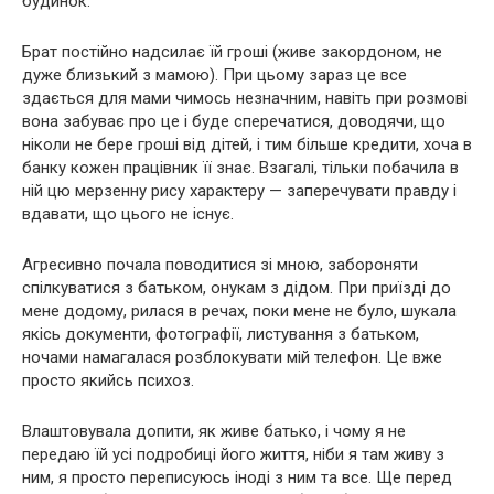
будинок.
Брат постійно надсилає їй гроші (живе закордоном, не
дуже близький з мамою). При цьому зараз це все
здається для мами чимось незначним, навіть при розмові
вона забуває про це і буде сперечатися, доводячи, що
ніколи не бере гроші від дітей, і тим більше кредити, хоча в
банку кожен працівник її знає. Взагалі, тільки побачила в
ній цю мерзенну рису характеру — заперечувати правду і
вдавати, що цього не існує.
Агресивно почала поводитися зі мною, забороняти
спілкуватися з батьком, онукам з дідом. При приїзді до
мене додому, рилася в речах, поки мене не було, шукала
якісь документи, фотографії, листування з батьком,
ночами намагалася розблокувати мій телефон. Це вже
просто якийсь психоз.
Влаштовувала допити, як живе батько, і чому я не
передаю їй усі подробиці його життя, ніби я там живу з
ним, я просто переписуюсь іноді з ним та все. Ще перед