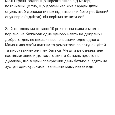
місті і країні, радий, що нарешті пішов від матері,
пояснивши це тим, що довгий час жив заради дітей і
онуків, щоб допомогти нам піднятися, як його улюблений
онук виріс (підліток). він вирішив пожити собі.
За його словами останні 10 років вони жили з мамою
порізно, не бажаючи одне одному навіть на добраніч і
доброго дня, не цікавлячись, справами одне одного.
Мама жила своїм життям та ремонтами за рахунок дітей,
та ігноруванням життям батька. Ми діти це бачили, але
настільки звикли до такого життя батьків, просто не
думаючи, що в один прекрасний день батько з’їздить на
зустріч однокурсників і залишить маму назавжди.