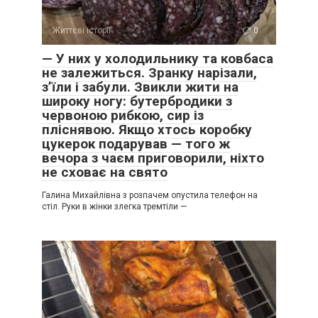
Життєві історії
0
— У них у холодильнику та ковбаса
не залежиться. Зранку нарізали,
з’їли і забули. Звикли жити на
широку ногу: бутербродики з
червоною рибкою, сир із
пліснявою. Якщо хтось коробку
цукерок подарував — того ж
вечора з чаєм приговорили, ніхто
не сховає на свято
Галина Михайлівна з розпачем опустила телефон на
стіл. Руки в жінки злегка тремтіли —