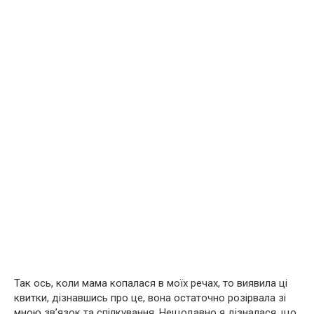
Так ось, коли мама копалася в моїх речах, то виявила ці
квитки, дізнавшись про це, вона остаточно розірвала зі
мною зв’язок та спілкування. Нещодавно я дізналася, що