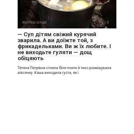
Життєві історії
0
— Суп дітям свіжий курячий
зварила. А ви доїжте той, з
фрикадельками. Ви ж їх любите. І
не виходьте гуляти — дощ
обіцяють
Тетяна Петрівна стояла біля плити й тихо розмішувала
вівсянку. Каша виходила густа, як і