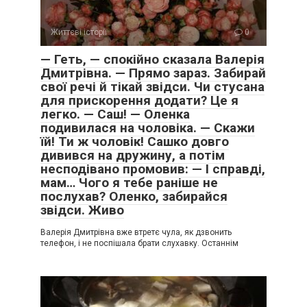
Життєві історії
0
— Геть, — спокійно сказала Валерія
Дмитрівна. — Прямо зараз. Забирай
свої речі й тікай звідси. Чи стусана
для прискорення додати? Це я
легко. — Саш! — Оленка
подивилася на чоловіка. — Скажи
їй! Ти ж чоловік! Сашко довго
дивився на дружину, а потім
несподівано промовив: — І справді,
мам… Чого я тебе раніше не
послухав? Оленко, забирайся
звідси. Живо
Валерія Дмитрівна вже втретє чула, як дзвонить
телефон, і не поспішала брати слухавку. Останнім