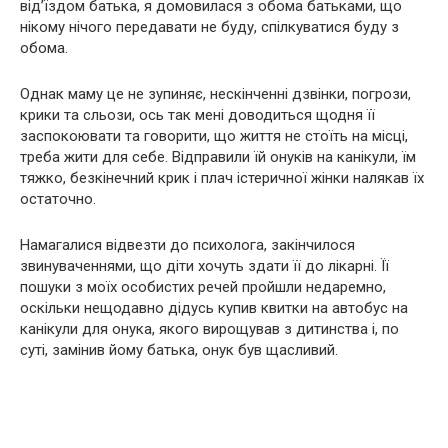
від’їздом батька, я домовилася з обома батьками, що
нікому нічого передавати не буду, спілкуватися буду з
обома.
Однак маму це не зупиняє, нескінченні дзвінки, погрози,
крики та сльози, ось так мені доводиться щодня її
заспокоювати та говорити, що життя не стоїть на місці,
треба жити для себе. Відправили їй онуків на канікули, їм
тяжко, безкінечний крик і плач істеричної жінки налякав їх
остаточно.
Намагалися відвезти до психолога, закінчилося
звинуваченнями, що діти хочуть здати її до лікарні. Її
пошуки з моїх особистих речей пройшли недаремно,
оскільки нещодавно дідусь купив квитки на автобус на
канікули для онука, якого вирощував з дитинства і, по
суті, замінив йому батька, онук був щасливий.