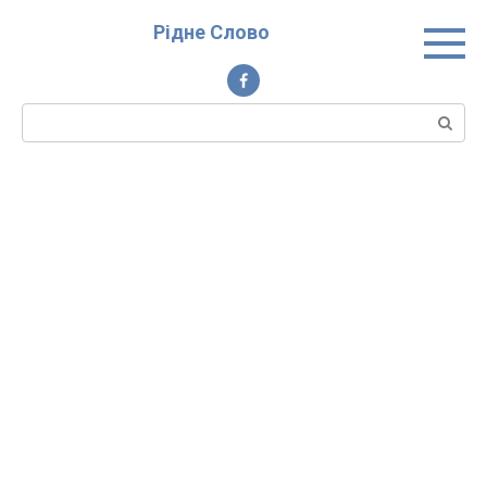
Перейти
Рідне Слово
до
вмісту
Пошук: