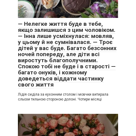
Життєві історії
0
— Нелегке життя буде в тебе,
якщо залишишся з цим чоловіком.
— Інна лише усміхнулася: мовляв,
у цьому й не сумнівалася. — Троє
дітей у вас буде. Багато безсонних
ночей попереду, але діти всі
виростуть благополучними.
Спокою тобі не буде і в старості —
багато онуків, і кожному
доведеться віддати частинку
свого життя
Лідія сиділа за кухонним столом і мовчки витирала
сльози тильною стороною долоні. Чотири місяці