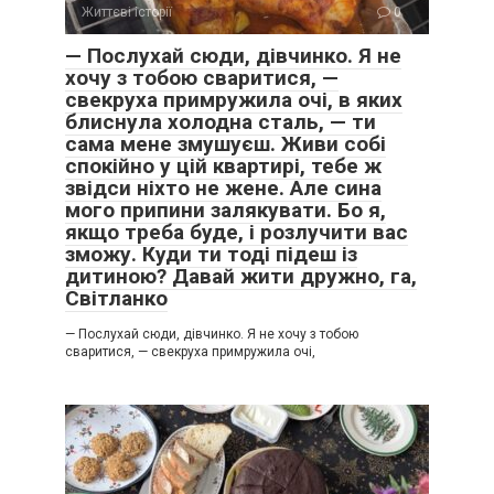
Життєві історії
0
— Послухай сюди, дівчинко. Я не
хочу з тобою сваритися, —
свекруха примружила очі, в яких
блиснула холодна сталь, — ти
сама мене змушуєш. Живи собі
спокійно у цій квартирі, тебе ж
звідси ніхто не жене. Але сина
мого припини залякувати. Бо я,
якщо треба буде, і розлучити вас
зможу. Куди ти тоді підеш із
дитиною? Давай жити дружно, га,
Світланко
— Послухай сюди, дівчинко. Я не хочу з тобою
сваритися, — свекруха примружила очі,