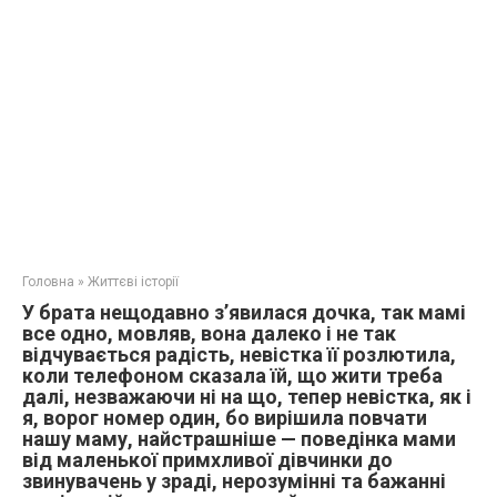
Головна
»
Життєві історії
У брата нещодавно з’явилася дочка, так мамі
все одно, мовляв, вона далеко і не так
відчувається радість, невістка її розлютила,
коли телефоном сказала їй, що жити треба
далі, незважаючи ні на що, тепер невістка, як і
я, ворог номер один, бо вирішила повчати
нашу маму, найстрашніше — поведінка мами
від маленької примхливої дівчинки до
звинувачень у зраді, нерозумінні та бажанні