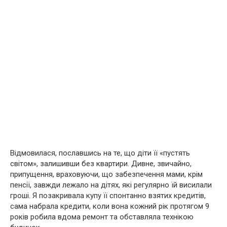
Відмовилася, пославшись на те, що діти її «пустять
світом», залишивши без квартири. Дивне, звичайно,
припущення, враховуючи, що забезпечення мами, крім
пенсії, завжди лежало на дітях, які регулярно їй висилали
гроші. Я позакривала купу її спонтанно взятих кредитів,
сама набрала кредити, коли вона кожний рік протягом 9
років робила вдома ремонт та обставляла технікою