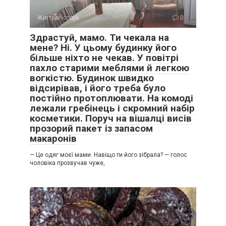
Життєві історії
0
Здрастуй, мамо. Ти чекала на
мене? Ні. У цьому будинку його
більше ніхто не чекав. У повітрі
пахло старими меблями й легкою
вогкістю. Будинок швидко
відсирівав, і його треба було
постійно протоплювати. На комоді
лежали гребінець і скромний набір
косметики. Поруч на вішалці висів
прозорий пакет із запасом
макаронів
— Це одяг моєї мами. Навіщо ти його зібрала? — голос
чоловіка прозвучав чуже,