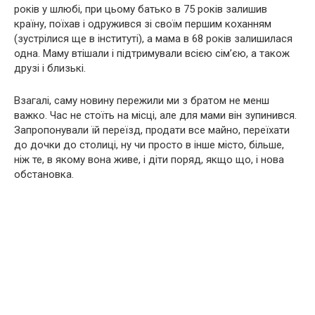
років у шлюбі, при цьому батько в 75 років залишив
країну, поїхав і одружився зі своїм першим коханням
(зустрілися ще в інституті), а мама в 68 років залишилася
одна. Маму втішали і підтримували всією сім’єю, а також
друзі і близькі.
Взагалі, саму новину пережили ми з братом не менш
важко. Час не стоїть на місці, але для мами він зупинився.
Запропонували їй переїзд, продати все майно, переїхати
до дочки до столиці, ну чи просто в інше місто, більше,
ніж те, в якому вона живе, і діти поряд, якщо що, і нова
обстановка.