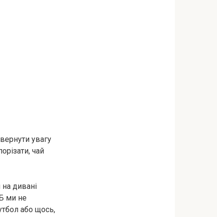
ивернути увагу
орізати, чай
 на дивані
Б ми не
утбол або щось,