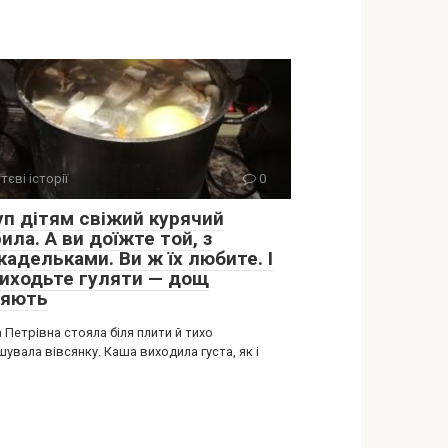
тєві історії
0
уп дітям свіжий курячий
ила. А ви доїжте той, з
адельками. Ви ж їх любите. І
виходьте гуляти — дощ
цяють
 Петрівна стояла біля плити й тихо
увала вівсянку. Каша виходила густа, як і