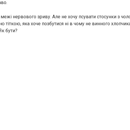
аво.
межі нервового зриву. Але не хочу псувати стосунки з чоло
ю тіткою, яка хоче позбутися ні в чому не винного хлопчик
Як бути?