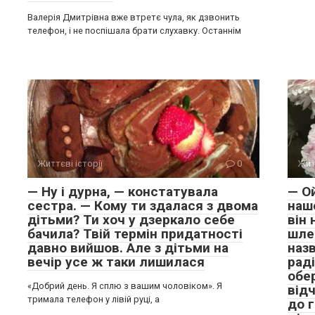
Валерія Дмитрівна вже втретє чула, як дзвонить
телефон, і не поспішала брати слухавку. Останнім
Життєві історії
0
Жит
— Ну і дурна, — констатувала
— О
сестра. — Кому ти здалася з двома
нашо
дітьми? Ти хоч у дзеркало себе
він 
бачила? Твій термін придатності
шле
давно вийшов. Але з дітьми на
назв
вечір усе ж таки лишилася
раді
обе
«Добрий день. Я сплю з вашим чоловіком». Я
від
тримала телефон у лівій руці, а
до г