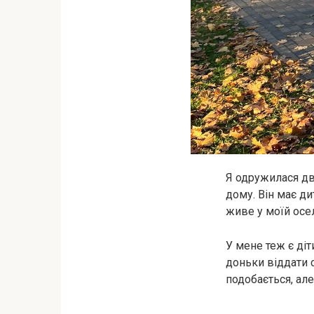
Я одружилася два
дому. Він має д
живе у моїй осел
У мене теж є діт
доньки віддати с
подобається, але