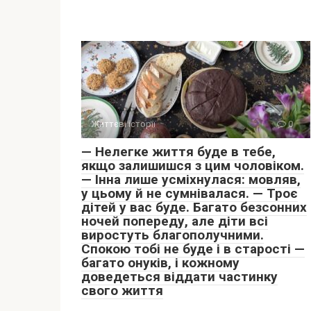
Життєві історії
0
— Нелегке життя буде в тебе,
якщо залишишся з цим чоловіком.
— Інна лише усміхнулася: мовляв,
у цьому й не сумнівалася. — Троє
дітей у вас буде. Багато безсонних
ночей попереду, але діти всі
виростуть благополучними.
Спокою тобі не буде і в старості —
багато онуків, і кожному
доведеться віддати частинку
свого життя