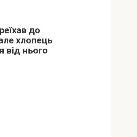
ереїхав до
але хлопець
 від нього