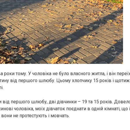
 роки тому. У чоловіка не було власного житла, і він переї
итину від першого шлюбу. Цьому хлопчику 15 років і щотижн
і.
и від першого шлюбу, дві дівчинки – 19 та 15 років. Довел
инові чоловіка, моїх дівчаток поєднати в одній кімнаті, що 
 вони не протестують і мовчать.