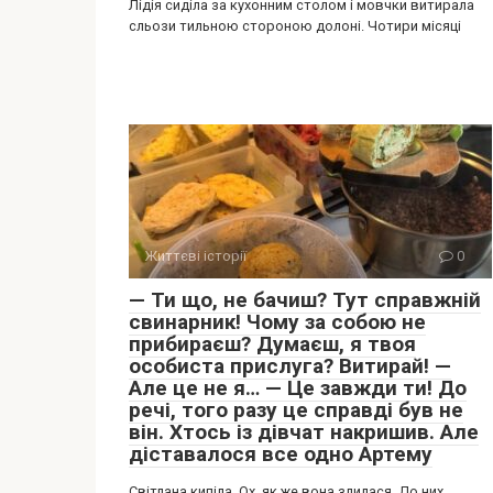
Лідія сиділа за кухонним столом і мовчки витирала
сльози тильною стороною долоні. Чотири місяці
Життєві історії
0
— Ти що, не бачиш? Тут справжній
свинарник! Чому за собою не
прибираєш? Думаєш, я твоя
особиста прислуга? Витирай! —
Але це не я… — Це завжди ти! До
речі, того разу це справді був не
він. Хтось із дівчат накришив. Але
діставалося все одно Артему
Світлана кипіла. Ох, як же вона злилася. До них