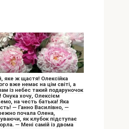
тєві історії
0
й, яке ж щастя! Олексійка
го вже немає на цім світі, а
нам із небес такий подаруночок
! Онука хочу, Олексієм
емо, на честь батька! Яка
сть! — Ганно Василівно, —
режно почала Олена,
чуваючи, як клубок підступає
орла. — Мені самій із двома