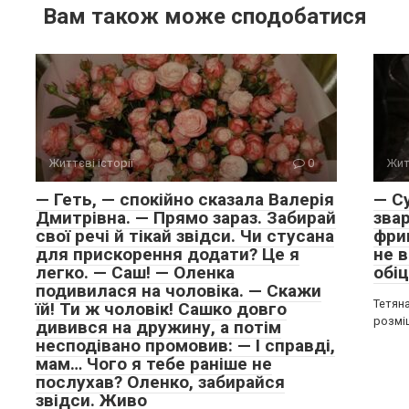
Вам також може сподобатися
Життєві історії
0
Жит
— Геть, — спокійно сказала Валерія
— С
Дмитрівна. — Прямо зараз. Забирай
звар
свої речі й тікай звідси. Чи стусана
фрик
для прискорення додати? Це я
не 
легко. — Саш! — Оленка
обі
подивилася на чоловіка. — Скажи
Тетяна
їй! Ти ж чоловік! Сашко довго
розміш
дивився на дружину, а потім
несподівано промовив: — І справді,
мам… Чого я тебе раніше не
послухав? Оленко, забирайся
звідси. Живо