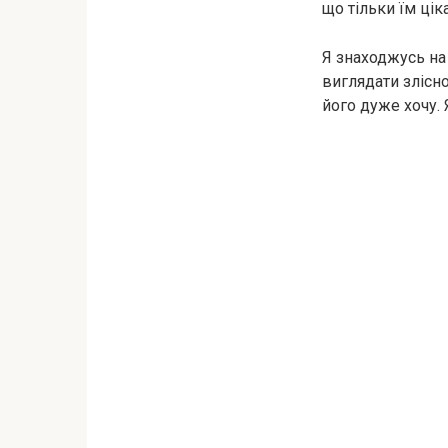
що тільки їм цік
Я знаходжусь на 
виглядати злісно
його дуже хочу. 