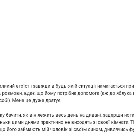
ликий егоїст і завжди в будь-якій ситуації намагається пр
в розмови, вдає, що йому потрібна допомога (аж до яблука п
собі). Мене це дуже дратує.
у бачити, як він лежить весь день на дивані, задерши ноги
ньки цими днями практично не виходять зі своєї кімнати. Т
що його займають мій чоловік зі своїм сином, дивлячись ф