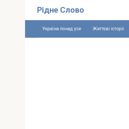
Перейти
Рідне Слово
до
вмісту
Україна понад усе
Життєві історії