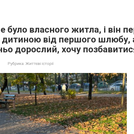
е було власного житла, і він п
 дитиною від першого шлюбу, 
ьо дорослий, хочу позбавитися
Рубрика:
Життєві історії