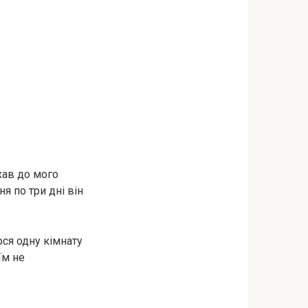
хав до мого
я по три дні він
ося одну кімнату
їм не