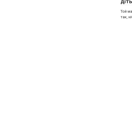
діт
Той м
так, н