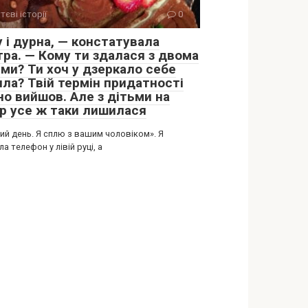
тєві історії
0
 і дурна, — констатувала
тра. — Кому ти здалася з двома
ьми? Ти хоч у дзеркало себе
ила? Твій термін придатності
но вийшов. Але з дітьми на
ір усе ж таки лишилася
ий день. Я сплю з вашим чоловіком». Я
а телефон у лівій руці, а