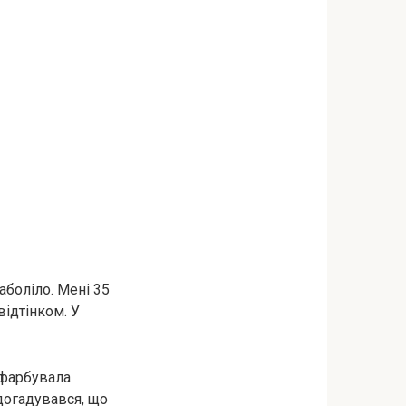
аболіло. Мені 35
відтінком. У
офарбувала
здогадувався, що