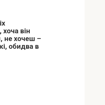
іх
 хоча він
, не хочеш –
кі, обидва в