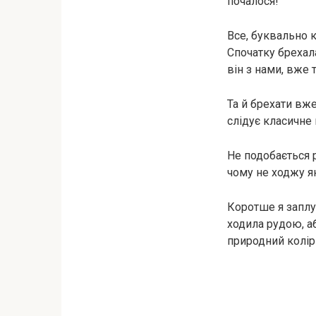
почалося!
Все, буквально к
Спочатку брехала
він з нами, вже 
Та й брехати вже
слідує класичне 
Не подобається р
чому не ходжу як
Коротше я заплу
ходила рудою, аб
природний колір 