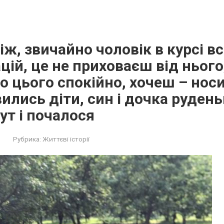
ж, звичайно чоловік в курсі вс
ій, це не приховаєш від нього,
о цього спокійно, хочеш – носи
вились діти, син і дочка рудень
тут і почалося
Рубрика:
Життєві історії