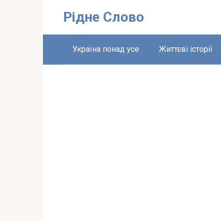
Перейти
Рідне Слово
до
вмісту
Україна понад усе
Життєві історії