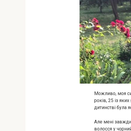
Можливо, моя си
років, 25 із яки
дитинстві була 
Але мені завжди
волосся у чорний