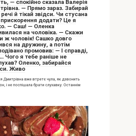
ть, — спокійно сказала Валерія
трівна. — Прямо зараз. Забирай
 речі й тікай звідси. Чи стусана
 прискорення додати? Це я
ко. — Саш! — Оленка
ивилася на чоловіка. — Скажи
Ти ж чоловік! Сашко довго
ився на дружину, а потім
одівано промовив: — І справді,
… Чого я тебе раніше не
лухав? Оленко, забирайся
дси. Живо
ія Дмитрівна вже втретє чула, як дзвонить
н, і не поспішала брати слухавку. Останнім