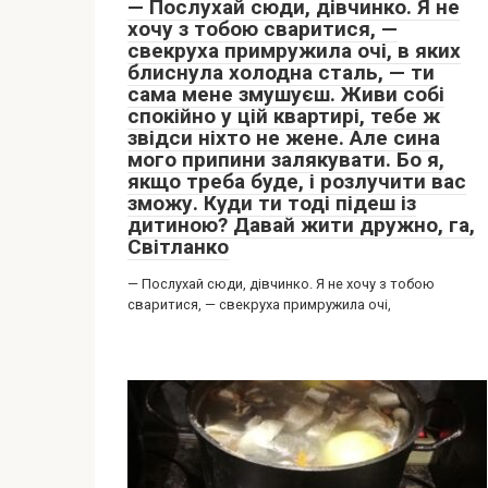
— Послухай сюди, дівчинко. Я не
хочу з тобою сваритися, —
свекруха примружила очі, в яких
блиснула холодна сталь, — ти
сама мене змушуєш. Живи собі
спокійно у цій квартирі, тебе ж
звідси ніхто не жене. Але сина
мого припини залякувати. Бо я,
якщо треба буде, і розлучити вас
зможу. Куди ти тоді підеш із
дитиною? Давай жити дружно, га,
Світланко
— Послухай сюди, дівчинко. Я не хочу з тобою
сваритися, — свекруха примружила очі,