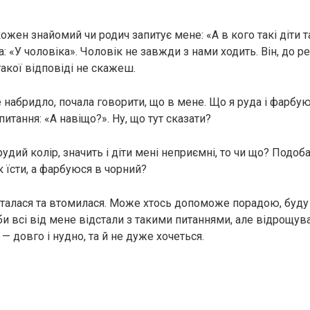
ожен знайомий чи родич запитує мене: «А в кого такі діти та
: «У чоловіка». Чоловік не завжди з нами ходить. Він, до ре
такої відповіді не скажеш.
 набридло, почала говорити, що в мене. Що я руда і фарбуюс
питання: «А навіщо?». Ну, що тут сказати?
удий колір, значить і діти мені неприємні, то чи що? Подоба
 їсти, а фарбуюся в чорний?
талася та втомилася. Може хтось допоможе порадою, буду 
и всі від мене відстали з такими питаннями, але відрощува
— довго і нудно, та й не дуже хочеться.