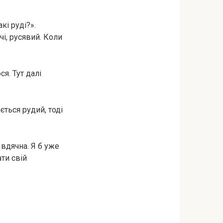
кі руді?».
чі, русявий. Коли
я. Тут далі
ється рудий, тоді
вдячна. Я б уже
ти свій