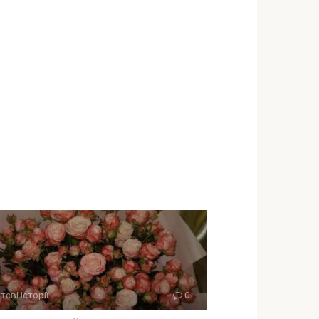
тєві історії
0