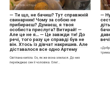
Життєві історії
0
Жит
— Ти що, не бачиш? Тут справжній
— Ну
свинарник! Чому за собою не
сес
прибираєш? Думаєш, я твоя
діт
особиста прислуга? Витирай! —
бач
Але це не я… — Це завжди ти! До
дав
речі, того разу це справді був не
веч
він. Хтось із дівчат накришив. Але
«Добр
діставалося все одно Артему
тримал
Світлана кипіла. Ох, як же вона злилася. До них
переїжджає син її чоловіка. Олег…