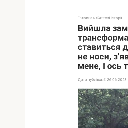
Головна
»
Життєві історії
Вийшла замі
трансформац
ставиться д
не носи, з’я
мене, і ось 
Дата публікації:
26.06.2023