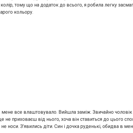
колір, тому що на додаток до всього, я робила легку засмаг
карого кольору.
, мене все влаштовувало. Вийшла заміж. Звичайно чоловік в
е не приховаєш від нього, хоча він ставиться до цього спо
не носи. З’явились діти. Син і дочка руденькі, обидва в мене.