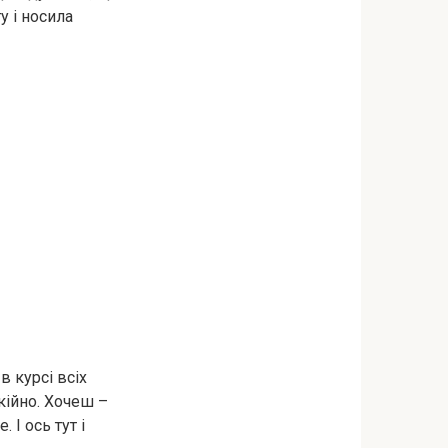
у і носила
 курсі всіх
кійно. Хочеш –
 І ось тут і