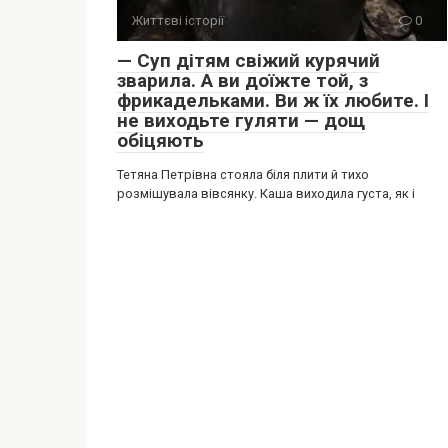
Життєві історії
0
— Суп дітям свіжий курячий
зварила. А ви доїжте той, з
фрикадельками. Ви ж їх любите. І
не виходьте гуляти — дощ
обіцяють
Тетяна Петрівна стояла біля плити й тихо
розмішувала вівсянку. Каша виходила густа, як і