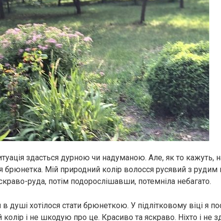
туація здасться дурною чи надуманою. Але, як то кажуть, н
х я брюнетка. Мій природний колір волосся русявий з рудим 
яскраво-руда, потім подорослішавши, потемніла небагато.
 в душі хотілося стати брюнеткою. У підлітковому віці я п
 колір і не шкодую про це. Красиво та яскраво. Ніхто і не 