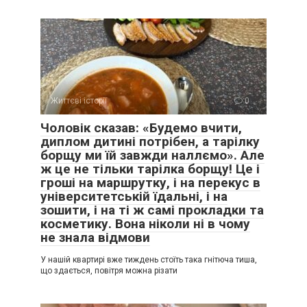
Життєві історії
0
Чоловік сказав: «Будемо вчити,
диплом дитині потрібен, а тарілку
борщу ми їй завжди наллємо». Але
ж це не тільки тарілка борщу! Це і
гроші на маршрутку, і на перекус в
університетській їдальні, і на
зошити, і на ті ж самі прокладки та
косметику. Вона ніколи ні в чому
не знала відмови
У нашій квартирі вже тиждень стоїть така гнітюча тиша,
що здається, повітря можна різати