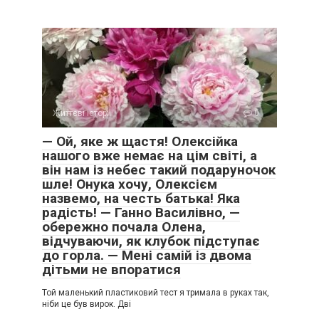
Життєві історії
0
— Ой, яке ж щастя! Олексійка
нашого вже немає на цім світі, а
він нам із небес такий подаруночок
шле! Онука хочу, Олексієм
назвемо, на честь батька! Яка
радість! — Ганно Василівно, —
обережно почала Олена,
відчуваючи, як клубок підступає
до горла. — Мені самій із двома
дітьми не впоратися
Той маленький пластиковий тест я тримала в руках так,
ніби це був вирок. Дві