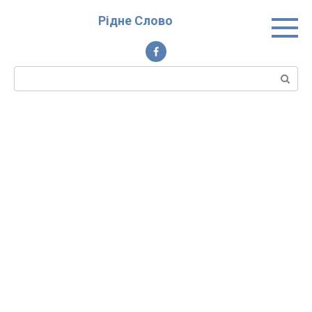
Перейти
Рідне Слово
до
вмісту
Пошук: