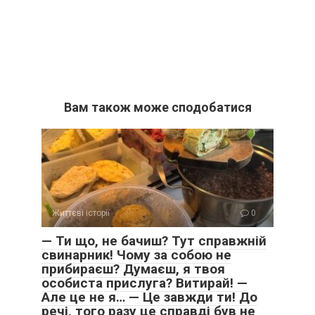
Вам також може сподобатися
Життєві історії
0
— Ти що, не бачиш? Тут справжній
свинарник! Чому за собою не
прибираєш? Думаєш, я твоя
особиста прислуга? Витирай! —
Але це не я… — Це завжди ти! До
речі, того разу це справді був не