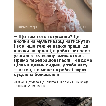
Життєві історії
0
— Що там того готування? Дві
кнопки на мультиварці натиснути?
І все інше теж не важка праця: дві
кнопки на пралці, а робот-пилосос
узагалі з телефону вмикається.
Прямо перепрацювалася! Ти вдома
цілими днями сидиш, у тебе часу
— вагон, а в мене на роботі зараз
суцільна божевільня
«Колись я думала, що найстрашніше в сім’ї — це зрада
чи обман. А виявилося,