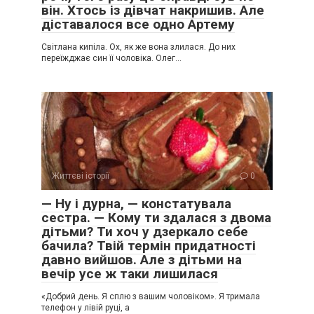
він. Хтось із дівчат накришив. Але
діставалося все одно Артему
Світлана кипіла. Ох, як же вона злилася. До них
переїжджає син її чоловіка. Олег…
Життєві історії
0
— Ну і дурна, — констатувала
сестра. — Кому ти здалася з двома
дітьми? Ти хоч у дзеркало себе
бачила? Твій термін придатності
давно вийшов. Але з дітьми на
вечір усе ж таки лишилася
«Добрий день. Я сплю з вашим чоловіком». Я тримала
телефон у лівій руці, а