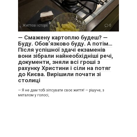
Життєві історії
0
— Смажену картоплю будеш? —
Буду. Обов’язково буду. А потім…
Після успішної здачі екзаменів
вони зібрали найнеобхідніші речі,
документи, зняли всі гроші з
рахунку Христини і сіли на потяг
до Києва. Вирішили почати зі
столиці
— Я не дам тобі зіпсувати своє життя! — рішуче, з
металом у голосі,