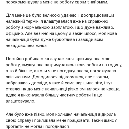
порекомендувала мене на роботу своїм знайомим.
Для мене це було великою удачею і, доопрацювавши
належний термін, я влаштувалася вже на справжню
роботу з нормальною зарплатою, і що дуже важливо,
офіційно. Але везіння на цьому й закінчилося, моя нова
начальниця була дуже буркотлива і завжди всім
незадоволена жінка.
Постійно робила мені зауваження, критикувала мою
роботу, змушувала затримуватись після роботи на годину,
а то й більше, а коли я не погоджувалася, погрожувала
звільненням. Доводилося підкорятися, але згодом,
набравшись досвіду, я вже й сама вирішила піти, і тут
ставлення до мене начальниці різко змінилося на краще,
адже я виконувала більшу частину роботи і її це
влаштовувало.
Але було вже пізно, моя колишня начальниця відкрила
свою справу і покликала мене працювати. Такий шанс я
прогаяти не могла і погодилася.