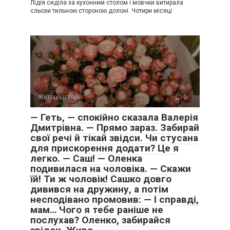
Лідія сиділа за кухонним столом і мовчки витирала
сльози тильною стороною долоні. Чотири місяці
Життєві історії
0
— Геть, — спокійно сказала Валерія
Дмитрівна. — Прямо зараз. Забирай
свої речі й тікай звідси. Чи стусана
для прискорення додати? Це я
легко. — Саш! — Оленка
подивилася на чоловіка. — Скажи
їй! Ти ж чоловік! Сашко довго
дивився на дружину, а потім
несподівано промовив: — І справді,
мам… Чого я тебе раніше не
послухав? Оленко, забирайся