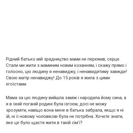
Рідний батько мій зрадництво мами не пережив, серце.
Стали ми жити з маминим новим коханням, і скажу прямо і
голосно, цю людину я ненавиджу, і ненавидитиму завжди!
Свою матір ненавиджу! До 15 років я жила з цими
егоїстами.
Мама за цю людину вийшла заміж і народила йому сина, а
я в їхній поганій родині була ізгоєм, досі не можу
зрозуміти, навіщо вона мене в батька забрала, якщо я ні
їй, ні її новому чоловікові була не потрібна. Хочете знати,
яке це було щастя жити в такій сім’ї?