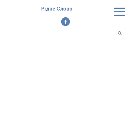
Перейти
Рідне Слово
до
вмісту
Пошук: