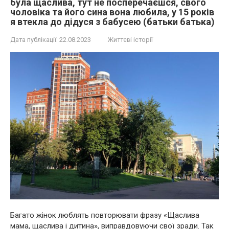
була щаслива, тут не посперечаєшся, свого
чоловіка та його сина вона любила, у 15 років
я втекла до дідуся з бабусею (батьки батька)
Дата публікації:
22.08.2023
Життєві історії
Багато жінок люблять повторювати фразу «Щаслива
мама, щаслива і дитина», виправдовуючи свої зради. Так