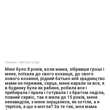
Головна
»
Життєві історії
Мені було 8 років, коли мама, зібравши гроші і
мене, поїхала до свого коханця, до свого
нового кохання, рідний батько мій зрадництво
мами не пережив, серце, мене карали за все, я
в будинку була як рабиня, робила все і
прибирала і прала і готувала і з братом сиділа,
повний сервіс, так я жила до 15 років, мене
ненавиділи, з мене знущалися, як хотіли, а я
терпіла, а що я могла? За те так, моя мама