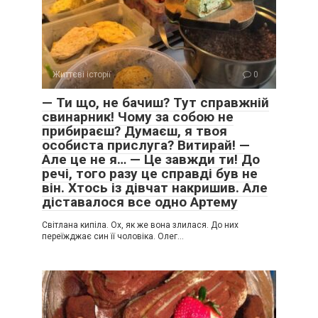
Життєві історії
0
— Ти що, не бачиш? Тут справжній
свинарник! Чому за собою не
прибираєш? Думаєш, я твоя
особиста прислуга? Витирай! —
Але це не я… — Це завжди ти! До
речі, того разу це справді був не
він. Хтось із дівчат накришив. Але
діставалося все одно Артему
Світлана кипіла. Ох, як же вона злилася. До них
переїжджає син її чоловіка. Олег…