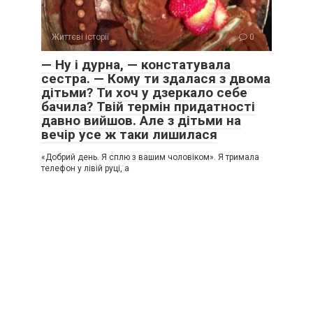
Життєві історії
0
— Ну і дурна, — констатувала
сестра. — Кому ти здалася з двома
дітьми? Ти хоч у дзеркало себе
бачила? Твій термін придатності
давно вийшов. Але з дітьми на
вечір усе ж таки лишилася
«Добрий день. Я сплю з вашим чоловіком». Я тримала
телефон у лівій руці, а