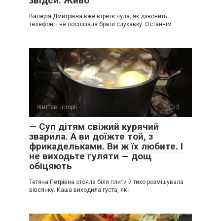
звідси. Живо
Валерія Дмитрівна вже втретє чула, як дзвонить
телефон, і не поспішала брати слухавку. Останнім
Життєві історії
0
— Суп дітям свіжий курячий
зварила. А ви доїжте той, з
фрикадельками. Ви ж їх любите. І
не виходьте гуляти — дощ
обіцяють
Тетяна Петрівна стояла біля плити й тихо розмішувала
вівсянку. Каша виходила густа, як і