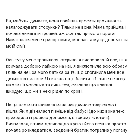
Ви, мабуть, думаєте, вона прийшла просити прохання та
налагоджувати стосунки? Тільки не вона. Мама прийшла і
почала вимагати грошей, аж ось так прямо з порога.
Намагалася мене присоромити, мовляв, я мушу допомогти
моїй сім’ї.
Ось тут у мене трапилася істерика, я висловила їй все, ні, я
кричала доброю лайкою на неї, я вихлюпнула всю образу
і біль на неї, за мого батька за те, що споганила мені все
дитинство, за все. Я сказала, що бачити її більше не хочу
ніколи і її чоловіка та сина теж, сказала що взагалі
шкодую, що ми з нею рідня по крові.
На це все мати назвала мене невдячною тварюкою і
пішла. Як я дізналася пізніше від бабусі (до них вона теж
приходила і просила допомоги, в такому ж ключі).
Виявилося, вітчим допився до краю і його печінка просто
почала розкладатися, зведений братик потрапив у погану