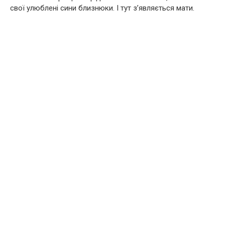
свої улюблені сини близнюки. І тут з’являється мати.