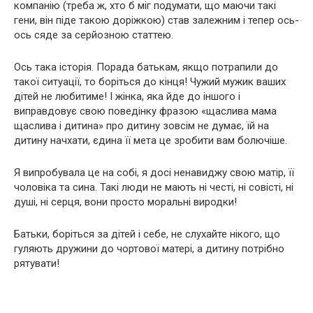
компанію (треба ж, хто б міг подумати, що маючи такі
гени, він піде такою доріжкою) став залежним і тепер ось-
ось сяде за серйозною статтею.
Ось така історія. Порада батькам, якщо потрапили до
такої ситуації, то боріться до кінця! Чужий мужик ваших
дітей не любитиме! І жінка, яка йде до іншого і
виправдовує свою поведінку фразою «щаслива мама
щаслива і дитина» про дитину зовсім не думає, їй на
дитину начхати, єдина її мета це зробити вам болючіше.
Я випробувала це на собі, я досі ненавиджу свою матір, її
чоловіка та сина. Такі люди не мають ні честі, ні совісті, ні
душі, ні серця, вони просто моральні виродки!
Батьки, боріться за дітей і себе, не слухайте нікого, що
гуляють дружини до чортової матері, а дитину потрібно
рятувати!