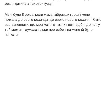
ось я дитина з такої ситуації.
Мені було 8 років, коли мама, зібравши гроші і мене,
поїхала до свого коханця, до свого нового кохання. Смію
вас запевнити, що моя мати, втім, як і всі подібні до неї, у
той момент думала тільки про себе, і на мене їй було
начхати.