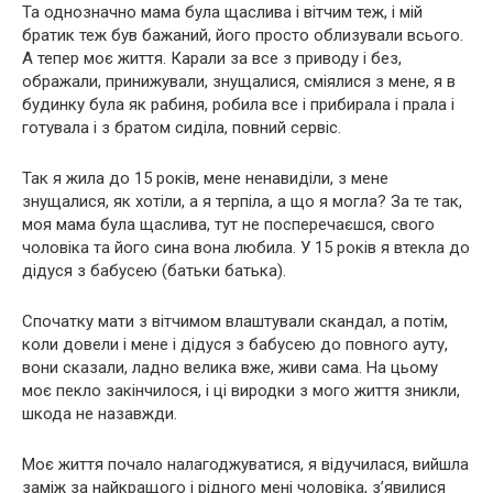
Та однозначно мама була щаслива і вітчим теж, і мій
братик теж був бажаний, його просто облизували всього.
А тепер моє життя. Карали за все з приводу і без,
ображали, принижували, знущалися, сміялися з мене, я в
будинку була як рабиня, робила все і прибирала і прала і
готувала і з братом сиділа, повний сервіс.
Так я жила до 15 років, мене ненавиділи, з мене
знущалися, як хотіли, а я терпіла, а що я могла? За те так,
моя мама була щаслива, тут не посперечаєшся, свого
чоловіка та його сина вона любила. У 15 років я втекла до
дідуся з бабусею (батьки батька).
Спочатку мати з вітчимом влаштували скандал, а потім,
коли довели і мене і дідуся з бабусею до повного ауту,
вони сказали, ладно велика вже, живи сама. На цьому
моє пекло закінчилося, і ці виродки з мого життя зникли,
шкода не назавжди.
Моє життя почало налагоджуватися, я відучилася, вийшла
заміж за найкращого і рідного мені чоловіка, з’явилися