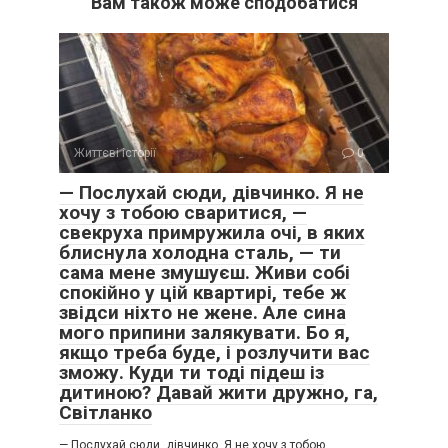
Вам також може сподобатися
Життєві історії
0
— Послухай сюди, дівчинко. Я не
хочу з тобою сваритися, —
свекруха примружила очі, в яких
блиснула холодна сталь, — ти
сама мене змушуєш. Живи собі
спокійно у цій квартирі, тебе ж
звідси ніхто не жене. Але сина
мого припини залякувати. Бо я,
якщо треба буде, і розлучити вас
зможу. Куди ти тоді підеш із
дитиною? Давай жити дружно, га,
Світланко
— Послухай сюди, дівчинко. Я не хочу з тобою