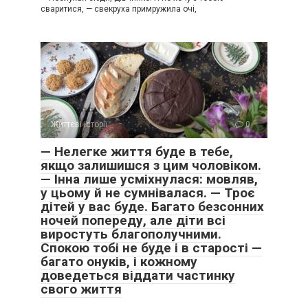
сваритися, — свекруха примружила очі,
Життєві історії
0
— Нелегке життя буде в тебе,
якщо залишишся з цим чоловіком.
— Інна лише усміхнулася: мовляв,
у цьому й не сумнівалася. — Троє
дітей у вас буде. Багато безсонних
ночей попереду, але діти всі
виростуть благополучними.
Спокою тобі не буде і в старості —
багато онуків, і кожному
доведеться віддати частинку
свого життя