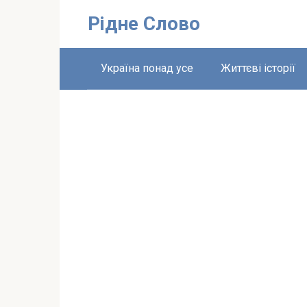
Перейти
Рідне Слово
до
вмісту
Україна понад усе
Життєві історії