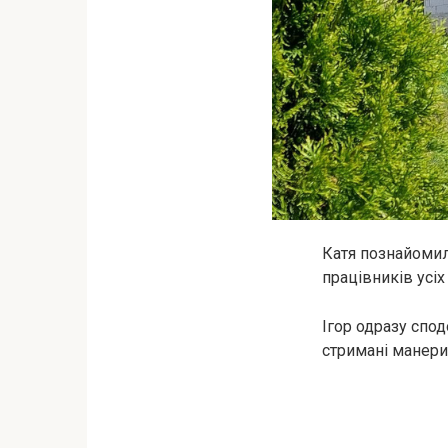
Катя познайомил
працівників усіх
Ігор одразу спо
стримані манери.