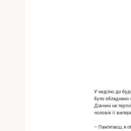
У неділю до будин
було обладнано м
Дівчині не терпі
чоловік її випер
– Пам’ятаєш, я о