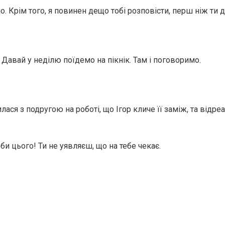
о. Крім того, я повинен дещо тобі розповісти, перш ніж ти д
і. Давай у неділю поїдемо на пікнік. Там і поговоримо.
лася з подругою на роботі, що Ігор кличе її заміж, та відре
оби цього! Ти не уявляєш, що на тебе чекає.