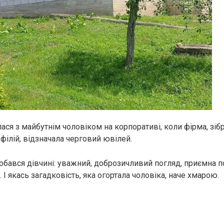
ася з майбутнім чоловіком на корпоративі, коли фірма, зі
 філій, відзначала черговий ювілей.
добався дівчині: уважний, доброзичливий погляд, приємна 
 І якась загадковість, яка огортала чоловіка, наче хмарою.