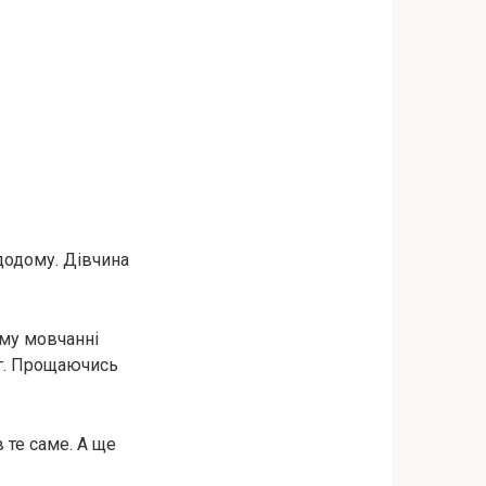
 додому. Дівчина
ому мовчанні
уг. Прощаючись
 те саме. А ще