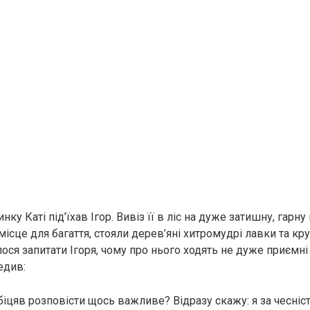
ку Каті під’їхав Ігор. Вивіз її в ліс на дуже затишну, гарну
ісце для багаття, стояли дерев’яні хитромудрі лавки та кру
лося запитати Ігоря, чому про нього ходять не дуже приємні 
едив:
біцяв розповісти щось важливе? Відразу скажу: я за чесніст