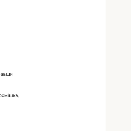
бравши
посмішка,