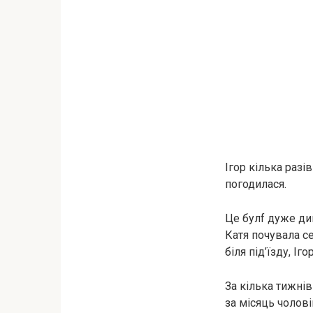
Ігор кілька разі
погодилася.
Це булf дуже ди
Катя почувала с
біля під’їзду, І
За кілька тижнів
за місяць чолові