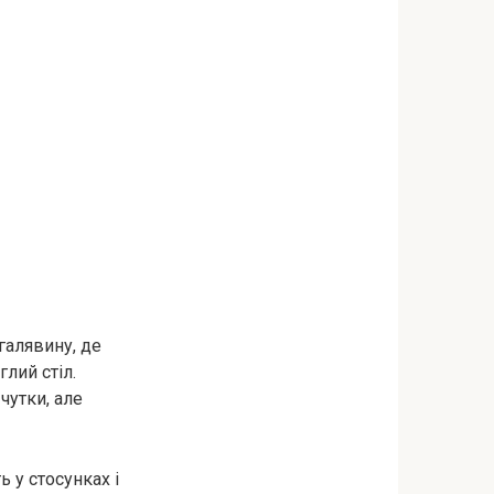
 галявину, де
глий стіл.
чутки, але
ь у стосунках і