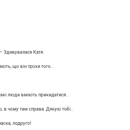
 – Здивувалася Катя.
ають, що він трохи того…
такі люди вміють прикидатися…
ую, в чому там справа. Дякую тобі…
аска, подруго!