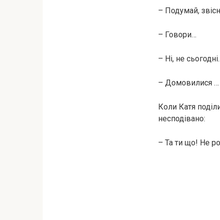
– Подумай, звісн
– Говори…
– Ні, не сьогодн
– Домовилися …
Коли Катя поділи
несподівано:
– Та ти що! Не р