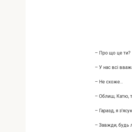
– Про що це ти?
– У нас всі вваж
– Не схоже…
– Облиш, Катю, 
– Гаразд, я з’яс
– Завжди, будь л