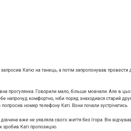
в запросив Катю на танець, а потім запропонував провести
вна прогулянка. Говорили мало, більше мовчали. Але в ць
ебе напрочуд комфортно, ніби поряд знаходився старий др
гор попросив номер телефону Каті. Вони почали зустрічатись.
 дівчина вже не уявляла свого життя без Ігора. Він відчував
к зробив Каті пропозицію.