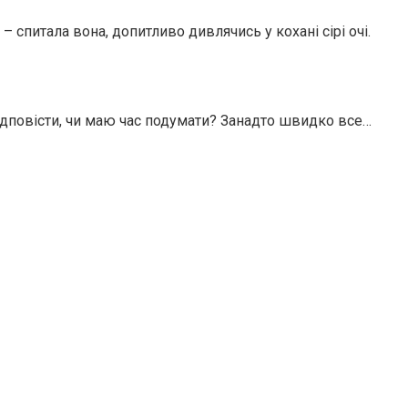
– спитала вона, допитливо дивлячись у кохані сірі очі.
ідповісти, чи маю час подумати? Занадто швидко все…