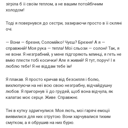
зігріла б її своїм теплом, а не вашим потойбічним
холодом!
Тоді я повернувся до сестри, зазираючи просто в її скляні
очі.
— Вони — брехня, Соломійко! Чуєш? Брехня! А я —
справжній! Моя рука — тепла! Мої сльози — солоні! Так, я
не вони. Я незграбний, у мене підгоряють млинці, я геть не
вмію плести тобі косички! Але я живий! Я тут, поруч! І я
люблю тебе! Я не віддам тебе їм!
Я плакав. Я просто кричав від безсилля і болю,
вихлюпуючи на неї всю свою незграбну, відчайдушну
любов. Я пригорнув її до грудей, щоб вона відчула, як
калатає моє серце. Живе. Справжнє.
Тіні в кутку здригнулися. Моя лють, мої гарячі емоції
виявилися для них отрутою. Вони харчувалися тихим
смутком, а я обрушив на них бурю.