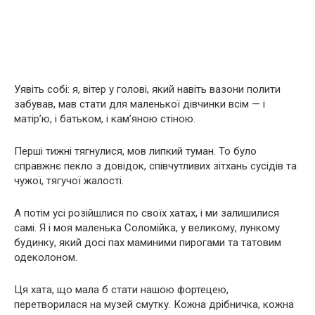
Уявіть собі: я, вітер у голові, який навіть вазони полити
забував, мав стати для маленької дівчинки всім — і
матір’ю, і батьком, і кам’яною стіною.
Перші тижні тягнулися, мов липкий туман. То було
справжнє пекло з довідок, співчутливих зітхань сусідів та
чужої, тягучої жалості.
А потім усі розійшлися по своїх хатах, і ми залишилися
самі. Я і моя маленька Соломійка, у великому, лункому
будинку, який досі пах маминими пирогами та татовим
одеколоном.
Ця хата, що мала б стати нашою фортецею,
перетворилася на музей смутку. Кожна дрібничка, кожна