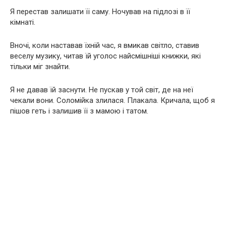
Я перестав залишати її саму. Ночував на підлозі в її
кімнаті.
Вночі, коли наставав їхній час, я вмикав світло, ставив
веселу музику, читав їй уголос найсмішніші книжки, які
тільки міг знайти.
Я не давав їй заснути. Не пускав у той світ, де на неї
чекали вони. Соломійка злилася. Плакала. Кричала, щоб я
пішов геть і залишив її з мамою і татом.