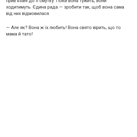
прив’язані до її смутку. Поки вона тужить, вони
ходитимуть. Єдина рада — зробити так, щоб вона сама
від них відмовилася.
— Але як? Вона ж їх любить! Вона свято вірить, що то
мама й тато!