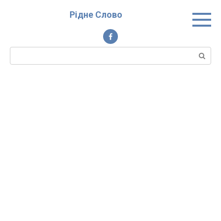
Перейти
Рідне Слово
до
вмісту
Пошук: