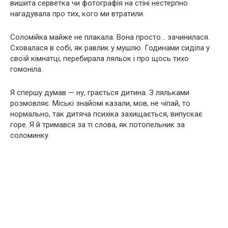
вишита серветка чи фотографія на стіні нестерпно
нагадувала про тих, кого ми втратили.
Соломійка майже не плакала. Вона просто… зачинилася.
Сховалася в собі, як равлик у мушлю. Годинами сиділа у
своїй кімнатці, перебирала ляльок і про щось тихо
гомоніла.
Я спершу думав — ну, грається дитина. З ляльками
розмовляє. Міські знайомі казали, мов, не чіпай, то
нормально, так дитяча психіка захищається, випускає
горе. Я й тримався за ті слова, як потопельник за
соломинку.