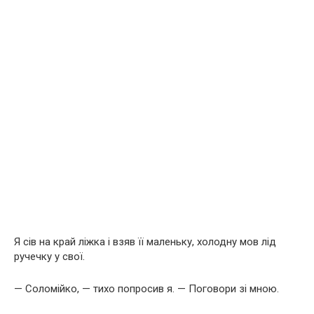
Я сів на край ліжка і взяв її маленьку, холодну мов лід
ручечку у свої.
— Соломійко, — тихо попросив я. — Поговори зі мною.