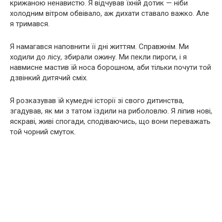
крижаною ненавистю. Я відчував їхній дотик — ніби
холодним вітром обвівало, аж дихати ставало важко. Але
я тримався.
Я намагався наповнити її дні життям. Справжнім. Ми
ходили до лісу, збирали ожину. Ми пекли пироги, і я
навмисне мастив їй носа борошном, аби тільки почути той
дзвінкий дитячий сміх.
Я розказував їй кумедні історії зі свого дитинства,
згадував, як ми з татом їздили на риболовлю. Я ліпив нові,
яскраві, живі спогади, сподіваючись, що вони переважать
той чорний смуток.