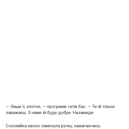
— Лиши її, хлопче, — прогримів татів бас. — Ти їй тільки
заважаєш. З нами їй буде добре. Назавжди.
Соломійка кволо смикнула ручку, намагаючись