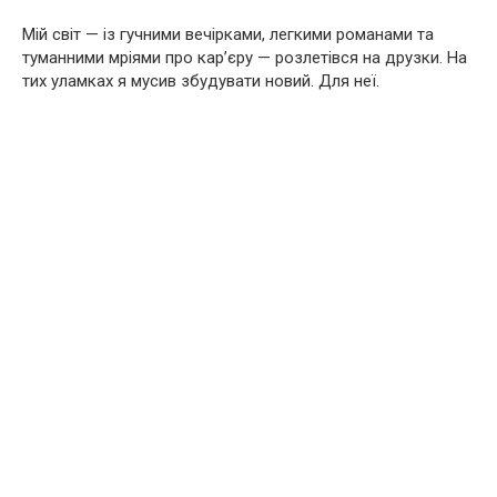
Мій світ — із гучними вечірками, легкими романами та
туманними мріями про кар’єру — розлетівся на друзки. На
тих уламках я мусив збудувати новий. Для неї.