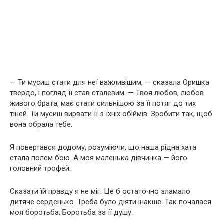
— Ти мусиш стати для неї важливішим, — сказала Оришка
твердо, і погляд її став сталевим. — Твоя любов, любов
живого брата, має стати сильнішою за її потяг до тих
тіней. Ти мусиш вирвати її з їхніх обіймів. Зробити так, щоб
вона обрала тебе.
Я повертався додому, розуміючи, що наша рідна хата
стала полем бою. А моя маленька дівчинка — його
головний трофей.
Сказати їй правду я не міг. Це б остаточно зламало
дитяче серденько. Треба було діяти інакше. Так почалася
моя боротьба. Боротьба за її душу.