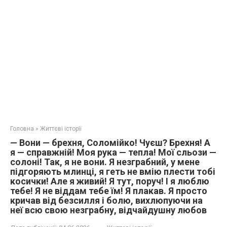
Головна
»
Життєві історії
— Вони — брехня, Соломійко! Чуєш? Брехня! А
я — справжній! Моя рука — тепла! Мої сльози —
солоні! Так, я не вони. Я незграбний, у мене
підгоряють млинці, я геть не вмію плести тобі
косички! Але я живий! Я тут, поруч! І я люблю
тебе! Я не віддам тебе їм! Я плакав. Я просто
кричав від безсилля і болю, вихлюпуючи на
неї всю свою незграбну, відчайдушну любов