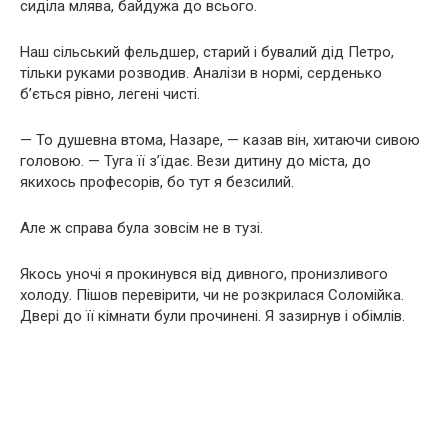
сиділа млява, байдужа до всього.
Наш сільський фельдшер, старий і бувалий дід Петро,
тільки руками розводив. Аналізи в нормі, серденько
б’ється рівно, легені чисті.
— То душевна втома, Назаре, — казав він, хитаючи сивою
головою. — Туга її з’їдає. Вези дитину до міста, до
якихось професорів, бо тут я безсилий.
Але ж справа була зовсім не в тузі.
Якось уночі я прокинувся від дивного, пронизливого
холоду. Пішов перевірити, чи не розкрилася Соломійка.
Двері до її кімнати були прочинені. Я зазирнув і обімлів.