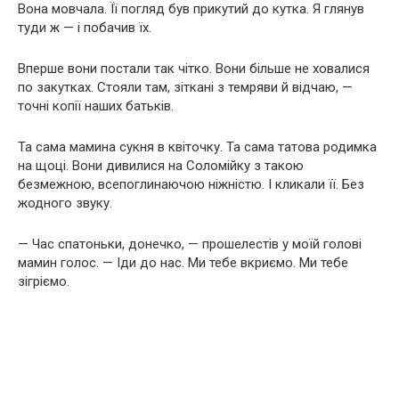
Вона мовчала. Її погляд був прикутий до кутка. Я глянув
туди ж — і побачив їх.
Вперше вони постали так чітко. Вони більше не ховалися
по закутках. Стояли там, зіткані з темряви й відчаю, —
точні копії наших батьків.
Та сама мамина сукня в квіточку. Та сама татова родимка
на щоці. Вони дивилися на Соломійку з такою
безмежною, всепоглинаючою ніжністю. І кликали її. Без
жодного звуку.
— Час спатоньки, донечко, — прошелестів у моїй голові
мамин голос. — Іди до нас. Ми тебе вкриємо. Ми тебе
зігріємо.