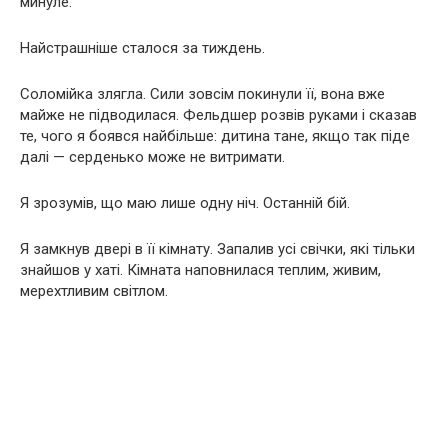
минуле.
Найстрашніше сталося за тиждень.
Соломійка злягла. Сили зовсім покинули її, вона вже
майже не підводилася. Фельдшер розвів руками і сказав
те, чого я боявся найбільше: дитина тане, якщо так піде
далі — серденько може не витримати.
Я зрозумів, що маю лише одну ніч. Останній бій.
Я замкнув двері в її кімнату. Запалив усі свічки, які тільки
знайшов у хаті. Кімната наповнилася теплим, живим,
мерехтливим світлом.