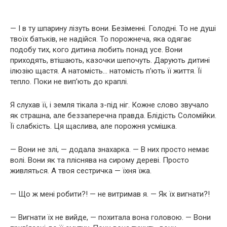
— І в ту шпарину лізуть вони. Безіменні. Голодні. То не душі
твоїх батьків, не надійся. То порожнеча, яка одягає
подобу тих, кого дитина любить понад усе. Вони
приходять, втішають, казочки шепочуть. Дарують дитині
ілюзію щастя. А натомість… натомість п’ють її життя. Її
тепло. Поки не вип’ють до краплі.
Я слухав її, і земля тікала з-під ніг. Кожне слово звучало
як страшна, але беззаперечна правда. Блідість Соломійки.
Її слабкість. Ця щаслива, але порожня усмішка.
— Вони не злі, — додала знахарка. — В них просто немає
волі. Вони як та пліснява на сирому дереві. Просто
живляться. А твоя сестричка — їхня їжа.
— Що ж мені робити?! — не витримав я. — Як їх вигнати?!
— Вигнати їх не вийде, — похитала вона головою. — Вони