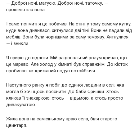
— Доброї ночі, матусю. Доброї ночі, таточку, —
прошепотіла вона.
І саме тієї миті я це побачив. На стіні, у тому самому кутку,
куди вона дивилася, хитнулися дві тіні. Вони не падали від
меблів. Вони були чорнішими за саму темряву. Хитнулися
— і зникли.
Я приріс до підлоги. Мій раціональний розум кричав, що
це марево. Але холод у кімнаті був справжнім. До кісток
пробивав, як крижаний подув потойбіччя.
Наступного ранку я побіг до єдиної людини в селі, яка
могла б хоч щось пояснити. До баби Оришки. Хтось
кликав її знахаркою, хтось — відьмою, а хтось просто
дивакуватою.
Жила вона на самісінькому краю села, біля старого
цвинтаря.