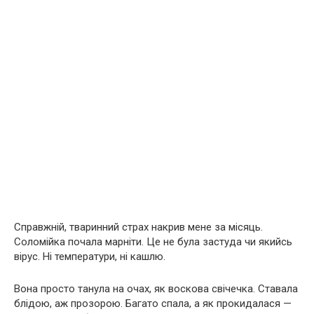
Справжній, тваринний страх накрив мене за місяць.
Соломійка почала марніти. Це не була застуда чи якийсь
вірус. Ні температури, ні кашлю.
Вона просто танула на очах, як воскова свічечка. Ставала
блідою, аж прозорою. Багато спала, а як прокидалася —