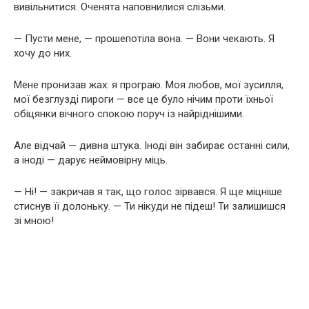
вивільнитися. Оченята наповнилися слізьми.
— Пусти мене, — прошепотіла вона. — Вони чекають. Я
хочу до них.
Мене пронизав жах: я програю. Моя любов, мої зусилля,
мої безглузді пироги — все це було нічим проти їхньої
обіцянки вічного спокою поруч із найріднішими.
Але відчай — дивна штука. Іноді він забирає останні сили,
а іноді — дарує неймовірну міць.
— Ні! — закричав я так, що голос зірвався. Я ще міцніше
стиснув її долоньку. — Ти нікуди не підеш! Ти залишишся
зі мною!