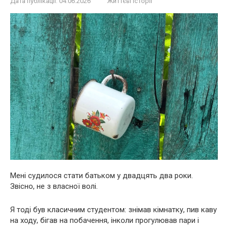
Дата публікації:
04.06.2026
Життєві історії
Мені судилося стати батьком у двадцять два роки.
Звісно, не з власної волі.
Я тоді був класичним студентом: знімав кімнатку, пив каву
на ходу, бігав на побачення, інколи прогулював пари і