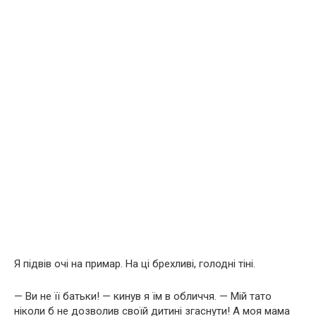
Я підвів очі на примар. На ці брехливі, голодні тіні.
— Ви не її батьки! — кинув я їм в обличчя. — Мій тато
ніколи б не дозволив своїй дитині згаснути! А моя мама