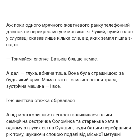
Аж поки одного мрячного жовтневого ранку телефонний
дзвінок не перекреслив усе моє життя. Чужий, сухий голос
у слухавці сказав лише кілька слів, від яких земля пішла з-
під ніг:
— Тримайся, хлопче. Батьків більше немає.
А далі — глуха, вбивча тиша. Вона була страшнішою за
будь-який крик. Мама і тато… слизька осіння траса,
зустрічна машина — і все.
Їхня життєва стежка обірвалася.
А від моєї колишньої легкості залишилася тільки
семирічна сестричка Соломійка та старенька хата в
одному з глухих сіл на Сумщині, куди батьки перебралися
рік тому, шукаючи спокою подалі від міської метушні.