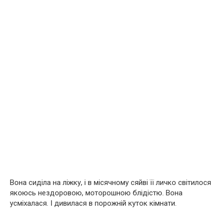
Вона сиділа на ліжку, і в місячному сяйві її личко світилося
якоюсь нездоровою, моторошною блідістю. Вона
усміхалася. І дивилася в порожній куток кімнати.