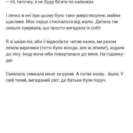
— Ні, таточку, я не буду бігати по калюжах.
І личко в неї при цьому було таке умиротворене, майже
щасливе. Моє серце стискалося від жалю. Дитина так
сильно сумувала, що просто вигадала їх собі!
Я зі шкіри ліз, аби її відволікти: читав казки, ми разом
ліпили вареники (тісто було всюди, але ж ліпили!), ходили
до лісу. Іноді вона ніби поверталася до мене. На годинку-
дві.
Сміялася, смикала мене за рукав. А потім знову… йшла. У
свій тихий, вигаданий світ, де батьки були поруч.