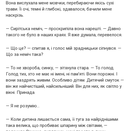
Вона вислухала мене мовчки, перебираючи якісь сухі
трави. Її очі, темні й глибокі, здавалося, бачили мене
наскрізь.
— Сирітська неміч, — проскрипіла вона нарешті. — Давно
такого не було в наших краях. Я вже думала, перевелося.
— Що це? — спитав я, і голос мій зрадницьки сіпнувся. —
Що за неміч така?
— То не хвороба, синку, — зітхнула стара. — То голод.
Голод тих, хто не має ні імені, ні пам’яті. Вони порожні. І
вони заздрять живим. Особливо дітям. Дитячий смуток —
він же найчистіший, найсильніший. Він для них, як світло у
вікні. Принада.
— Я не розумію…
— Коли дитина лишається сама, її туга за найріднішими
така велика, що пробиває шпарину між світами, —