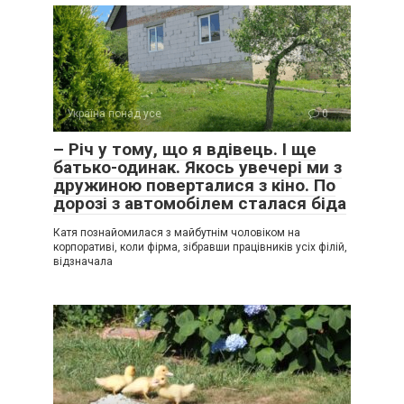
Україна понад усе
0
– Річ у тому, що я вдівець. І ще
батько-одинак. Якось увечері ми з
дружиною поверталися з кіно. По
дорозі з автомобілем сталася біда
Катя познайомилася з майбутнім чоловіком на
корпоративі, коли фірма, зібравши працівників усіх філій,
відзначала