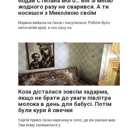
бодай Степана мого… Він зі мною
жодного разу не сварився. А ти
носишся з Миколкою своїм
Марина вийшла на ґанок і насупилася. Роботи було
непочатий край, а ось часу на
Україна понад усе
0
Коза дісталася зовсім задарма,
якщо не брати до уваги півлітра
молока в день для бабусі. Потім
були кури й овечки
Сергій привіз свою наречену в село, де він раніше жив.
Там йому залишилася у