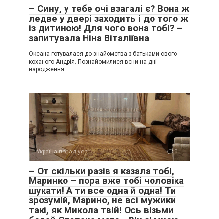
– Сину, у тебе очі взагалі є? Вона ж
ледве у двері заходить і до того ж
із дитиною! Для чого вона тобі? –
запитувала Ніна Віталіївна
Оксана готувалася до знайомства з батьками свого
коханого Андрія. Познайомилися вони на дні
народження
Україна понад усе
0
– От скільки разів я казала тобі,
Маринко – пора вже тобі чоловіка
шукати! А ти все одна й одна! Ти
зрозумій, Марино, не всі мужики
такі, як Микола твій! Ось візьми