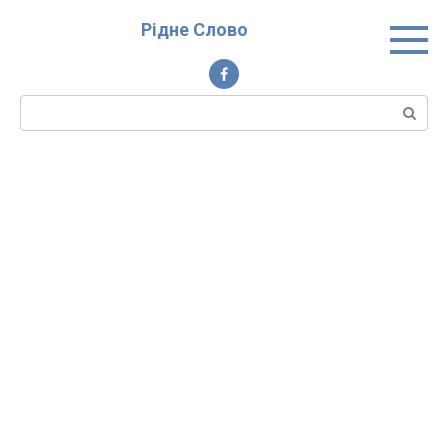
Перейти
Рідне Слово
до
вмісту
Пошук: