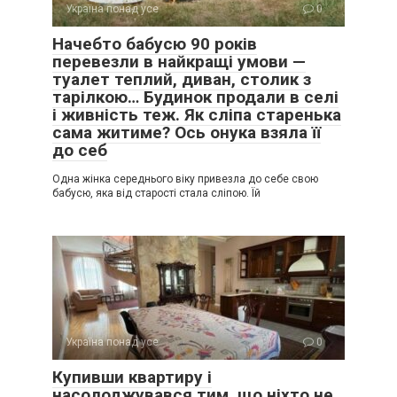
Україна понад усе
0
Начебто бабусю 90 років
перевезли в найкращі умови —
туалет теплий, диван, столик з
тарілкою… Будинок продали в селі
і живність теж. Як сліпа старенька
сама житиме? Ось онука взяла її
до себ
Одна жінка середнього віку привезла до себе свою
бабусю, яка від старості стала сліпою. Їй
Україна понад усе
0
Купивши квартиру і
насолоджувався тим, що ніхто не