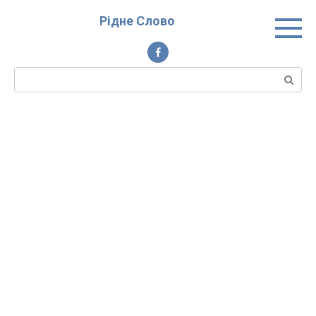
Перейти
Рідне Слово
до
вмісту
Пошук: