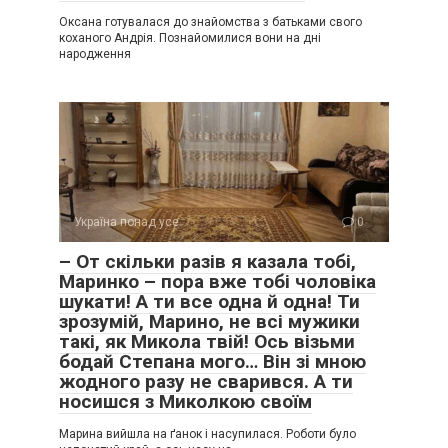
Оксана готувалася до знайомства з батьками свого
коханого Андрія. Познайомилися вони на дні
народження
Україна понад усе
0
– От скільки разів я казала тобі,
Маринко – пора вже тобі чоловіка
шукати! А ти все одна й одна! Ти
зрозумій, Марино, не всі мужики
такі, як Микола твій! Ось візьми
бодай Степана мого… Він зі мною
жодного разу не сварився. А ти
носишся з Миколкою своїм
Марина вийшла на ґанок і насупилася. Роботи було