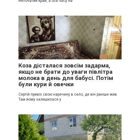
непочатий край, а ось часу на
Україна понад усе
0
Коза дісталася зовсім задарма,
якщо не брати до уваги півлітра
молока в день для бабусі. Потім
були кури й овечки
Сергій привіз свою наречену в село, де він раніше жив.
Там йому залишилася у