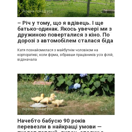
Україна понад усе
0
– Річ у тому, що я вдівець. І ще
батько-одинак. Якось увечері ми з
дружиною поверталися з кіно. По
дорозі з автомобілем сталася біда
Катя познайомилася з майбутнім чоловіком на
корпоративі, коли фірма, зібравши працівників усіх філій,
відзначала
Україна понад усе
0
Начебто бабусю 90 років
перевезли в найкращі умови —