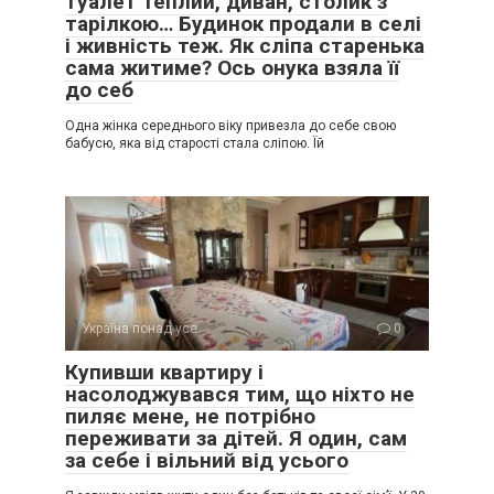
туалет теплий, диван, столик з
тарілкою… Будинок продали в селі
і живність теж. Як сліпа старенька
сама житиме? Ось онука взяла її
до себ
Одна жінка середнього віку привезла до себе свою
бабусю, яка від старості стала сліпою. Їй
Україна понад усе
0
Купивши квартиру і
насолоджувався тим, що ніхто не
пиляє мене, не потрібно
переживати за дітей. Я один, сам
за себе і вільний від усього