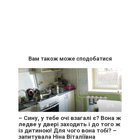
Вам також може сподобатися
Україна понад усе
0
– Сину, у тебе очі взагалі є? Вона ж
ледве у двері заходить і до того ж
із дитиною! Для чого вона тобі? –
запитувала Ніна Віталіївна