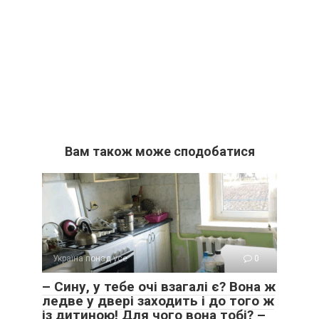
Вам також може сподобатися
Україна понад усе
0
– Сину, у тебе очі взагалі є? Вона ж
ледве у двері заходить і до того ж
із дитиною! Для чого вона тобі? –