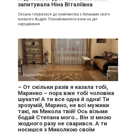
запитувала Ніна Віталіївна
Оксана готувалася до знайомства з батьками свого
коханого Андрія. Познайомилися вони на дні
народження
Україна понад усе
0
– От скільки разів я казала тобі,
Маринко – пора вже тобі чоловіка
шукати! А ти все одна й одна! Ти
зрозумій, Марино, не всі мужики
такі, як Микола твій! Ось візьми
бодай Степана мого… Він зі мною
жодного разу не сварився. А ти
носишся з Миколкою своїм