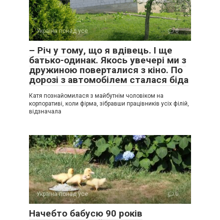
Україна понад усе
0
– Річ у тому, що я вдівець. І ще
батько-одинак. Якось увечері ми з
дружиною поверталися з кіно. По
дорозі з автомобілем сталася біда
Катя познайомилася з майбутнім чоловіком на
корпоративі, коли фірма, зібравши працівників усіх філій,
відзначала
Україна понад усе
0
Начебто бабусю 90 років