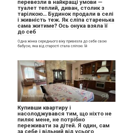
перевезли в найкращі умови —
туалет теплий, диван, столик з
тарілкою… Будинок продали в селі
і живність теж. Як сліпа старенька
сама житиме? Ось онука взяла її
до себ
Одна жінка середнього віку привезла до себе свою
бабусю, яка від старості стала сліпою. Їй
Україна понад усе
0
Купивши квартиру і
насолоджувався тим, що ніхто не
пиляє мене, не потрібно
переживати за дітей. Я один, сам
за себе і вільний від усього