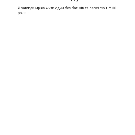
Я завжди мріяв жити один без батьків та своєї сім’ї. У 30
років я