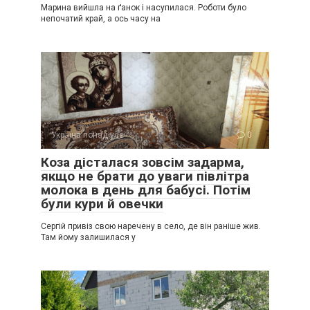
Марина вийшла на ґанок і насупилася. Роботи було
непочатий край, а ось часу на
Україна понад усе
0
Коза дісталася зовсім задарма,
якщо не брати до уваги півлітра
молока в день для бабусі. Потім
були кури й овечки
Сергій привіз свою наречену в село, де він раніше жив.
Там йому залишилася у