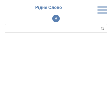
Перейти
Рідне Слово
до
вмісту
Пошук: