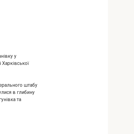
нівку у
 Харківської
нерального штабу
улися в глибину
унівка та