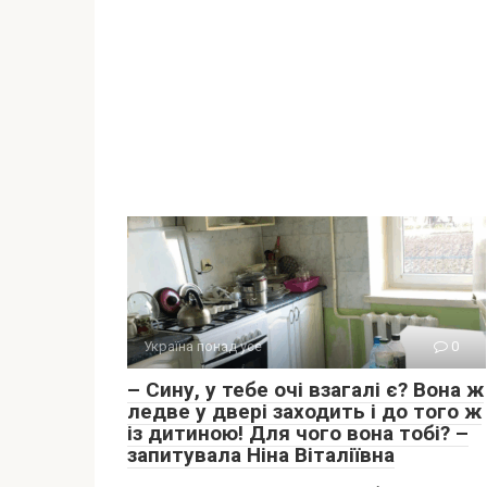
Україна понад усе
0
– Сину, у тебе очі взагалі є? Вона ж
ледве у двері заходить і до того ж
із дитиною! Для чого вона тобі? –
запитувала Ніна Віталіївна