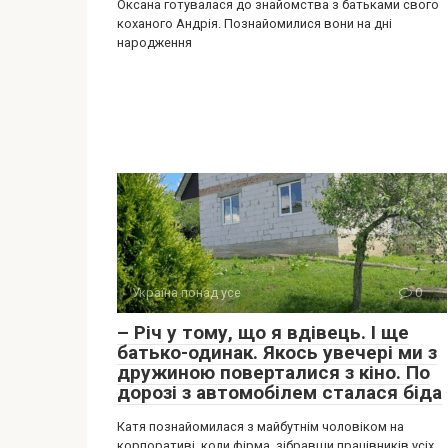
Оксана готувалася до знайомства з батьками свого
коханого Андрія. Познайомилися вони на дні
народження
Україна понад усе
0
– Річ у тому, що я вдівець. І ще
батько-одинак. Якось увечері ми з
дружиною поверталися з кіно. По
дорозі з автомобілем сталася біда
Катя познайомилася з майбутнім чоловіком на
корпоративі, коли фірма, зібравши працівників усіх