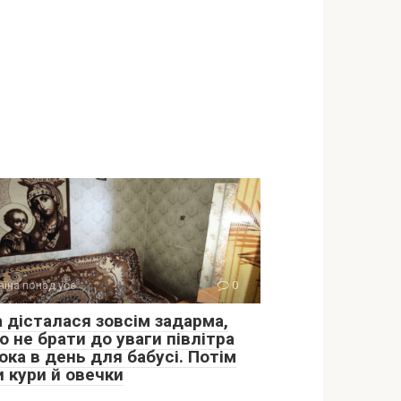
аїна понад усе
0
а дісталася зовсім задарма,
 не брати до уваги півлітра
ока в день для бабусі. Потім
и кури й овечки