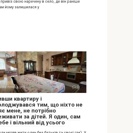
 привіз свою наречену в село, де він раніше
Там йому залишилася у
аїна понад усе
0
ивши квартиру і
олоджувався тим, що ніхто не
яє мене, не потрібно
живати за дітей. Я один, сам
ебе і вільний від усього
ди мріяв жити один без батьків та своєї сім’ї. У