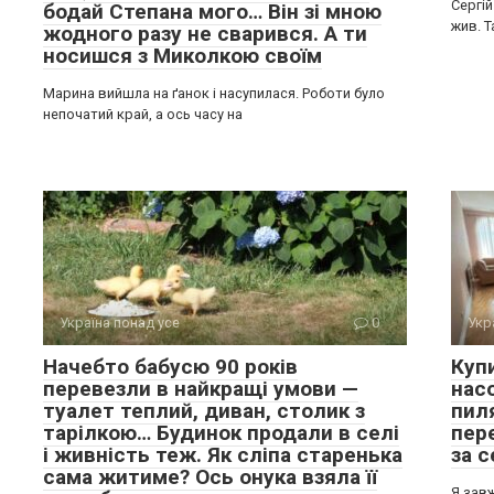
Сергій
бодай Степана мого… Він зі мною
жив. 
жодного разу не сварився. А ти
носишся з Миколкою своїм
Марина вийшла на ґанок і насупилася. Роботи було
непочатий край, а ось часу на
Україна понад усе
0
Укр
Начебто бабусю 90 років
Куп
перевезли в найкращі умови —
нас
туалет теплий, диван, столик з
пил
тарілкою… Будинок продали в селі
пере
і живність теж. Як сліпа старенька
за с
сама житиме? Ось онука взяла її
Я завж