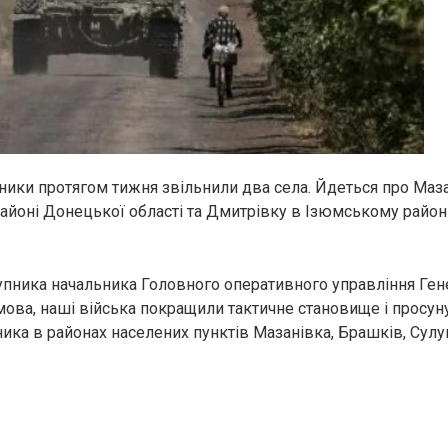
сники протягом тижня звільнили два села. Йдеться про Маза
айоні Донецької області та Дмитрівку в Ізюмському районі
упника начальника Головного оперативного управління Ге
мова, наші війська покращили тактичне становище і просун
ика в районах населених пунктів Мазанівка, Брашків, Сулуг