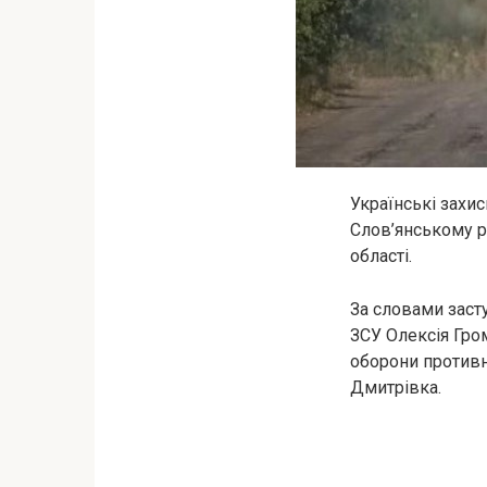
Українські захи
Слов’янському р
області.
За словами заст
ЗСУ Олексія Гро
оборони противн
Дмитрівка.