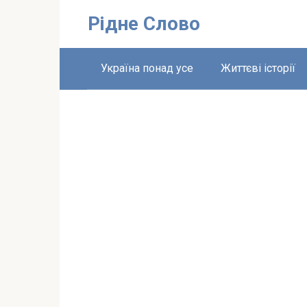
Перейти
Рідне Слово
до
вмісту
Україна понад усе
Життєві історії