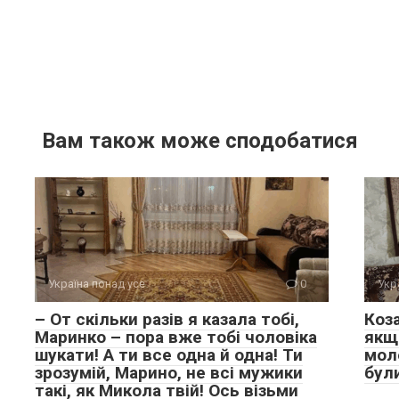
Вам також може сподобатися
Україна понад усе
0
Укр
– От скільки разів я казала тобі,
Коз
Маринко – пора вже тобі чоловіка
якщо
шукати! А ти все одна й одна! Ти
мол
зрозумій, Марино, не всі мужики
бул
такі, як Микола твій! Ось візьми