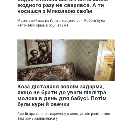
жодного разу не сварився. А ти
носишся з Миколкою своїм
Марина вийшла на ґанок і насупилася. Роботи було
непочатий край, а ось часу на
Україна понад усе
0
Коза дісталася зовсім задарма,
якщо не брати до уваги півлітра
молока в день для бабусі. Потім
були кури й овечки
Сергій привіз свою наречену в село, де він раніше жив.
Там йому залишилася у