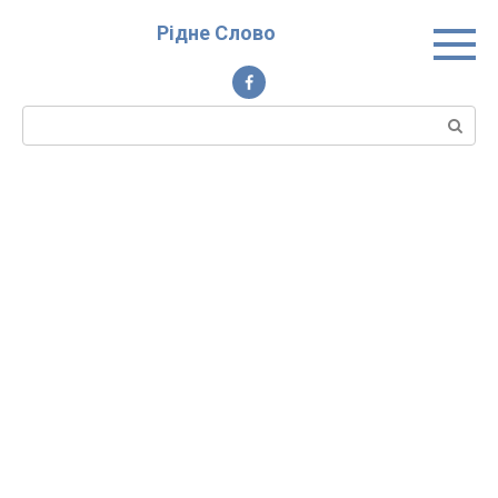
Перейти
Рідне Слово
до
вмісту
Пошук: