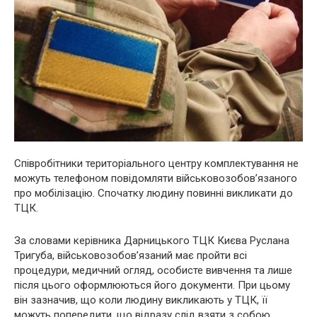
Співробітники територіального центру комплектування не
можуть телефоном повідомляти військовозобов’язаного
про мобілізацію. Спочатку людину повинні викликати до
ТЦК.
За словами керівника Дарницького ТЦК Києва Руслана
Тригуба, військовозобов’язаний має пройти всі
процедури, медичний огляд, особисте вивчення та лише
після цього оформлюються його документи. При цьому
він зазначив, що коли людину викликають у ТЦК, її
можуть попередити, що відразу слід взяти з собою