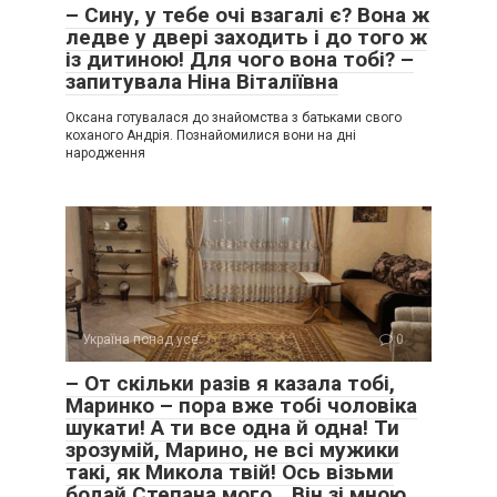
– Сину, у тебе очі взагалі є? Вона ж
ледве у двері заходить і до того ж
із дитиною! Для чого вона тобі? –
запитувала Ніна Віталіївна
Оксана готувалася до знайомства з батьками свого
коханого Андрія. Познайомилися вони на дні
народження
Україна понад усе
0
– От скільки разів я казала тобі,
Маринко – пора вже тобі чоловіка
шукати! А ти все одна й одна! Ти
зрозумій, Марино, не всі мужики
такі, як Микола твій! Ось візьми
бодай Степана мого… Він зі мною