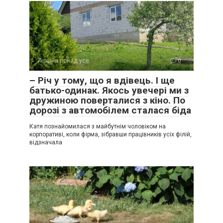
Україна понад усе
0
– Річ у тому, що я вдівець. І ще
батько-одинак. Якось увечері ми з
дружиною поверталися з кіно. По
дорозі з автомобілем сталася біда
Катя познайомилася з майбутнім чоловіком на
корпоративі, коли фірма, зібравши працівників усіх філій,
відзначала