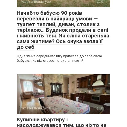
Україна понад усе
0
Начебто бабусю 90 років
перевезли в найкращі умови —
туалет теплий, диван, столик з
тарілкою… Будинок продали в селі
і живність теж. Як сліпа старенька
сама житиме? Ось онука взяла її
до себ
Одна жінка середнього віку привезла до себе свою
бабусю, яка від старості стала сліпою. Їй
Україна понад усе
0
Купивши квартиру і
насолоджувався тим, що ніхто не