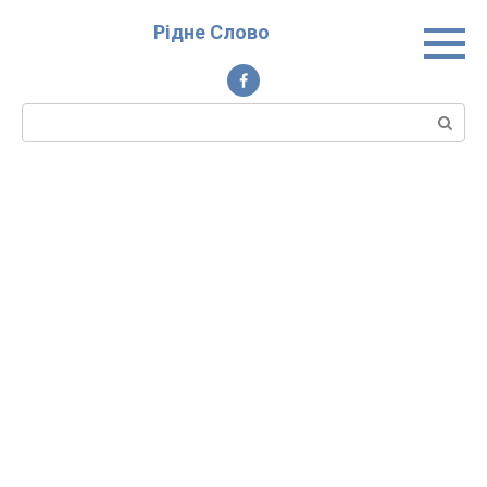
Перейти
Рідне Слово
до
вмісту
Пошук: