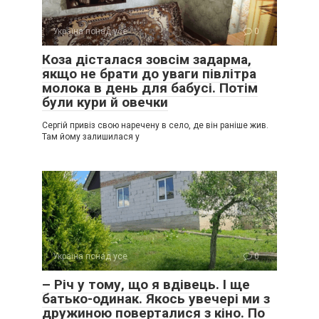
Україна понад усе
0
Коза дісталася зовсім задарма,
якщо не брати до уваги півлітра
молока в день для бабусі. Потім
були кури й овечки
Сергій привіз свою наречену в село, де він раніше жив.
Там йому залишилася у
Україна понад усе
0
– Річ у тому, що я вдівець. І ще
батько-одинак. Якось увечері ми з
дружиною поверталися з кіно. По