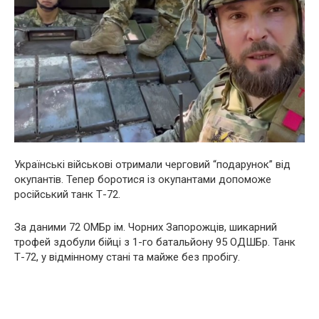
Українські військові отримали черговий “подарунок” від
окупантів. Тепер боротися із окупантами допоможе
російський танк Т-72.
За даними 72 ОМБр ім. Чорних Запорожців, шикарний
трофей здобули бійці з 1-го батальйону 95 ОДШБр. Танк
Т-72, у відмінному стані та майже без пробігу.