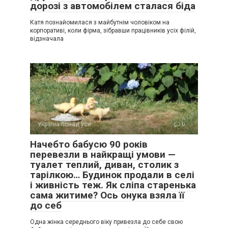
дорозі з автомобілем сталася біда
Катя познайомилася з майбутнім чоловіком на
корпоративі, коли фірма, зібравши працівників усіх філій,
відзначала
Україна понад усе
0
Начебто бабусю 90 років
перевезли в найкращі умови —
туалет теплий, диван, столик з
тарілкою… Будинок продали в селі
і живність теж. Як сліпа старенька
сама житиме? Ось онука взяла її
до себ
Одна жінка середнього віку привезла до себе свою