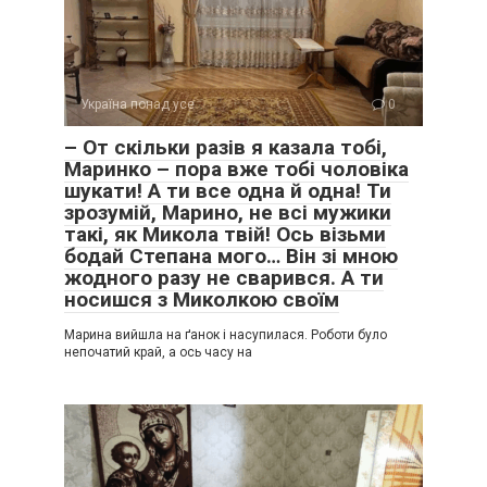
Україна понад усе
0
– От скільки разів я казала тобі,
Маринко – пора вже тобі чоловіка
шукати! А ти все одна й одна! Ти
зрозумій, Марино, не всі мужики
такі, як Микола твій! Ось візьми
бодай Степана мого… Він зі мною
жодного разу не сварився. А ти
носишся з Миколкою своїм
Марина вийшла на ґанок і насупилася. Роботи було
непочатий край, а ось часу на