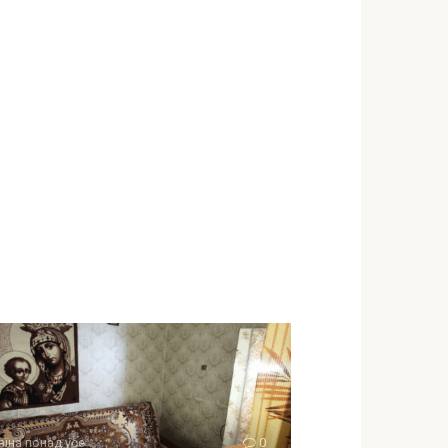
аїна понад усе
0