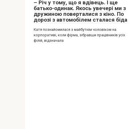
– Річ у тому, що я вдівець. І ще
батько-одинак. Якось увечері ми з
дружиною поверталися з кіно. По
дорозі з автомобілем сталася біда
Катя познайомилася з майбутнім чоловіком на
корпоративі, коли фірма, зібравши працівників усіх
філій, відзначала