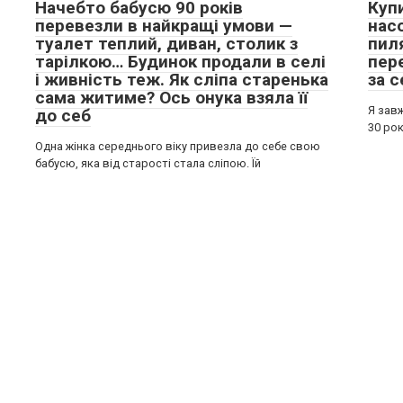
Начебто бабусю 90 років
Куп
перевезли в найкращі умови —
нас
туалет теплий, диван, столик з
пил
тарілкою… Будинок продали в селі
пере
і живність теж. Як сліпа старенька
за с
сама житиме? Ось онука взяла її
Я завж
до себ
30 рок
Одна жінка середнього віку привезла до себе свою
бабусю, яка від старості стала сліпою. Їй