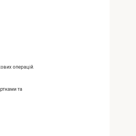
кових операцій.
артками та