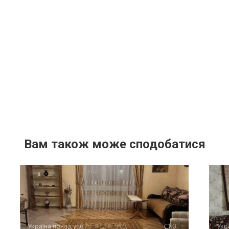
Вам також може сподобатися
Україна понад усе
0
Укр