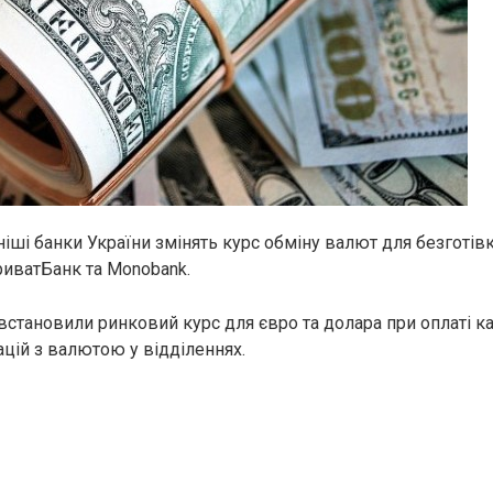
іші банки України змінять курс обміну валют для безготів
иватБанк та Monobank.
 встановили ринковий курс для євро та долара при оплаті к
ацій з валютою у відділеннях.