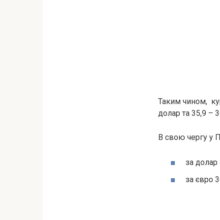
Таким чином, кур
долар та 35,9 – 3
В свою чергу у 
за долар 
за євро 3