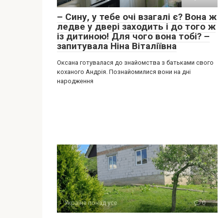
– Сину, у тебе очі взагалі є? Вона ж
ледве у двері заходить і до того ж
із дитиною! Для чого вона тобі? –
запитувала Ніна Віталіївна
Оксана готувалася до знайомства з батьками свого
коханого Андрія. Познайомилися вони на дні
народження
Україна понад усе
0