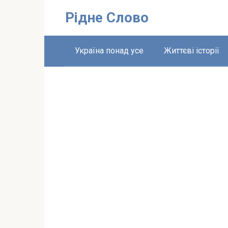
Перейти
Рідне Слово
до
вмісту
Україна понад усе
Життєві історії