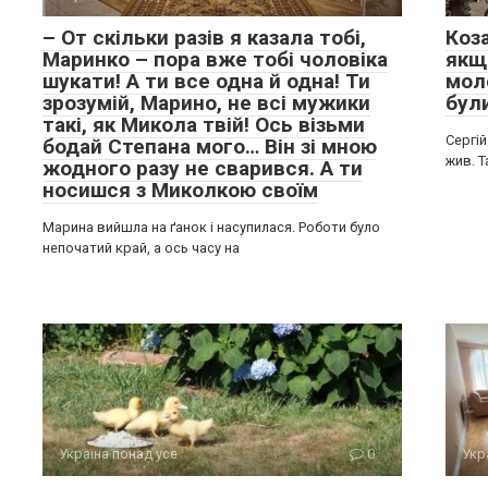
– От скільки разів я казала тобі,
Коз
Маринко – пора вже тобі чоловіка
якщо
шукати! А ти все одна й одна! Ти
мол
зрозумій, Марино, не всі мужики
бул
такі, як Микола твій! Ось візьми
Сергій
бодай Степана мого… Він зі мною
жив. 
жодного разу не сварився. А ти
носишся з Миколкою своїм
Марина вийшла на ґанок і насупилася. Роботи було
непочатий край, а ось часу на
Україна понад усе
0
Укр