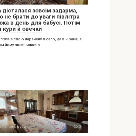
а дісталася зовсім задарма,
 не брати до уваги півлітра
ока в день для бабусі. Потім
и кури й овечки
 привіз свою наречену в село, де він раніше
Там йому залишилася у
аїна понад усе
0