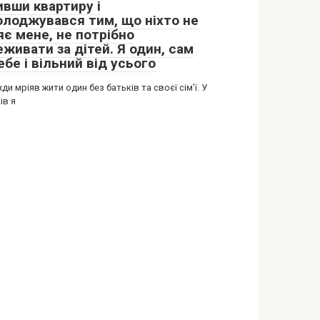
ивши квартиру і
олоджувався тим, що ніхто не
яє мене, не потрібно
живати за дітей. Я один, сам
ебе і вільний від усього
ди мріяв жити один без батьків та своєї сім’ї. У
ів я