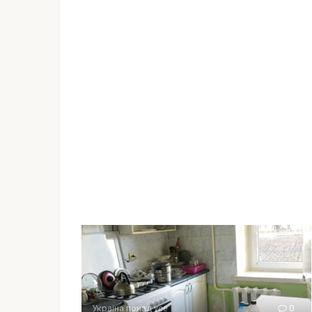
Україна понад усе
0