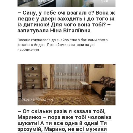
Україна понад усе
0
– Сину, у тебе очі взагалі є? Вона ж
ледве у двері заходить і до того ж
із дитиною! Для чого вона тобі? –
запитувала Ніна Віталіївна
Оксана готувалася до знайомства з батьками свого
коханого Андрія. Познайомилися вони на дні
народження
Україна понад усе
0
– От скільки разів я казала тобі,
Маринко – пора вже тобі чоловіка
шукати! А ти все одна й одна! Ти
зрозумій, Марино, не всі мужики