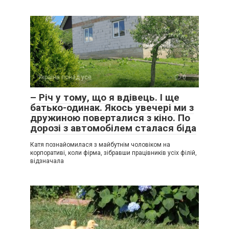
Україна понад усе
0
– Річ у тому, що я вдівець. І ще
батько-одинак. Якось увечері ми з
дружиною поверталися з кіно. По
дорозі з автомобілем сталася біда
Катя познайомилася з майбутнім чоловіком на
корпоративі, коли фірма, зібравши працівників усіх філій,
відзначала