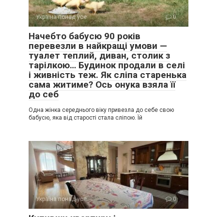
Україна понад усе
0
Начебто бабусю 90 років
перевезли в найкращі умови —
туалет теплий, диван, столик з
тарілкою… Будинок продали в селі
і живність теж. Як сліпа старенька
сама житиме? Ось онука взяла її
до себ
Одна жінка середнього віку привезла до себе свою
бабусю, яка від старості стала сліпою. Їй
Україна понад усе
0