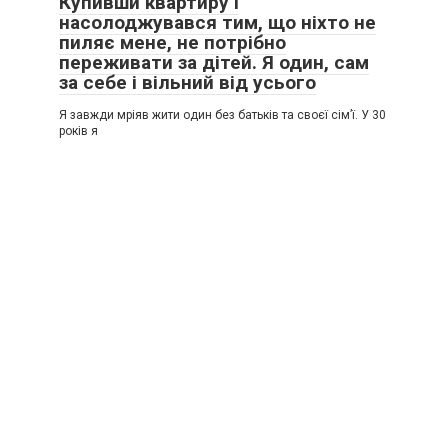
Купивши квартиру і
насолоджувався тим, що ніхто не
пиляє мене, не потрібно
переживати за дітей. Я один, сам
за себе і вільний від усього
Я завжди мріяв жити один без батьків та своєї сім’ї. У 30
років я