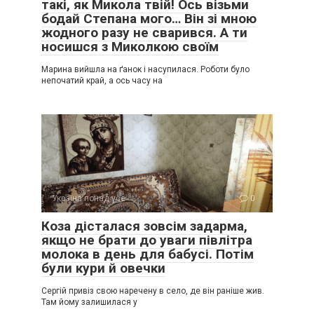
такі, як Микола твій! Ось візьми
бодай Степана мого… Він зі мною
жодного разу не сварився. А ти
носишся з Миколкою своїм
Марина вийшла на ґанок і насупилася. Роботи було
непочатий край, а ось часу на
Україна понад усе
0
Коза дісталася зовсім задарма,
якщо не брати до уваги півлітра
молока в день для бабусі. Потім
були кури й овечки
Сергій привіз свою наречену в село, де він раніше жив.
Там йому залишилася у