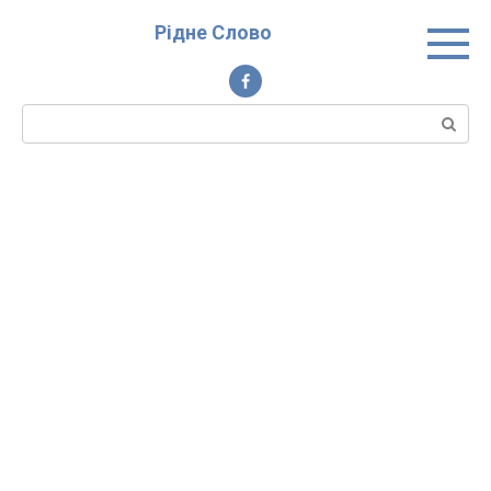
Перейти
Рідне Слово
до
вмісту
Пошук: