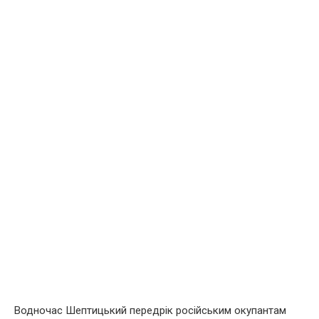
Водночас Шептицький передрік російським окупантам