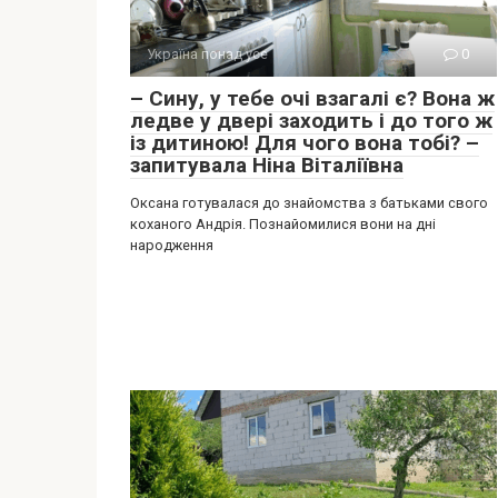
Україна понад усе
0
– Сину, у тебе очі взагалі є? Вона ж
ледве у двері заходить і до того ж
із дитиною! Для чого вона тобі? –
запитувала Ніна Віталіївна
Оксана готувалася до знайомства з батьками свого
коханого Андрія. Познайомилися вони на дні
народження