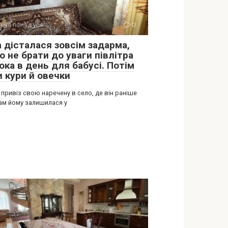
аїна понад усе
0
а дісталася зовсім задарма,
 не брати до уваги півлітра
ока в день для бабусі. Потім
и кури й овечки
 привіз свою наречену в село, де він раніше
Там йому залишилася у