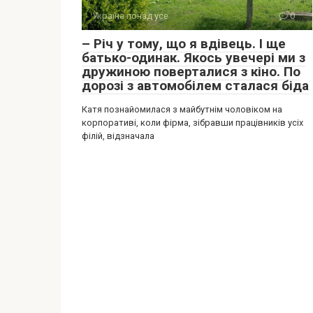
Україна понад усе
0
– Річ у тому, що я вдівець. І ще
батько-одинак. Якось увечері ми з
дружиною поверталися з кіно. По
дорозі з автомобілем сталася біда
Катя познайомилася з майбутнім чоловіком на
корпоративі, коли фірма, зібравши працівників усіх
філій, відзначала