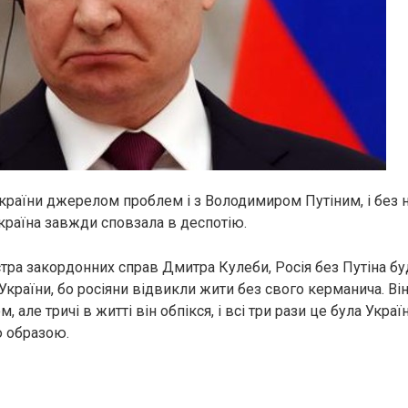
України джерелом проблем і з Володимиром Путіним, і без 
 країна завжди сповзала в деспотію.
стра закордонних справ Дмитра Кулеби, Росія без Путіна 
країни, бо росіяни відвикли жити без свого керманича. Ві
 але тричі в житті він обпікся, і всі три рази це була Украї
ю образою.