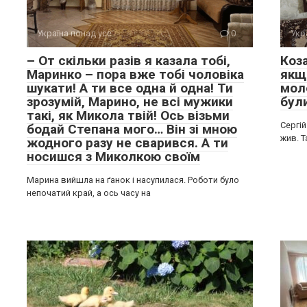
Україна понад усе
0
Укр
– От скільки разів я казала тобі,
Коз
Маринко – пора вже тобі чоловіка
якщо
шукати! А ти все одна й одна! Ти
мол
зрозумій, Марино, не всі мужики
бул
такі, як Микола твій! Ось візьми
Сергій
бодай Степана мого… Він зі мною
жив. 
жодного разу не сварився. А ти
носишся з Миколкою своїм
Марина вийшла на ґанок і насупилася. Роботи було
непочатий край, а ось часу на