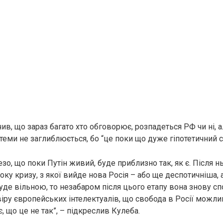
в, що зараз багато хто обговорює, розпадеться РФ чи ні, а
ці теми не заглиблюється, бо “це поки що дуже гіпотетичний с
зо, що поки Путін живий, буде приблизно так, як є. Після н
оку кризу, з якої вийде нова Росія – або ще деспотичніша, 
уде вільною, то незабаром після цього етапу вона знову сп
віру європейських інтелектуалів, що свобода в Росії можлив
, що це не так”, – підкреслив Кулеба.