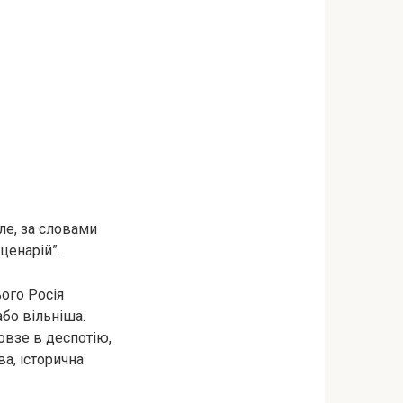
ле, за словами
ценарій”.
ього Росія
або вільніша.
овзе в деспотію,
а, історична