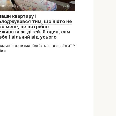
аїна понад усе
0
ивши квартиру і
олоджувався тим, що ніхто не
яє мене, не потрібно
живати за дітей. Я один, сам
ебе і вільний від усього
ди мріяв жити один без батьків та своєї сім’ї. У
ів я