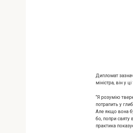
Дипломат зазначи
міністра, він у 
“Я розумію твере
потрапить у глиб
Але якщо вона б
бо, попри святу 
практика показує