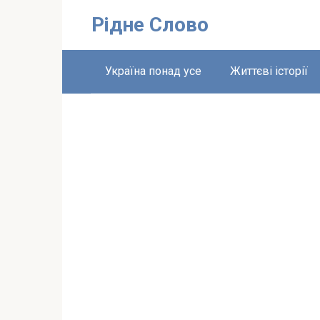
Перейти
Рідне Слово
до
вмісту
Україна понад усе
Життєві історії