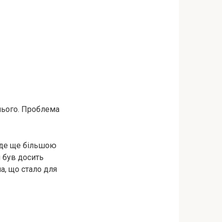
нього. Проблема
буде ще більшою
н був досить
на, що стало для