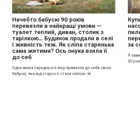
Україна понад усе
0
Укр
Начебто бабусю 90 років
Куп
перевезли в найкращі умови —
нас
туалет теплий, диван, столик з
пил
тарілкою… Будинок продали в селі
пере
і живність теж. Як сліпа старенька
за с
сама житиме? Ось онука взяла її
Я завж
до себ
30 рок
Одна жінка середнього віку привезла до себе свою
бабусю, яка від старості стала сліпою. Їй