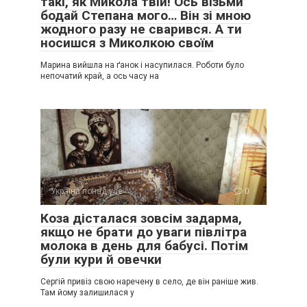
такі, як Микола твій! Ось візьми
бодай Степана мого… Він зі мною
жодного разу не сварився. А ти
носишся з Миколкою своїм
Марина вийшла на ґанок і насупилася. Роботи було
непочатий край, а ось часу на
Україна понад усе
0
Коза дісталася зовсім задарма,
якщо не брати до уваги півлітра
молока в день для бабусі. Потім
були кури й овечки
Сергій привіз свою наречену в село, де він раніше жив.
Там йому залишилася у