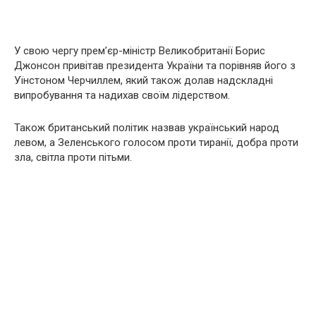
У свою чергу прем’єр-міністр Великобританії Борис
Джонсон привітав президента України та порівняв його з
Уїнстоном Черчиллем, який також долав надскладні
випробування та надихав своїм лідерством.
Також британський політик назвав український народ
левом, а Зеленського голосом проти тиранії, добра проти
зла, світла проти пітьми.