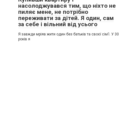
насолоджувався тим, що ніхто не
пиляє мене, не потрібно
переживати за дітей. Я один, сам
за себе і вільний від усього
Я завжди мріяв жити один без батьків та своєї сім’ї. У 30
років я