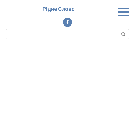
Перейти
Рідне Слово
до
вмісту
Пошук: