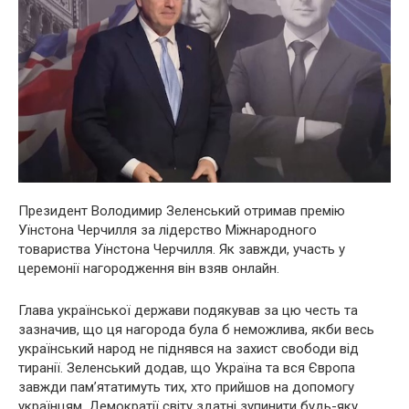
Президент Володимир Зеленський отримав премію
Уїнстона Черчилля за лідерство Міжнародного
товариства Уїнстона Черчилля. Як завжди, участь у
церемонії нагородження він взяв онлайн.
Глава української держави подякував за цю честь та
зазначив, що ця нагорода була б неможлива, якби весь
український народ не піднявся на захист свободи від
тиранії. Зеленський додав, що Україна та вся Європа
завжди пам’ятатимуть тих, хто прийшов на допомогу
українцям. Демократії світу здатні зупинити будь-яку