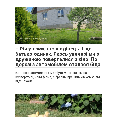
Україна понад усе
0
– Річ у тому, що я вдівець. І ще
батько-одинак. Якось увечері ми з
дружиною поверталися з кіно. По
дорозі з автомобілем сталася біда
Катя познайомилася з майбутнім чоловіком на
корпоративі, коли фірма, зібравши працівників усіх філій,
відзначала