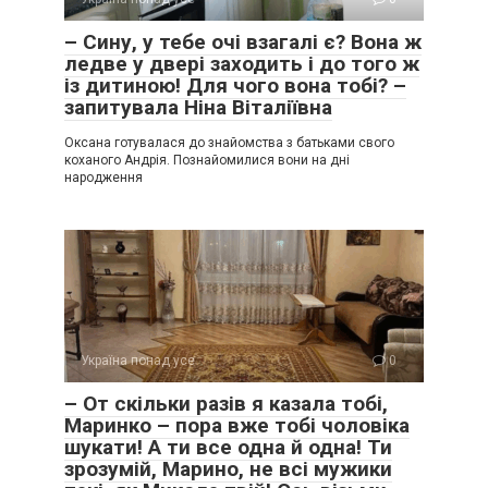
– Сину, у тебе очі взагалі є? Вона ж
ледве у двері заходить і до того ж
із дитиною! Для чого вона тобі? –
запитувала Ніна Віталіївна
Оксана готувалася до знайомства з батьками свого
коханого Андрія. Познайомилися вони на дні
народження
Україна понад усе
0
– От скільки разів я казала тобі,
Маринко – пора вже тобі чоловіка
шукати! А ти все одна й одна! Ти
зрозумій, Марино, не всі мужики