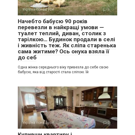
Україна понад усе
0
Начебто бабусю 90 років
перевезли в найкращі умови —
туалет теплий, диван, столик з
тарілкою… Будинок продали в селі
і живність теж. Як сліпа старенька
сама житиме? Ось онука взяла її
до себ
Одна жінка середнього віку привезла до себе свою
бабусю, яка від старості стала сліпою. Їй
Україна понад усе
0
Купивши квартиру і