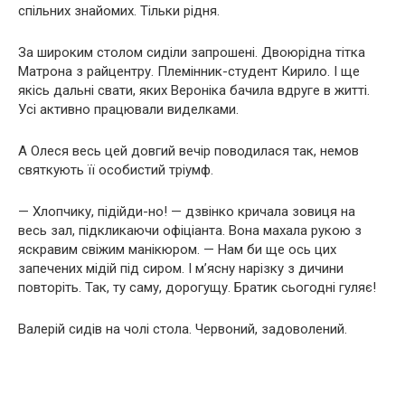
спільних знайомих. Тільки рідня.
За широким столом сиділи запрошені. Двоюрідна тітка
Матрона з райцентру. Племінник-студент Кирило. І ще
якісь дальні свати, яких Вероніка бачила вдруге в житті.
Усі активно працювали виделками.
А Олеся весь цей довгий вечір поводилася так, немов
святкують її особистий тріумф.
— Хлопчику, підійди-но! — дзвінко кричала зовиця на
весь зал, підкликаючи офіціанта. Вона махала рукою з
яскравим свіжим манікюром. — Нам би ще ось цих
запечених мідій під сиром. І м’ясну нарізку з дичини
повторіть. Так, ту саму, дорогущу. Братик сьогодні гуляє!
Валерій сидів на чолі стола. Червоний, задоволений.