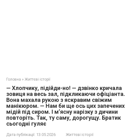
Головна
»
Життєві історії
— Хлопчику, підійди-но! — дзвінко кричала
зовиця на весь зал, підкликаючи офіціанта.
Вона махала рукою з яскравим свіжим
манікюром. — Нам би ще ось цих запечених
мідій під сиром. І м’ясну нарізку з дичини
повторіть. Так, ту саму, дорогущу. Братик
сьогодні гуляє
Дата публікації:
13.05.2026
Життєві історії