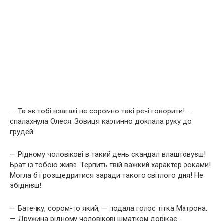
— Та як тобі взагалі не соромно такі речі говорити! —
спалахнула Олеся. Зовиця картинно доклала руку до
грудей.
— Рідному чоловікові в такий день скандал влаштовуєш!
Брат із тобою живе. Терпить твій важкий характер роками!
Могла б і розщедритися заради такого світлого дня! Не
збіднієш!
— Батечку, сором-то який, — подала голос тітка Матрона.
— Дружина рідному чоловікові шматком дорікає.