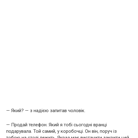
— Який? — з надією запитав чоловік.
— Продай телефон. Який я тобі сьогодні вранці
подарувала. Той самий, у коробочці. Он він, поруч із
тобою на столі лежить. Якраз має вистачити закрити цей