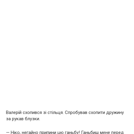
Валерій схопився зі стільця. Спробував схопити дружину
за рукав блузки.
— Ніко, негайно припини цю ганьбу! Ганьбиш мене перед