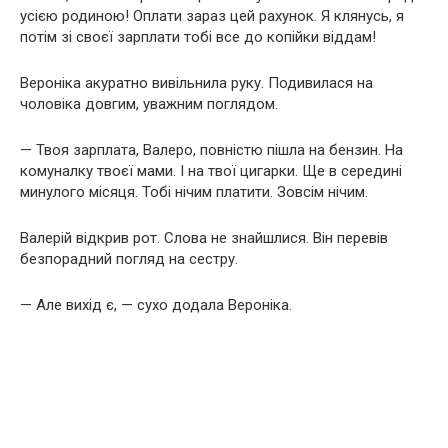
усією родиною! Оплати зараз цей рахунок. Я клянусь, я
потім зі своєї зарплати тобі все до копійки віддам!
Вероніка акуратно вивільнила руку. Подивилася на
чоловіка довгим, уважним поглядом.
— Твоя зарплата, Валеро, повністю пішла на бензин. На
комуналку твоєї мами. І на твої цигарки. Ще в середині
минулого місяця. Тобі нічим платити. Зовсім нічим.
Валерій відкрив рот. Слова не знайшлися. Він перевів
безпорадний погляд на сестру.
— Але вихід є, — сухо додала Вероніка.