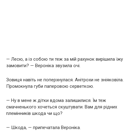
— Лесю, а із собою ти теж за мій рахунок вирішила їжу
замовити? — Вероніка звузила очі.
Зовиця навіть не поперхнулася. Анітрохи не зніяковіла.
Промокнула губи паперовою серветкою.
— Ну в мене ж дітки вдома залишилися. Їм теж
смачненького хочеться скуштувати. Вам для рідних
племінників шкода чи що?
— Шкода, — припечатала Вероніка.