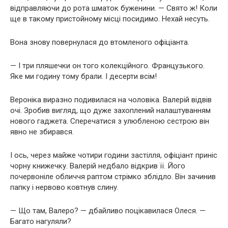
відправляючи до рота шматок буженини. — Свято ж! Коли
ще в такому пристойному місці посидимо. Нехай несуть.
Вона знову повернулася до втомленого офіціанта.
— І три пляшечки он того колекційного. Французького.
Яке ми годину тому брали. І десерти всім!
Вероніка виразно подивилася на чоловіка. Валерій відвів
очі. Зробив вигляд, що дуже захоплений налаштуванням
нового гаджета. Сперечатися з улюбленою сестрою він
явно не збирався.
І ось, через майже чотири години застілля, офіціант приніс
чорну книжечку. Валерій недбало відкрив її. Його
почервоніле обличчя раптом стрімко зблідло. Він зачинив
папку і нервово ковтнув слину.
— Що там, Валеро? — дбайливо поцікавилася Олеся. —
Багато нагуляли?