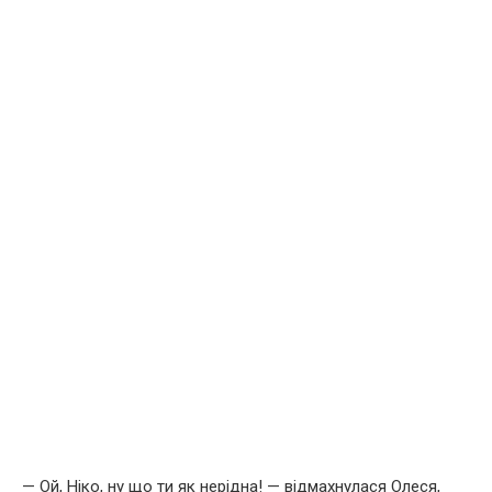
— Ой, Ніко, ну що ти як нерідна! — відмахнулася Олеся,