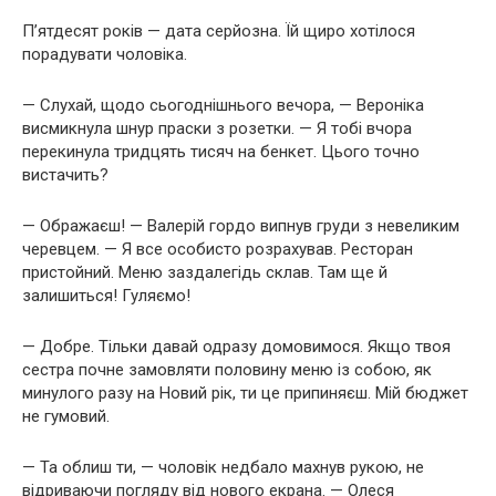
П’ятдесят років — дата серйозна. Їй щиро хотілося
порадувати чоловіка.
— Слухай, щодо сьогоднішнього вечора, — Вероніка
висмикнула шнур праски з розетки. — Я тобі вчора
перекинула тридцять тисяч на бенкет. Цього точно
вистачить?
— Ображаєш! — Валерій гордо випнув груди з невеликим
черевцем. — Я все особисто розрахував. Ресторан
пристойний. Меню заздалегідь склав. Там ще й
залишиться! Гуляємо!
— Добре. Тільки давай одразу домовимося. Якщо твоя
сестра почне замовляти половину меню із собою, як
минулого разу на Новий рік, ти це припиняєш. Мій бюджет
не гумовий.
— Та облиш ти, — чоловік недбало махнув рукою, не
відриваючи погляду від нового екрана. — Олеся