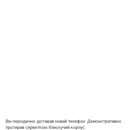
Він періодично діставав новий телефон. Демонстративно
протирав серветкою блискучий корпус.