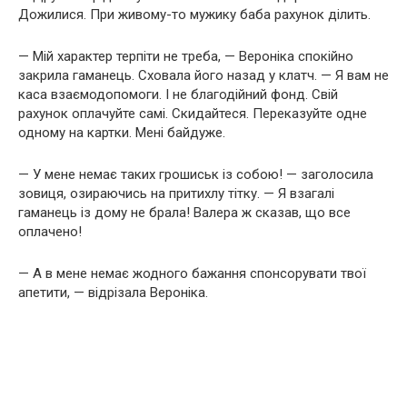
Дожилися. При живому-то мужику баба рахунок ділить.
— Мій характер терпіти не треба, — Вероніка спокійно
закрила гаманець. Сховала його назад у клатч. — Я вам не
каса взаємодопомоги. І не благодійний фонд. Свій
рахунок оплачуйте самі. Скидайтеся. Переказуйте одне
одному на картки. Мені байдуже.
— У мене немає таких грошиськ із собою! — заголосила
зовиця, озираючись на притихлу тітку. — Я взагалі
гаманець із дому не брала! Валера ж сказав, що все
оплачено!
— А в мене немає жодного бажання спонсорувати твої
апетити, — відрізала Вероніка.