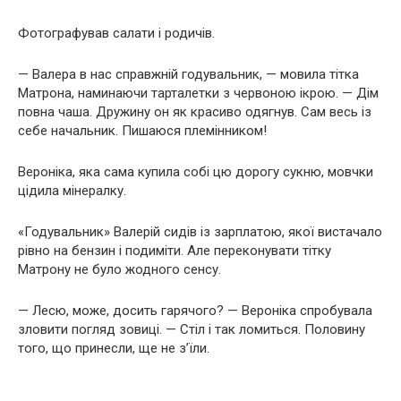
Фотографував салати і родичів.
— Валера в нас справжній годувальник, — мовила тітка
Матрона, наминаючи тарталетки з червоною ікрою. — Дім
повна чаша. Дружину он як красиво одягнув. Сам весь із
себе начальник. Пишаюся племінником!
Вероніка, яка сама купила собі цю дорогу сукню, мовчки
цідила мінералку.
«Годувальник» Валерій сидів із зарплатою, якої вистачало
рівно на бензин і подиміти. Але переконувати тітку
Матрону не було жодного сенсу.
— Лесю, може, досить гарячого? — Вероніка спробувала
зловити погляд зовиці. — Стіл і так ломиться. Половину
того, що принесли, ще не з’їли.