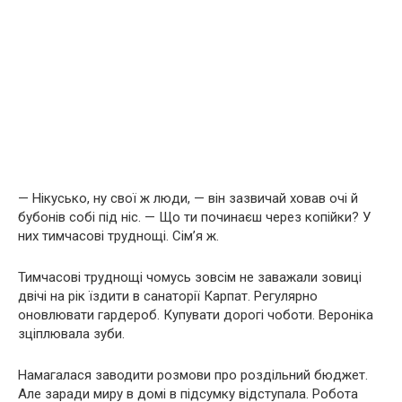
— Нікусько, ну свої ж люди, — він зазвичай ховав очі й
бубонів собі під ніс. — Що ти починаєш через копійки? У
них тимчасові труднощі. Сім’я ж.
Тимчасові труднощі чомусь зовсім не заважали зовиці
двічі на рік їздити в санаторії Карпат. Регулярно
оновлювати гардероб. Купувати дорогі чоботи. Вероніка
зціплювала зуби.
Намагалася заводити розмови про роздільний бюджет.
Але заради миру в домі в підсумку відступала. Робота