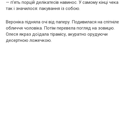
— п’ять порцій делікатесів навинос. У самому кінці чека
так і значилося: пакування із собою.
Вероніка підняла очі від паперу. Подивилася на спітніле
обличчя чоловіка. Потім перевела погляд на зовицю.
Олеся якраз доїдала тірамісу, акуратно орудуючи
десертною ложечкою.