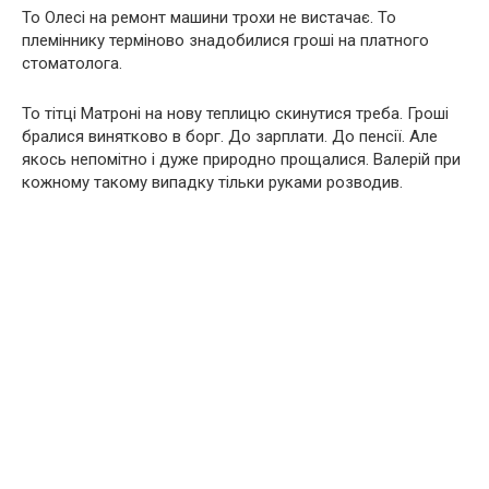
То Олесі на ремонт машини трохи не вистачає. То
племіннику терміново знадобилися гроші на платного
стоматолога.
То тітці Матроні на нову теплицю скинутися треба. Гроші
бралися винятково в борг. До зарплати. До пенсії. Але
якось непомітно і дуже природно прощалися. Валерій при
кожному такому випадку тільки руками розводив.