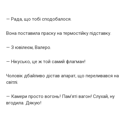
— Рада, що тобі сподобалося.
Вона поставила праску на термостійку підставку.
— З ювілеєм, Валеро.
— Нікусько, це ж той самий флагман!
Чоловік дбайливо дістав апарат, що переливався на
світлі.
— Камери просто вогонь! Пам’яті вагон! Слухай, ну
вгодила. Дякую!