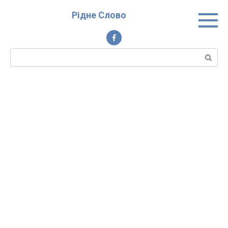
Перейти
Рідне Слово
до
вмісту
Пошук: