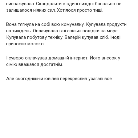
виснажувала. Скандалити в єдині вихідні банально не
залишалося ніяких сил. Хотілося просто тиші.
Вона тягнула на собі всю комуналку. Купувала продукти
на тиждень. Оплачувала їхні спільні поїздки на море.
Купувала побутову техніку. Валерій купував хліб. Іноді
приносив молоко.
І суворо оплачував домашній інтернет. Його внесок у
сім’ю вважався достатнім.
Але сьогоднішній ювілей перекреслив узагалі все.