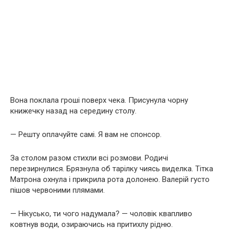
Вона поклала гроші поверх чека. Присунула чорну
книжечку назад на середину столу.
— Решту оплачуйте самі. Я вам не спонсор.
За столом разом стихли всі розмови. Родичі
перезирнулися. Брязнула об тарілку чиясь виделка. Тітка
Матрона охнула і прикрила рота долонею. Валерій густо
пішов червоними плямами.
— Нікусько, ти чого надумала? — чоловік квапливо
ковтнув води, озираючись на притихлу рідню.