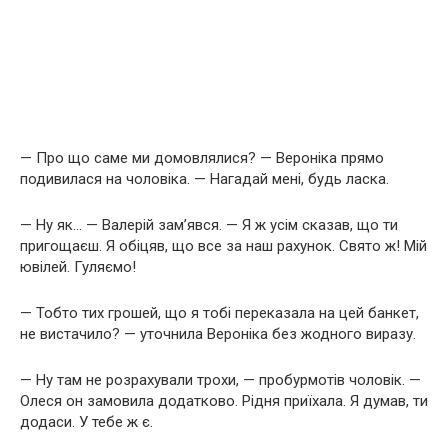
— Про що саме ми домовлялися? — Вероніка прямо
подивилася на чоловіка. — Нагадай мені, будь ласка.
— Ну як… — Валерій зам’явся. — Я ж усім сказав, що ти
пригощаєш. Я обіцяв, що все за наш рахунок. Свято ж! Мій
ювілей. Гуляємо!
— Тобто тих грошей, що я тобі переказала на цей банкет,
не вистачило? — уточнила Вероніка без жодного виразу.
— Ну там не розрахували трохи, — пробурмотів чоловік. —
Олеся он замовила додатково. Рідня приїхала. Я думав, ти
додаси. У тебе ж є.