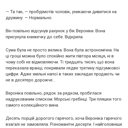
— Та так, — пробурмотів чоловік, уникаючи дивитися на
дружину. — Нормально.
Він повільно відсунув рахунок у бік Вероніки. Вона
присунула книжечку до себе. Відкрила.
Сума була не просто велика. Вона була астрономічна. На
ці гроші можна було спокійно жити півтора місяця, ні в
чому собі не відмовляючи. Ті тридцять тисяч, що вона
переказала вранці, покривали ледве третину підсумкової
цифри. Адже хмільні напої в таких закладах продають чи
не в десятеро дорожче…
Вероніка повільно, рядок за рядком, пробіглася
надрукованим списком. Морські гребінці. Три пляшки того
самого колекційного вина.
Десять порцій дорогого гарячого, хоча Вероніка гарячого
взагалі не замовляла. Різноманітні десерти. І найголовніше