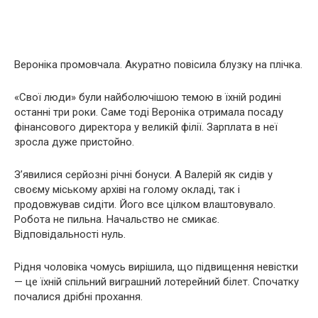
Вероніка промовчала. Акуратно повісила блузку на плічка.
«Свої люди» були найболючішою темою в їхній родині
останні три роки. Саме тоді Вероніка отримала посаду
фінансового директора у великій філії. Зарплата в неї
зросла дуже пристойно.
З’явилися серйозні річні бонуси. А Валерій як сидів у
своєму міському архіві на голому окладі, так і
продовжував сидіти. Його все цілком влаштовувало.
Робота не пильна. Начальство не смикає.
Відповідальності нуль.
Рідня чоловіка чомусь вирішила, що підвищення невістки
— це їхній спільний виграшний лотерейний білет. Спочатку
почалися дрібні прохання.