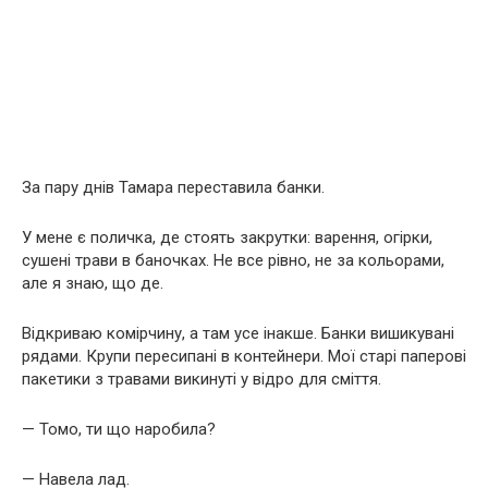
За пару днів Тамара переставила банки.
У мене є поличка, де стоять закрутки: варення, огірки,
сушені трави в баночках. Не все рівно, не за кольорами,
але я знаю, що де.
Відкриваю комірчину, а там усе інакше. Банки вишикувані
рядами. Крупи пересипані в контейнери. Мої старі паперові
пакетики з травами викинуті у відро для сміття.
— Томо, ти що наробила?
— Навела лад.