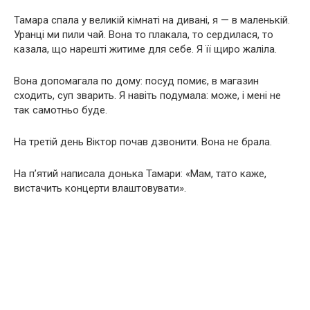
Тамара спала у великій кімнаті на дивані, я — в маленькій.
Уранці ми пили чай. Вона то плакала, то сердилася, то
казала, що нарешті житиме для себе. Я її щиро жаліла.
Вона допомагала по дому: посуд помиє, в магазин
сходить, суп зварить. Я навіть подумала: може, і мені не
так самотньо буде.
На третій день Віктор почав дзвонити. Вона не брала.
На п’ятий написала донька Тамари: «Мам, тато каже,
вистачить концерти влаштовувати».