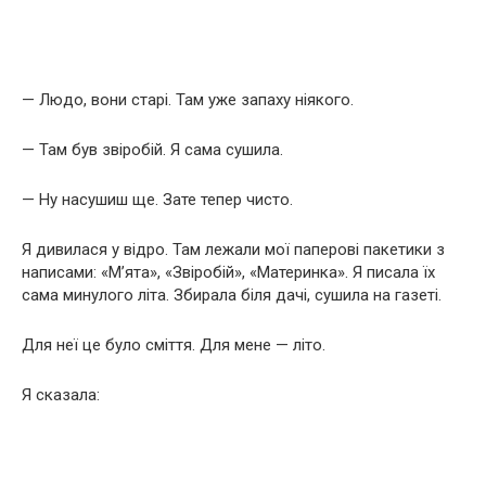
— Людо, вони старі. Там уже запаху ніякого.
— Там був звіробій. Я сама сушила.
— Ну насушиш ще. Зате тепер чисто.
Я дивилася у відро. Там лежали мої паперові пакетики з
написами: «М’ята», «Звіробій», «Материнка». Я писала їх
сама минулого літа. Збирала біля дачі, сушила на газеті.
Для неї це було сміття. Для мене — літо.
Я сказала: