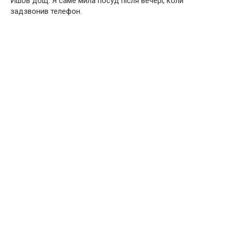
Йшов дощ. Я саме мила посуд після вечері, коли
задзвонив телефон.