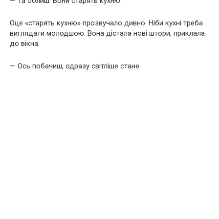
— Та облиш. Вони старять кухню.
Оце «старять кухню» прозвучало дивно. Ніби кухні треба
виглядати молодшою. Вона дістала нові штори, приклала
до вікна.
— Ось побачиш, одразу світліше стане.