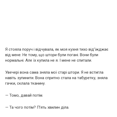
Я стояла поруч і відчувала, як моя кухня тихо від’їжджає
від мене. Не тому, що штори були погані. Вони були
нормальні. Але їх купила не я. І мене не спитали.
Увечері вона сама зняла мої старі штори. Я не встигла
навіть зупинити. Вона спритно стала на табуретку, зняла
гачки, склала тканину.
— Томо, давай потім.
— Та чого потім? П’ять хвилин діла.