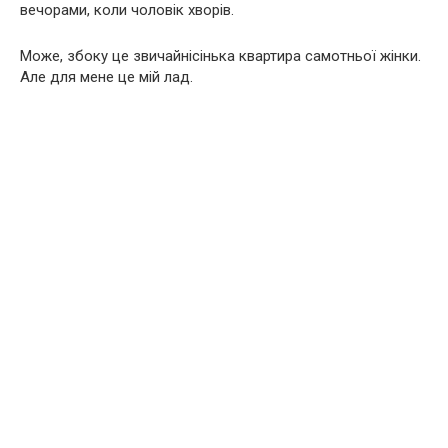
вечорами, коли чоловік хворів.
Може, збоку це звичайнісінька квартира самотньої жінки.
Але для мене це мій лад.