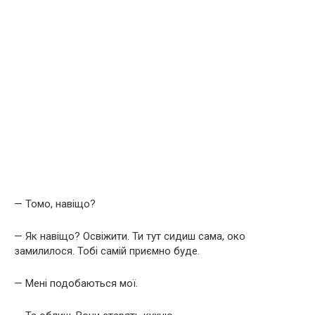
— Томо, навіщо?
— Як навіщо? Освіжити. Ти тут сидиш сама, око
замилилося. Тобі самій приємно буде.
— Мені подобаються мої.