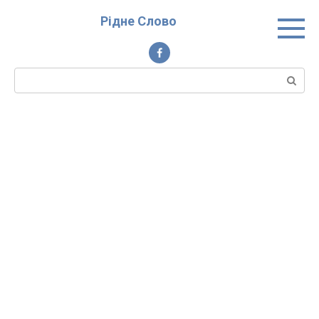
Перейти
Рідне Слово
до
вмісту
Пошук: