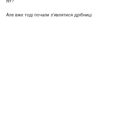
літ?
Але вже тоді почали з’являтися дрібниці.