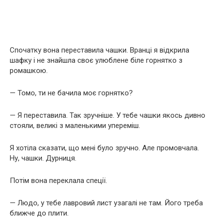
Спочатку вона переставила чашки. Вранці я відкрила
шафку і не знайшла своє улюблене біле горнятко з
ромашкою.
— Томо, ти не бачила моє горнятко?
— Я переставила. Так зручніше. У тебе чашки якось дивно
стояли, великі з маленькими упереміш.
Я хотіла сказати, що мені було зручно. Але промовчала.
Ну, чашки. Дурниця.
Потім вона переклала спеції.
— Людо, у тебе лавровий лист узагалі не там. Його треба
ближче до плити.