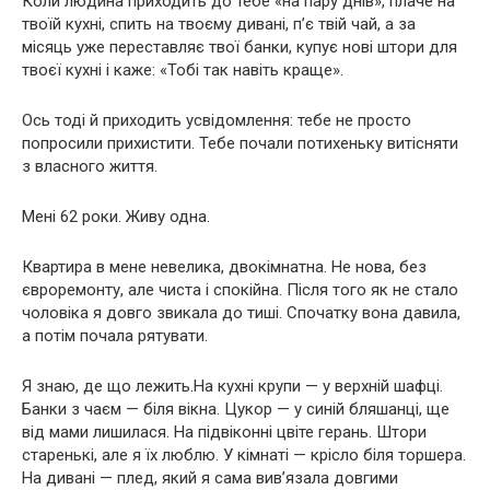
Коли людина приходить до тебе «на пару днів», плаче на
твоїй кухні, спить на твоєму дивані, п’є твій чай, а за
місяць уже переставляє твої банки, купує нові штори для
твоєї кухні і каже: «Тобі так навіть краще».
Ось тоді й приходить усвідомлення: тебе не просто
попросили прихистити. Тебе почали потихеньку витісняти
з власного життя.
Мені 62 роки. Живу одна.
Квартира в мене невелика, двокімнатна. Не нова, без
євроремонту, але чиста і спокійна. Після того як не стало
чоловіка я довго звикала до тиші. Спочатку вона давила,
а потім почала рятувати.
Я знаю, де що лежить.На кухні крупи — у верхній шафці.
Банки з чаєм — біля вікна. Цукор — у синій бляшанці, ще
від мами лишилася. На підвіконні цвіте герань. Штори
старенькі, але я їх люблю. У кімнаті — крісло біля торшера.
На дивані — плед, який я сама вив’язала довгими