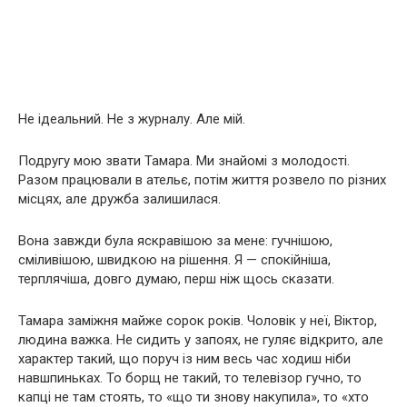
Не ідеальний. Не з журналу. Але мій.
Подругу мою звати Тамара. Ми знайомі з молодості.
Разом працювали в ательє, потім життя розвело по різних
місцях, але дружба залишилася.
Вона завжди була яскравішою за мене: гучнішою,
сміливішою, швидкою на рішення. Я — спокійніша,
терплячіша, довго думаю, перш ніж щось сказати.
Тамара заміжня майже сорок років. Чоловік у неї, Віктор,
людина важка. Не сидить у запоях, не гуляє відкрито, але
характер такий, що поруч із ним весь час ходиш ніби
навшпиньках. То борщ не такий, то телевізор гучно, то
капці не там стоять, то «що ти знову накупила», то «хто