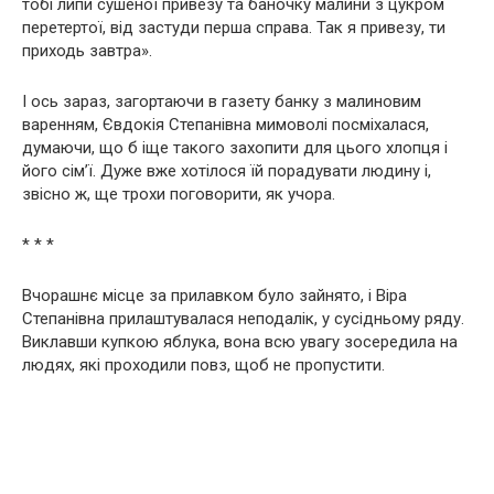
тобі липи сушеної привезу та баночку малини з цукром
перетертої, від застуди перша справа. Так я привезу, ти
приходь завтра».
І ось зараз, загортаючи в газету банку з малиновим
варенням, Євдокія Степанівна мимоволі посміхалася,
думаючи, що б іще такого захопити для цього хлопця і
його сім’ї. Дуже вже хотілося їй порадувати людину і,
звісно ж, ще трохи поговорити, як учора.
* * *
Вчорашнє місце за прилавком було зайнято, і Віра
Степанівна прилаштувалася неподалік, у сусідньому ряду.
Виклавши купкою яблука, вона всю увагу зосередила на
людях, які проходили повз, щоб не пропустити.