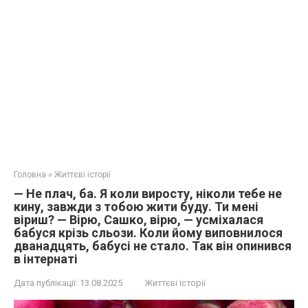
Головна
»
Життєві історії
— Не плач, ба. Я коли виросту, ніколи тебе не
кину, завжди з тобою жити буду. Ти мені
віриш? — Вірю, Сашко, вірю, — усміхалася
бабуся крізь сльози. Коли йому виповнилося
дванадцять, бабусі не стало. Так він опинився
в інтернаті
Дата публікації:
13.08.2025
Життєві історії