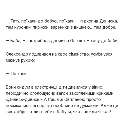
— Тату, поїхали до бабусі, поїхали, – підхопив Дениска, –
там курочки, пиріжки, вареники з вишнею… там добре.
— Баба, – застрибала дворічна Оленка, – хочу до баби.
Олександр подивився на своє сімейство, усміхнувся,
махнув рукою:
— Поїхали.
Вони сиділи в електричці, діти дивилися у вікно,
періодично оголошуючи вагон захопленими криками:
«Дивись-дивись!» А Саша зі Світланою просто
посміхалися, ні про що особливо не думаючи. Адже це
так добре, коли в тебе є бабуся, яка завжди чекає!