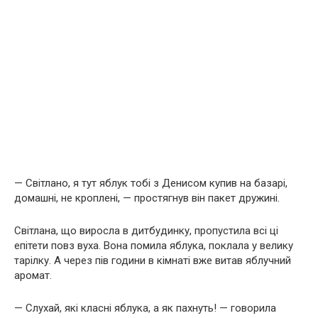
— Світлано, я тут яблук тобі з Денисом купив на базарі,
домашні, не кроплені, — простягнув він пакет дружині.
Світлана, що виросла в дитбудинку, пропустила всі ці
епітети повз вуха. Вона помила яблука, поклала у велику
тарілку. А через пів години в кімнаті вже витав яблучний
аромат.
— Слухай, які класні яблука, а як пахнуть! — говорила