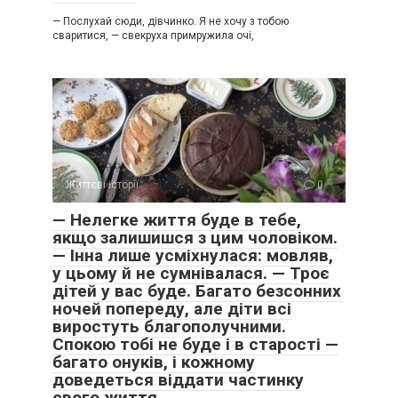
— Послухай сюди, дівчинко. Я не хочу з тобою
сваритися, — свекруха примружила очі,
Життєві історії
0
— Нелегке життя буде в тебе,
якщо залишишся з цим чоловіком.
— Інна лише усміхнулася: мовляв,
у цьому й не сумнівалася. — Троє
дітей у вас буде. Багато безсонних
ночей попереду, але діти всі
виростуть благополучними.
Спокою тобі не буде і в старості —
багато онуків, і кожному
доведеться віддати частинку
свого життя