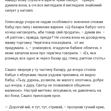
навіщо йому слухати й вірити чужій бабці», – прикро
думала вона, а очі все виглядали й виглядали знайомий
силует у натовпі.
Олександр учора не надав особливого значення словам
бабці про липу і малинове варіння. «Ці базарні бабусі чого
хочеш наговорять, аби товар свій продати», – думав він. –
«А раптом і, правда, приїде? Не схожа вона на досвідчену,
жваву торговку. Черв’ячка показувала… от же
придумала…», – усміхнувся, згадуючи бабине обличчя, з
яким запалом вона про черв’яка говорила. – «Ех, яка
різниця, все одно ж через базар іду, гляну, раптом стоїть».
Сашко звернув у ту частину базару, де вчора стояла
бабця з яблуками, пішов уздовж прилавка, не видно
бабці. «Тьху, дурень, розвели, як малого хлопчака, добре
що вчора, з дуру, Светці не похвалився обіцяною
малиною». Настрій миттєво зіпсувався, не дивлячись на
всі боки, Сашко прискорив крок.
— Дорогий мій, я тут, тут, стривай, – пролунав гучний крик,