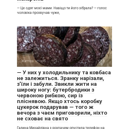
— Це одяг моєї мами. Навіщо ти його зібрала? — голос
чоловіка прозвучав чуже,
Життєві історії
0
— У них у холодильнику та ковбаса
не залежиться. Зранку нарізали,
з’їли і забули. Звикли жити на
широку ногу: бутербродики з
червоною рибкою, сир із
пліснявою. Якщо хтось коробку
цукерок подарував — того ж
вечора з чаєм приговорили, ніхто
не сховає на свято
Галина Михайлівна з розпачем опустила телефон на