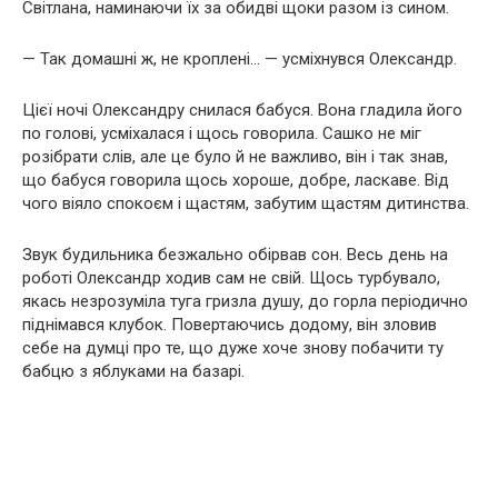
Світлана, наминаючи їх за обидві щоки разом із сином.
— Так домашні ж, не кроплені… — усміхнувся Олександр.
Цієї ночі Олександру снилася бабуся. Вона гладила його
по голові, усміхалася і щось говорила. Сашко не міг
розібрати слів, але це було й не важливо, він і так знав,
що бабуся говорила щось хороше, добре, ласкаве. Від
чого віяло спокоєм і щастям, забутим щастям дитинства.
Звук будильника безжально обірвав сон. Весь день на
роботі Олександр ходив сам не свій. Щось турбувало,
якась незрозуміла туга гризла душу, до горла періодично
піднімався клубок. Повертаючись додому, він зловив
себе на думці про те, що дуже хоче знову побачити ту
бабцю з яблуками на базарі.