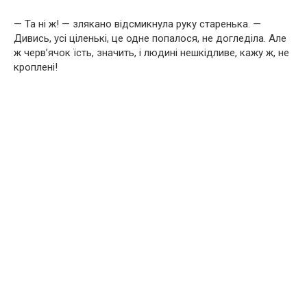
— Та ні ж! — злякано відсмикнула руку старенька. —
Дивись, усі ціленькі, це одне попалося, не догледіла. Але
ж черв’ячок їсть, значить, і людині нешкідливе, кажу ж, не
кроплені!