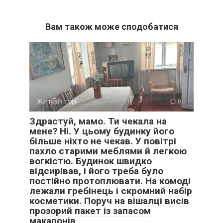
Вам також може сподобатися
Життєві історії
0
Здрастуй, мамо. Ти чекала на
мене? Ні. У цьому будинку його
більше ніхто не чекав. У повітрі
пахло старими меблями й легкою
вогкістю. Будинок швидко
відсирівав, і його треба було
постійно протоплювати. На комоді
лежали гребінець і скромний набір
косметики. Поруч на вішалці висів
прозорий пакет із запасом
макаронів