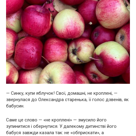
— Синку, купи яблучок! Свої, домашні, не кроплені, —
звернулася до Олександра старенька, її голос дзвенів, як
бабусин.
Саме це слово — «не кроплені» — змусило його
зупинитися і обернутися. У далекому дитинстві його
бабуся завжди казала так: не «обприскати», а