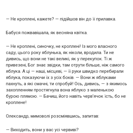
— Не кроплені, кажете? — підійшов він до її прилавка.
Бабуся пожвавішала, як весняна квітка.
— Не кроплені, синочку, не кроплені! Із мого власного
саду, цього року яблунька, як ніколи, вродила. Ти не
дивись, що вони не такі великі, як у перекупок. Ті ж
привезені, Бог знає звідки, там отрути більше, ніж самого
яблука. А ці — наші, місцеві, — її руки швидко перебирали
яблука, показуючи їх з усіх боків. — Вони ж яблуками
пахнуть, а які смачні, ти спробуй! Ось, дивись, — з якимось
захопленням простягнула вона яблуко з маленькою
бурою плямою. — Бачиш, його навіть черв’ячок їсть, бо не
кроплене!
Олександр, мимоволі розсміявшись, запитав:
— Виходить, вони у вас усі червиві?