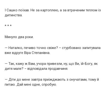
І Сашко поїхав. Не за картоплею, а за втраченим теплом із
дитинства.
* * *
Минуло два роки.
— Наталко, печиво точно свіже? – стурбовано запитувала
вже вдруге Віра Степанівна.
— Так, кажу ж Вам, учора привезли, ну, що Ви, їй-Богу, як
дитя мале? – відповідала продавчиня.
— Діти до мене завтра приїжджають з онучатами, тому й
питаю. Дай мені одне, спробую.