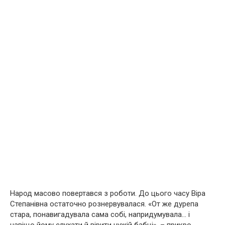
Народ масово повертався з роботи. До цього часу Віра
Степанівна остаточно рознервувалася. «От же дурепа
стара, понавигадувала сама собі, напридумувала… і