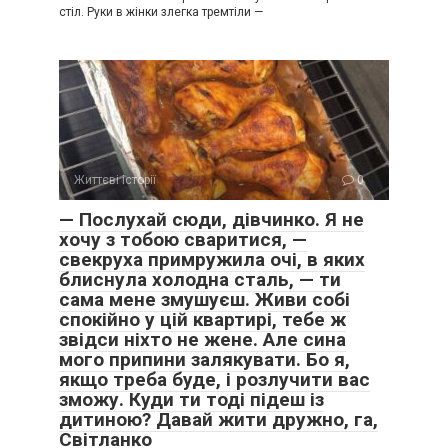
стіл. Руки в жінки злегка тремтіли —
Життєві історії
0
— Послухай сюди, дівчинко. Я не
хочу з тобою сваритися, —
свекруха примружила очі, в яких
блиснула холодна сталь, — ти
сама мене змушуєш. Живи собі
спокійно у цій квартирі, тебе ж
звідси ніхто не жене. Але сина
мого припини залякувати. Бо я,
якщо треба буде, і розлучити вас
зможу. Куди ти тоді підеш із
дитиною? Давай жити дружно, га,
Світланко