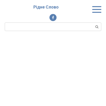
Перейти
Рідне Слово
до
вмісту
Пошук: