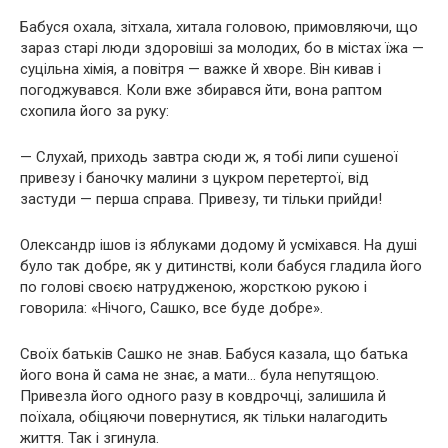
Бабуся охала, зітхала, хитала головою, примовляючи, що
зараз старі люди здоровіші за молодих, бо в містах їжа —
суцільна хімія, а повітря — важке й хворе. Він кивав і
погоджувався. Коли вже збирався йти, вона раптом
схопила його за руку:
— Слухай, приходь завтра сюди ж, я тобі липи сушеної
привезу і баночку малини з цукром перетертої, від
застуди — перша справа. Привезу, ти тільки прийди!
Олександр ішов із яблуками додому й усміхався. На душі
було так добре, як у дитинстві, коли бабуся гладила його
по голові своєю натрудженою, жорсткою рукою і
говорила: «Нічого, Сашко, все буде добре».
Своїх батьків Сашко не знав. Бабуся казала, що батька
його вона й сама не знає, а мати… була непутящою.
Привезла його одного разу в ковдрочці, залишила й
поїхала, обіцяючи повернутися, як тільки налагодить
життя. Так і згинула.