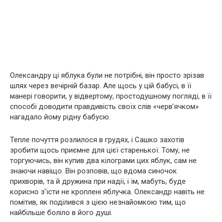
Олександру ці яблука були не потрібні, він просто зрізав
шлях через вечірній базар. Але щось у цій бабусі, в її
манері говорити, у відвертому, простодушному погляді, в її
способі доводити правдивість своїх слів «черв’ячком»
нагадало йому рідну бабусю.
Тепле почуття розлилося в грудях, і Сашко захотів
зробити щось приємне для цієї старенької. Тому, не
торгуючись, він купив два кілограми цих яблук, сам не
знаючи навіщо. Він розповів, що вдома синочок
прихворів, та й дружина при надії, і їм, мабуть, буде
корисно з’їсти не кроплені яблучка. Олександр навіть не
помітив, як поділився з цією незнайомкою тим, що
найбільше боліло в його душі.