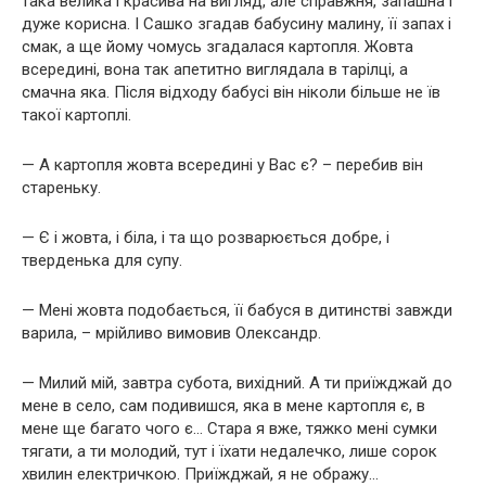
така велика і красива на вигляд, але справжня, запашна і
дуже корисна. І Сашко згадав бабусину малину, її запах і
смак, а ще йому чомусь згадалася картопля. Жовта
всередині, вона так апетитно виглядала в тарілці, а
смачна яка. Після відходу бабусі він ніколи більше не їв
такої картоплі.
— А картопля жовта всередині у Вас є? – перебив він
стареньку.
— Є і жовта, і біла, і та що розварюється добре, і
тверденька для супу.
— Мені жовта подобається, її бабуся в дитинстві завжди
варила, – мрійливо вимовив Олександр.
— Милий мій, завтра субота, вихідний. А ти приїжджай до
мене в село, сам подивишся, яка в мене картопля є, в
мене ще багато чого є… Стара я вже, тяжко мені сумки
тягати, а ти молодий, тут і їхати недалечко, лише сорок
хвилин електричкою. Приїжджай, я не ображу…