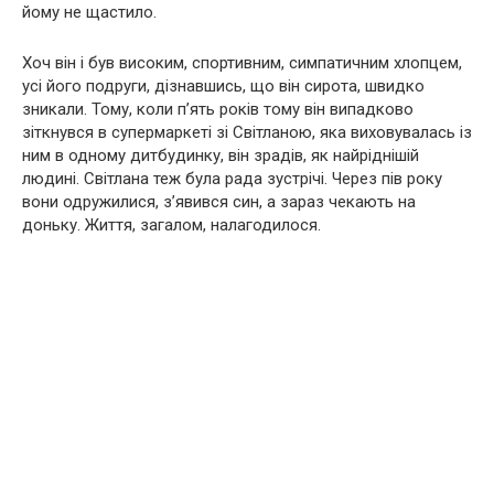
йому не щастило.
Хоч він і був високим, спортивним, симпатичним хлопцем,
усі його подруги, дізнавшись, що він сирота, швидко
зникали. Тому, коли п’ять років тому він випадково
зіткнувся в супермаркеті зі Світланою, яка виховувалась із
ним в одному дитбудинку, він зрадів, як найріднішій
людині. Світлана теж була рада зустрічі. Через пів року
вони одружилися, зʼявився син, а зараз чекають на
доньку. Життя, загалом, налагодилося.