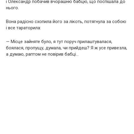
і Олександр побачив вчорашню бабцю, що поспішала до
нього.
Вона радісно схопила його за лікоть, потягнула за собою
і все тараторила:
— Місце зайняте було, я тут поруч прилаштувалася,
боялася, пропущу, думала, чи прийдеш? Я ж усе привезла,
а думаю, раптом не повірив бабці…