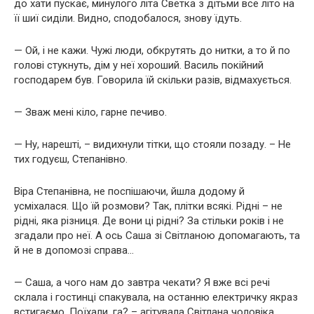
до хати пускає, минулого літа Светка з дітьми все літо на
її шиї сиділи. Видно, сподобалося, знову їдуть.
— Ой, і не кажи. Чужі люди, обкрутять до нитки, а то й по
голові стукнуть, дім у неї хороший. Василь покійний
господарем був. Говорила їй скільки разів, відмахується.
— Зваж мені кіло, гарне печиво.
— Ну, нарешті, – видихнули тітки, що стояли позаду. – Не
тих годуєш, Степанівно.
Віра Степанівна, не поспішаючи, йшла додому й
усміхалася. Що їй розмови? Так, плітки всякі. Рідні – не
рідні, яка різниця. Де вони ці рідні? За стільки років і не
згадали про неї. А ось Саша зі Світланою допомагають, та
й не в допомозі справа…
— Саша, а чого нам до завтра чекати? Я вже всі речі
склала і гостинці спакувала, на останню електричку якраз
встигаємо. Поїхали, га? – агітувала Світлана чоловіка,