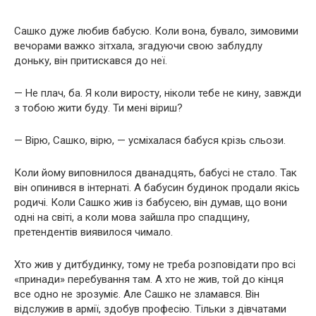
Сашко дуже любив бабусю. Коли вона, бувало, зимовими
вечорами важко зітхала, згадуючи свою заблудлу
доньку, він притискався до неї.
— Не плач, ба. Я коли виросту, ніколи тебе не кину, завжди
з тобою жити буду. Ти мені віриш?
— Вірю, Сашко, вірю, — усміхалася бабуся крізь сльози.
Коли йому виповнилося дванадцять, бабусі не стало. Так
він опинився в інтернаті. А бабусин будинок продали якісь
родичі. Коли Сашко жив із бабусею, він думав, що вони
одні на світі, а коли мова зайшла про спадщину,
претендентів виявилося чимало.
Хто жив у дитбудинку, тому не треба розповідати про всі
«принади» перебування там. А хто не жив, той до кінця
все одно не зрозуміє. Але Сашко не зламався. Він
відслужив в армії, здобув професію. Тільки з дівчатами