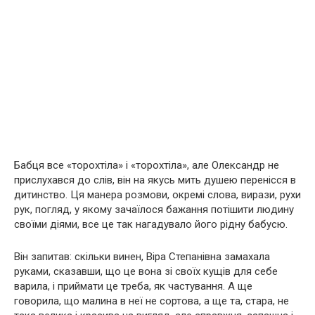
Бабця все «торохтіла» і «торохтіла», але Олександр не
прислухався до слів, він на якусь мить душею перенісся в
дитинство. Ця манера розмови, окремі слова, вирази, рухи
рук, погляд, у якому зачаїлося бажання потішити людину
своїми діями, все це так нагадувало його рідну бабусю.
Він запитав: скільки винен, Віра Степанівна замахала
руками, сказавши, що це вона зі своїх кущів для себе
варила, і приймати це треба, як частування. А ще
говорила, що малина в неї не сортова, а ще та, стара, не