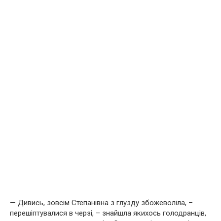
— Дивись, зовсім Степанівна з глузду збожеволіла, –
перешіптувалися в черзі, – знайшла якихось голодранців,