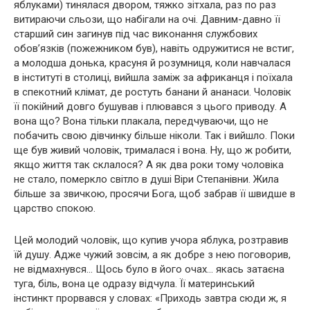
яблуками) тинялася двором, тяжко зітхала, раз по раз
витираючи сльози, що набігали на очі. Давним-давно її
старший син загинув під час виконання службових
обов’язків (пожежником був), навіть одружитися не встиг,
а молодша донька, красуня й розумниця, коли навчалася
в інституті в столиці, вийшла заміж за африканця і поїхала
в спекотний клімат, де ростуть банани й ананаси. Чоловік
її покійний довго бушував і плювався з цього приводу. А
вона що? Вона тільки плакала, передчуваючи, що не
побачить свою дівчинку більше ніколи. Так і вийшло. Поки
ще був живий чоловік, трималася і вона. Ну, що ж робити,
якщо життя так склалося? А як два роки тому чоловіка
не стало, померкло світло в душі Віри Степанівни. Жила
більше за звичкою, просячи Бога, щоб забрав її швидше в
царство спокою.
Цей молодий чоловік, що купив учора яблука, розтравив
їй душу. Адже чужий зовсім, а як добре з нею поговорив,
не відмахнувся… Щось було в його очах… якась затаєна
туга, біль, вона це одразу відчула. Її материнський
інстинкт прорвався у словах: «Приходь завтра сюди ж, я