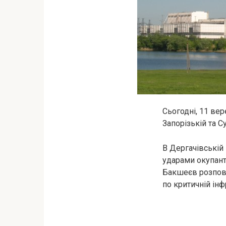
Сьогодні, 11 вер
Запорізькій та 
В Дергачівській 
ударами окупант
Бакшеєв розпові
по критичній інф