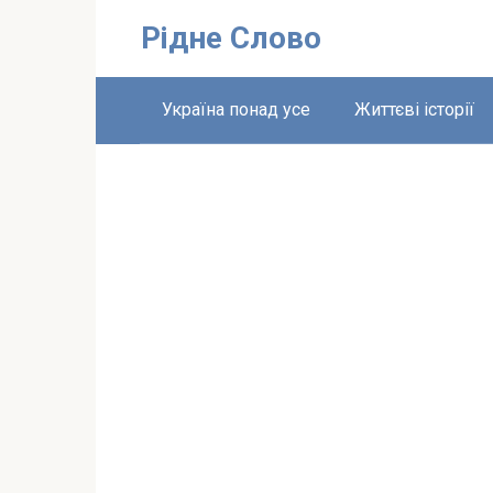
Перейти
Рідне Слово
до
вмісту
Україна понад усе
Життєві історії