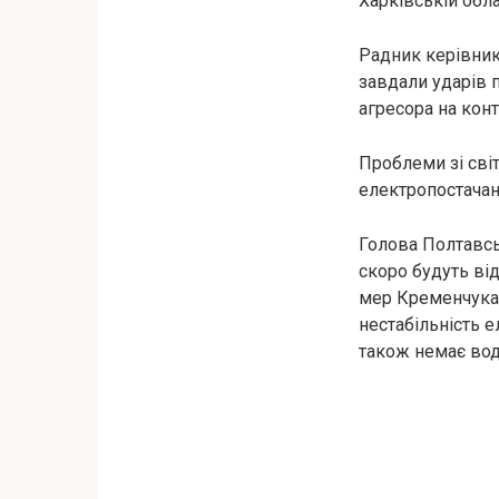
Харківській обла
Радник керівник
завдали ударів п
агресора на конт
Проблеми зі сві
електропостачанн
Голова Полтавсь
скоро будуть ві
мер Кременчука 
нестабільність 
також немає вод