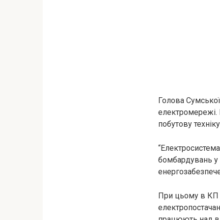
Голова Сумської
електромережі. 
побутову технік
“Електросистема
бомбардувань у 
енергозабезпече
При цьому в КП 
електропостачанн
працюють над в