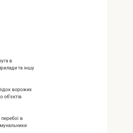
уга в
рилади та іншу
слідок ворожих
о об’єктів
 перебої в
комунальники