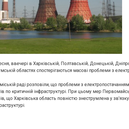
есня, ввечері в Харківській, Полтавській, Донецькій, Дніпр
Сумській областях спостерігаються масові проблеми з елект
міській раді розповіли, що проблеми з електропостачанням 
ів по критичній інфраструктурі. При цьому мер Первомай
в, що Харківська область повністю знеструмлена у зв’язк
раструктурі.