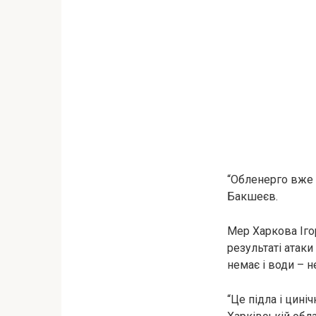
“Обленерго вже 
Бакшеєв.
Мер Харкова Іго
результаті атаки
немає і води – 
“Це підла і цині