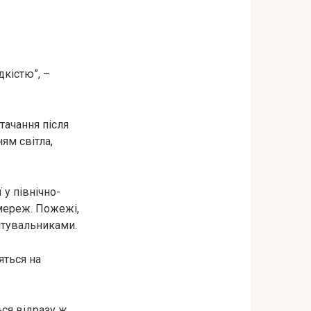
кістю”, –
тачання після
ям світла,
 у північно-
омереж. Пожежі,
ятувальниками.
яться на
ся відразу ж