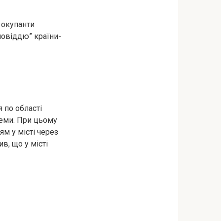
 окупанти
повіддю” країни-
 по області
леми. При цьому
м у місті через
, що у місті