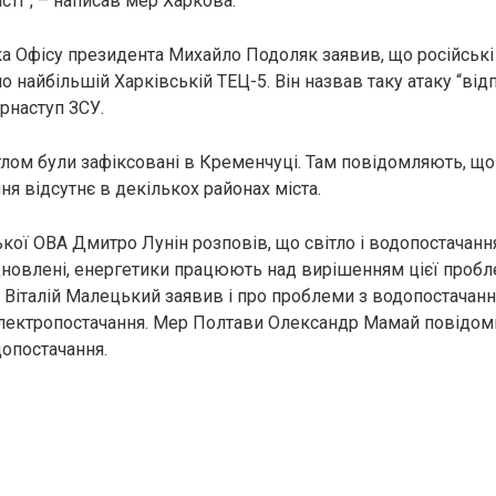
сті”, – написав мер Харкова.
а Офісу президента Михайло Подоляк заявив, що російські
о найбільшій Харківській ТЕЦ-5. Він назвав таку атаку “від
рнаступ ЗСУ.
тлом були зафіксовані в Кременчуці. Там повідомляють, що
я відсутнє в декількох районах міста.
кої ОВА Дмитро Лунін розповів, що світло і водопостачання
дновлені, енергетики працюють над вирішенням цієї проб
Віталій Малецький заявив і про проблеми з водопостачання
електропостачання. Мер Полтави Олександр Мамай повідомив
опостачання.