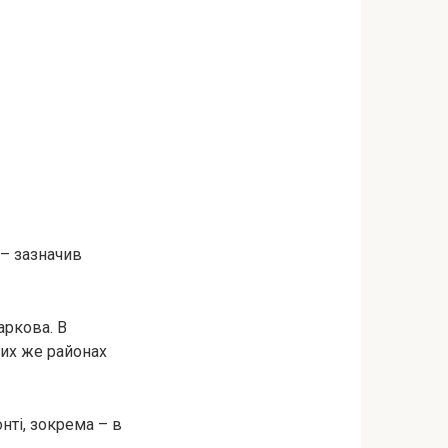
 – зазначив
аркова. В
 тих же районах
онті, зокрема – в