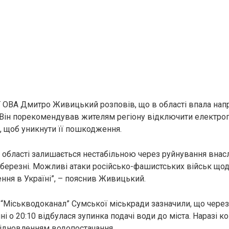
 ОВА Дмитро Живицький розповів, що в області впала напр
Він порекомендував жителям регіону відключити електроп
у, щоб уникнути її пошкодження.
 області залишається нестабільною через руйнування вна
березні. Можливі атаки російсько-фашистських військ щод
ння в Україні”, – пояснив Живицький.
“Міськводоканал” Сумської міськради зазначили, що через
і о 20:10 відбулася зупинка подачі води до міста. Наразі 
ідновленням водопостачання.