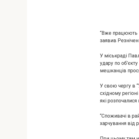
“Вже працюють 
заявив Резнічен
У міськраді Павл
удару по об’єкт
мешканців прося
У свою чергу в “
східному регіон
які розпочалися
“Споживачі в ра
харчування від р
При цьому там н