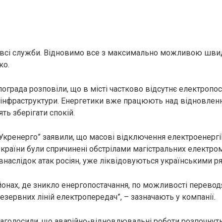
всі служби. Відновимо все з максимально можливою швид
ко.
ограда розповіли, що в місті частково відсутнє електропос
у інфраструктури. Енергетики вже працюють над відновленн
ть зберігати спокій.
Укренерго” заявили, що масові відключення електроенергії
і країни були спричинені обстрілами магістральних електр
 внаслідок атак росіян, уже ліквідовуються українськими р
йонах, де зникло енергопостачання, по можливості перевод
езервних ліній електропередач”, – зазначають у компанії.
аголосили, що аварійно-відновлювальні роботи розпочнуть