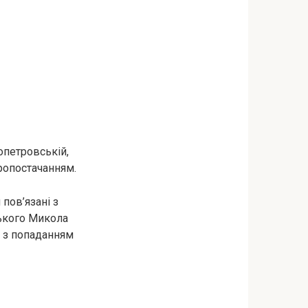
опетровській,
ропостачанням.
пов’язані з
ського Микола
у з попаданням