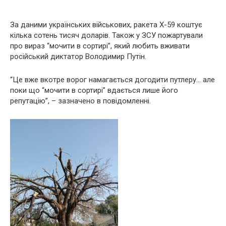
За даними українських військових, ракета Х-59 коштує
кілька сотень тисяч доларів. Також у ЗСУ пожартували
про вираз “мочити в сортирі”, який любить вживати
російський диктатор Володимир Путін.
“Це вже вкотре ворог намагається догодити путлеру… але
поки що “мочити в сортирі” вдається лише його
репутацію”, – зазначено в повідомленні.