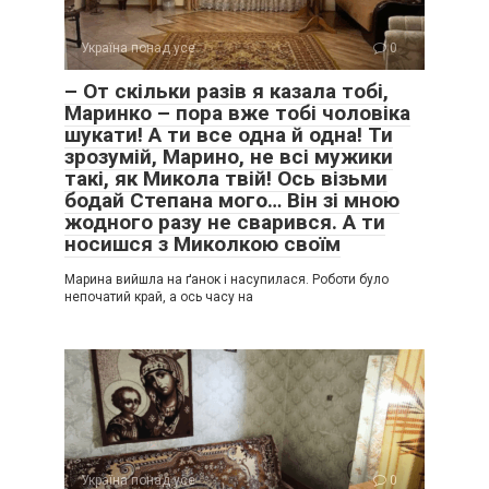
Україна понад усе
0
– От скільки разів я казала тобі,
Маринко – пора вже тобі чоловіка
шукати! А ти все одна й одна! Ти
зрозумій, Марино, не всі мужики
такі, як Микола твій! Ось візьми
бодай Степана мого… Він зі мною
жодного разу не сварився. А ти
носишся з Миколкою своїм
Марина вийшла на ґанок і насупилася. Роботи було
непочатий край, а ось часу на
Україна понад усе
0