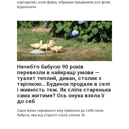
корпоративі, коли фірма, зібравши працівників усіх філій,
відзначала
Україна понад усе
0
Начебто бабусю 90 років
перевезли в найкращі умови —
туалет теплий, диван, столик з
тарілкою… Будинок продали в селі
і живність теж. Як сліпа старенька
сама житиме? Ось онука взяла її
до себ
Одна жінка середнього віку привезла до себе свою
бабусю, яка від старості стала сліпою. Їй