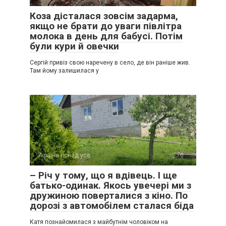
Коза дісталася зовсім задарма,
якщо не брати до уваги півлітра
молока в день для бабусі. Потім
були кури й овечки
Сергій привіз свою наречену в село, де він раніше жив.
Там йому залишилася у
Україна понад усе
0
– Річ у тому, що я вдівець. І ще
батько-одинак. Якось увечері ми з
дружиною поверталися з кіно. По
дорозі з автомобілем сталася біда
Катя познайомилася з майбутнім чоловіком на