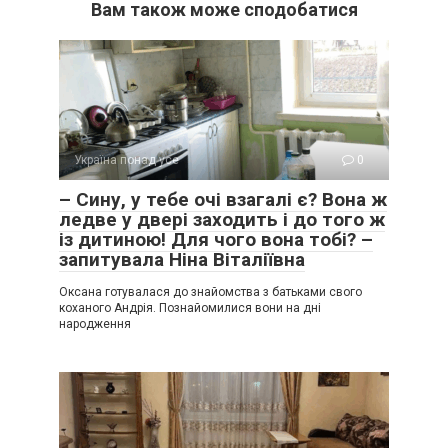
Вам також може сподобатися
Україна понад усе
0
– Сину, у тебе очі взагалі є? Вона ж
ледве у двері заходить і до того ж
із дитиною! Для чого вона тобі? –
запитувала Ніна Віталіївна
Оксана готувалася до знайомства з батьками свого
коханого Андрія. Познайомилися вони на дні
народження