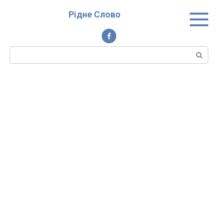
Перейти
Рідне Слово
до
вмісту
Пошук: