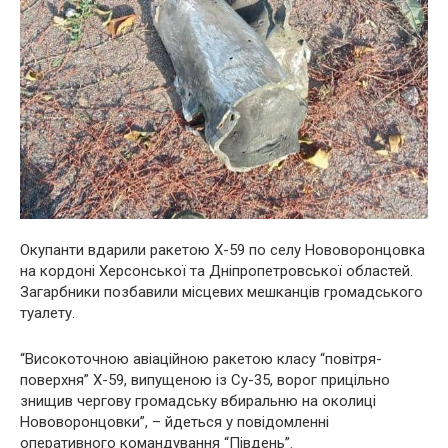
Окупанти вдарили ракетою Х-59 по селу Нововоронцовка
на кордоні Херсонської та Дніпропетровської областей.
Загарбники позбавили місцевих мешканців громадського
туалету.
“Високоточною авіаційною ракетою класу “повітря-
поверхня” Х-59, випущеною із Су-35, ворог прицільно
знищив чергову громадську вбиральню на околиці
Нововоронцовки”, – йдеться у повідомленні
оперативного командування “Південь”.