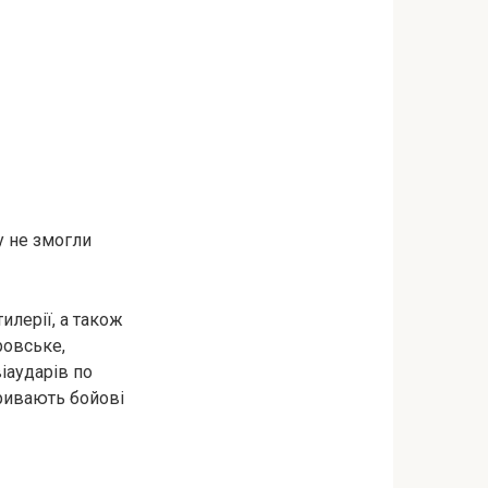
у не змогли
илерії, а також
ровське,
іаударів по
ривають бойові