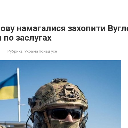
ову намагалися захопити Вугл
 по заслугах
Рубрика:
Україна понад усе