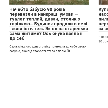
Начебто бабусю 90 років
Куп
перевезли в найкращі умови —
нас
туалет теплий, диван, столик з
пил
тарілкою… Будинок продали в селі
пере
і живність теж. Як сліпа старенька
за с
сама житиме? Ось онука взяла її
Я завж
до себ
30 рок
Одна жінка середнього віку привезла до себе свою
бабусю, яка від старості стала сліпою. Їй