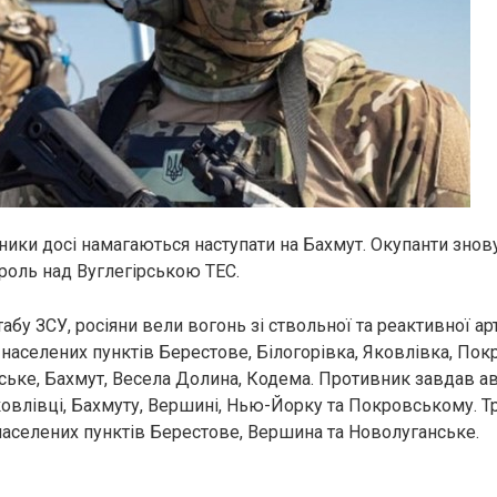
бники досі намагаються наступати на Бахмут. Окупанти знов
роль над Вуглегірською ТЕС.
бу ЗСУ, росіяни вели вогонь зі ствольної та реактивної арт
 населених пунктів Берестове, Білогорівка, Яковлівка, Пок
ське, Бахмут, Весела Долина, Кодема. Противник завдав ав
овлівці, Бахмуту, Вершині, Нью-Йорку та Покровському. Т
 населених пунктів Берестове, Вершина та Новолуганське.