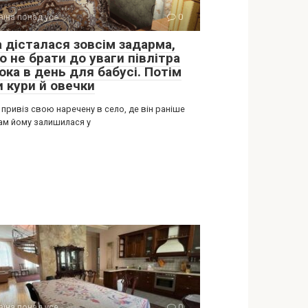
аїна понад усе
0
а дісталася зовсім задарма,
 не брати до уваги півлітра
ока в день для бабусі. Потім
и кури й овечки
 привіз свою наречену в село, де він раніше
Там йому залишилася у
аїна понад усе
0