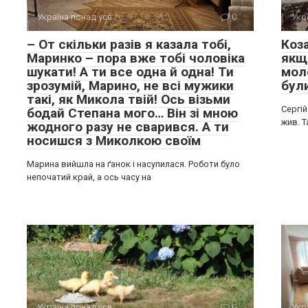
Україна понад усе
0
Укр
– От скільки разів я казала тобі,
Коз
Маринко – пора вже тобі чоловіка
якщо
шукати! А ти все одна й одна! Ти
мол
зрозумій, Марино, не всі мужики
бул
такі, як Микола твій! Ось візьми
Сергій
бодай Степана мого… Він зі мною
жив. 
жодного разу не сварився. А ти
носишся з Миколкою своїм
Марина вийшла на ґанок і насупилася. Роботи було
непочатий край, а ось часу на
Україна понад усе
0
Укр