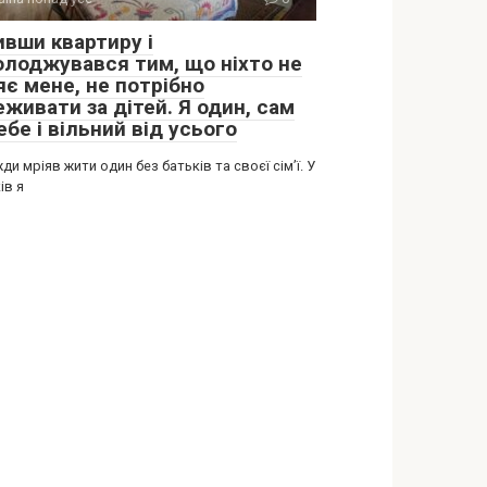
ивши квартиру і
олоджувався тим, що ніхто не
яє мене, не потрібно
живати за дітей. Я один, сам
ебе і вільний від усього
ди мріяв жити один без батьків та своєї сім’ї. У
ів я