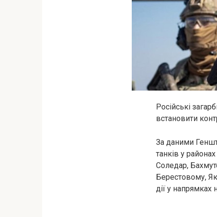
Російські загар
встановити конт
За даними Геншта
танків у районах
Соледар, Бахмут
Берестовому, Як
дії у напрямках