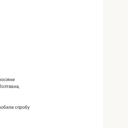
росіяни
Полтавка,
робили спробу