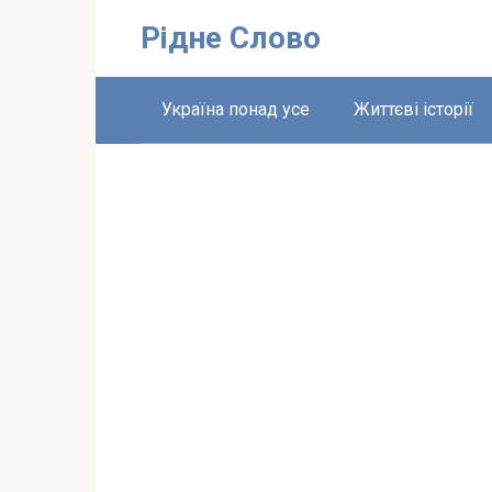
Перейти
Рідне Слово
до
вмісту
Україна понад усе
Життєві історії