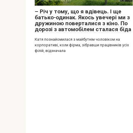
– Річ у тому, що я вдівець. І ще
батько-одинак. Якось увечері ми з
дружиною поверталися з кіно. По
дорозі з автомобілем сталася біда
Катя познайомилася з майбутнім чоловіком на
корпоративі, коли фірма, зібравши працівників усіх
філій, відзначала