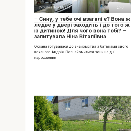
Україна понад усе
0
– Сину, у тебе очі взагалі є? Вона ж
ледве у двері заходить і до того ж
із дитиною! Для чого вона тобі? –
запитувала Ніна Віталіївна
Оксана готувалася до знайомства з батьками свого
коханого Андрія. Познайомилися вони на дні
народження
Україна понад усе
0