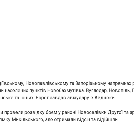
вдіївському, Новопавлівському та Запорізькому напрямках 
ни населених пунктів Новобахмутівка, Вугледар, Новопіль, 
нське та інших. Ворог завдав авіаудару в Авдіївки.
и провели розвідку боєм у районі Новоселівки Другої та з
ямку Микільського, але отримали відсіч та відійшли.