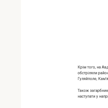
Крім того, на А
обстріляли райо
Гуляйполе, Кам’я
Також загарбник
наступати у напр