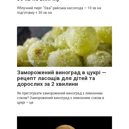
Яблучний пиріг “Єва” райська насолода — 10 хв на
підготовку + 30 хв на
Корисні поради
0
Заморожений виноград в цукрі —
рецепт ласощів для дітей та
дорослих за 2 хвилини
Як приготувати заморожений виноград з лимонним
соком? Заморожений виноград з лимонним соком в
цукрі — це