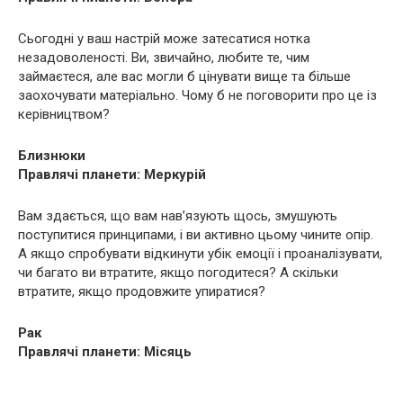
Сьогодні у ваш настрій може затесатися нотка
незадоволеності. Ви, звичайно, любите те, чим
займаєтеся, але вас могли б цінувати вище та більше
заохочувати матеріально. Чому б не поговорити про це із
керівництвом?
Близнюки
Правлячі планети: Меркурій
Вам здається, що вам нав’язують щось, змушують
поступитися принципами, і ви активно цьому чините опір.
А якщо спробувати відкинути убік емоції і проаналізувати,
чи багато ви втратите, якщо погодитеся? А скільки
втратите, якщо продовжите упиратися?
Рак
Правлячі планети: Місяць