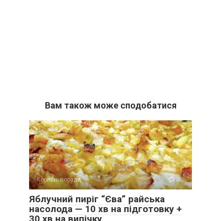
Вам також може сподобатися
Корисні поради
0
Яблучний пиріг “Єва” райська
насолода — 10 хв на підготовку +
30 хв на випічку