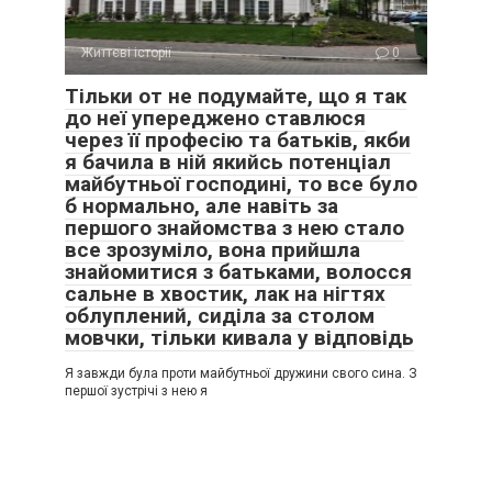
Життєві історії
0
Тільки от не подумайте, що я так
до неї упереджено ставлюся
через її професію та батьків, якби
я бачила в ній якийсь потенціал
майбутньої господині, то все було
б нормально, але навіть за
першого знайомства з нею стало
все зрозуміло, вона прийшла
знайомитися з батьками, волосся
сальне в хвостик, лак на нігтях
облуплений, сиділа за столом
мовчки, тільки кивала у відповідь
Я завжди була проти майбутньої дружини свого сина. З
першої зустрічі з нею я