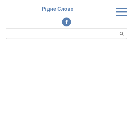
Перейти
Рідне Слово
до
вмісту
Пошук: