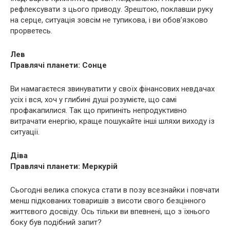
рефлексувати з цього приводу. Зрештою, поклавши руку
на серце, ситуація зовсім не тупикова, і ви обов’язково
прорветесь.
Лев
Правлячі планети: Сонце
Ви намагаєтеся звинуватити у своїх фінансових невдачах
усіх і вся, хоч у глибині душі розумієте, що самі
профакапилися. Так що припиніть непродуктивно
витрачати енергію, краще пошукайте інші шляхи виходу із
ситуації.
Діва
Правлячі планети: Меркурій
Сьогодні велика спокуса стати в позу всезнайки і повчати
менш підкованих товаришів з висоти свого безцінного
життєвого досвіду. Ось тільки ви впевнені, що з їхнього
боку був подібний запит?