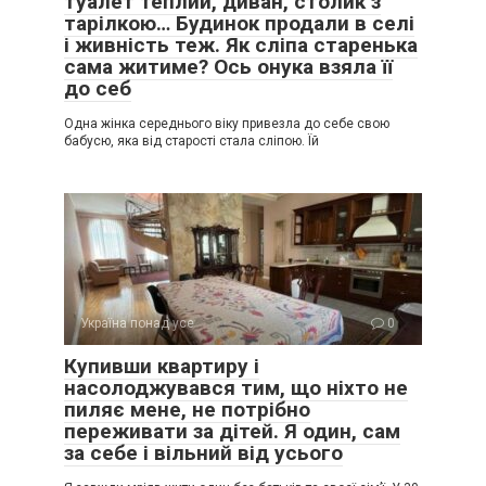
туалет теплий, диван, столик з
тарілкою… Будинок продали в селі
і живність теж. Як сліпа старенька
сама житиме? Ось онука взяла її
до себ
Одна жінка середнього віку привезла до себе свою
бабусю, яка від старості стала сліпою. Їй
Україна понад усе
0
Купивши квартиру і
насолоджувався тим, що ніхто не
пиляє мене, не потрібно
переживати за дітей. Я один, сам
за себе і вільний від усього