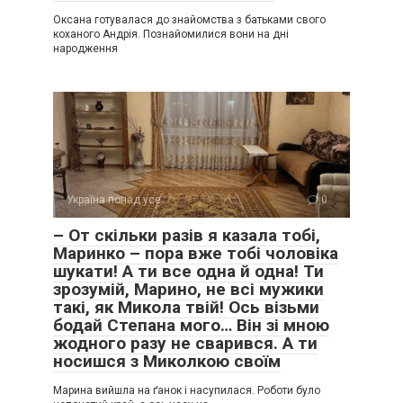
Оксана готувалася до знайомства з батьками свого
коханого Андрія. Познайомилися вони на дні
народження
Україна понад усе
0
– От скільки разів я казала тобі,
Маринко – пора вже тобі чоловіка
шукати! А ти все одна й одна! Ти
зрозумій, Марино, не всі мужики
такі, як Микола твій! Ось візьми
бодай Степана мого… Він зі мною
жодного разу не сварився. А ти
носишся з Миколкою своїм
Марина вийшла на ґанок і насупилася. Роботи було