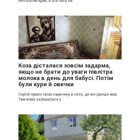
непочатий край, а ось часу на
Україна понад усе
0
Коза дісталася зовсім задарма,
якщо не брати до уваги півлітра
молока в день для бабусі. Потім
були кури й овечки
Сергій привіз свою наречену в село, де він раніше жив.
Там йому залишилася у