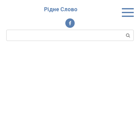
Перейти
Рідне Слово
до
вмісту
Пошук: