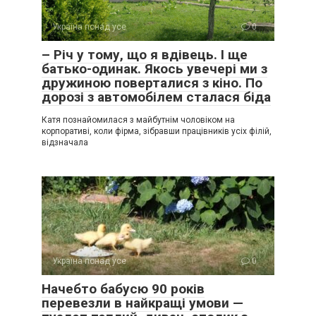
Україна понад усе
0
– Річ у тому, що я вдівець. І ще
батько-одинак. Якось увечері ми з
дружиною поверталися з кіно. По
дорозі з автомобілем сталася біда
Катя познайомилася з майбутнім чоловіком на
корпоративі, коли фірма, зібравши працівників усіх філій,
відзначала
Україна понад усе
0
Начебто бабусю 90 років
перевезли в найкращі умови —