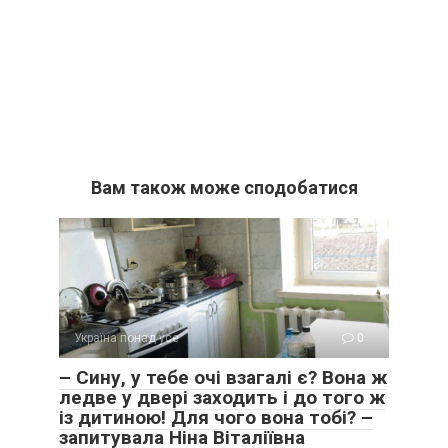
Вам також може сподобатися
Україна понад усе
0
– Сину, у тебе очі взагалі є? Вона ж
ледве у двері заходить і до того ж
із дитиною! Для чого вона тобі? –
запитувала Ніна Віталіївна