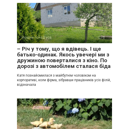
Україна понад усе
0
– Річ у тому, що я вдівець. І ще
батько-одинак. Якось увечері ми з
дружиною поверталися з кіно. По
дорозі з автомобілем сталася біда
Катя познайомилася з майбутнім чоловіком на
корпоративі, коли фірма, зібравши працівників усіх філій,
відзначала