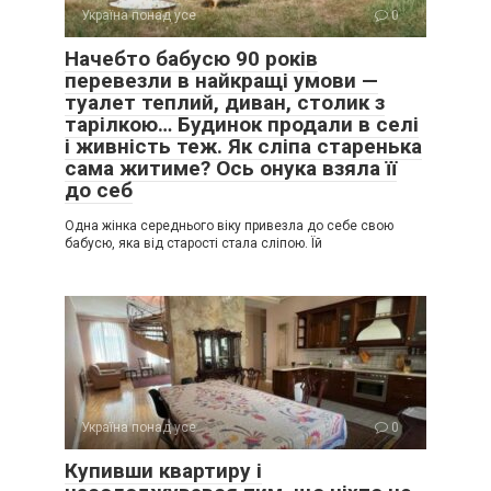
Україна понад усе
0
Начебто бабусю 90 років
перевезли в найкращі умови —
туалет теплий, диван, столик з
тарілкою… Будинок продали в селі
і живність теж. Як сліпа старенька
сама житиме? Ось онука взяла її
до себ
Одна жінка середнього віку привезла до себе свою
бабусю, яка від старості стала сліпою. Їй
Україна понад усе
0
Купивши квартиру і