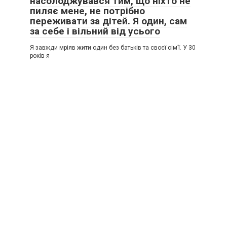
насолоджувався тим, що ніхто не
пиляє мене, не потрібно
переживати за дітей. Я один, сам
за себе і вільний від усього
Я завжди мріяв жити один без батьків та своєї сім’ї. У 30
років я