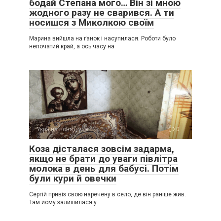
бодай Степана мого… Він зі мною
жодного разу не сварився. А ти
носишся з Миколкою своїм
Марина вийшла на ґанок і насупилася. Роботи було
непочатий край, а ось часу на
Україна понад усе
0
Коза дісталася зовсім задарма,
якщо не брати до уваги півлітра
молока в день для бабусі. Потім
були кури й овечки
Сергій привіз свою наречену в село, де він раніше жив.
Там йому залишилася у