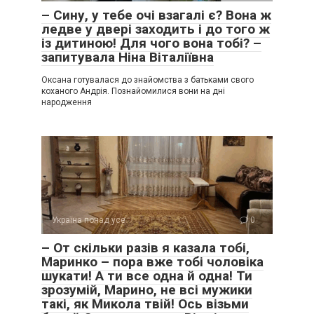
– Сину, у тебе очі взагалі є? Вона ж
ледве у двері заходить і до того ж
із дитиною! Для чого вона тобі? –
запитувала Ніна Віталіївна
Оксана готувалася до знайомства з батьками свого
коханого Андрія. Познайомилися вони на дні
народження
Україна понад усе
0
– От скільки разів я казала тобі,
Маринко – пора вже тобі чоловіка
шукати! А ти все одна й одна! Ти
зрозумій, Марино, не всі мужики
такі, як Микола твій! Ось візьми