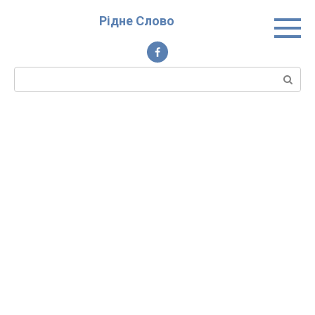
Перейти
Рідне Слово
до
вмісту
Пошук: