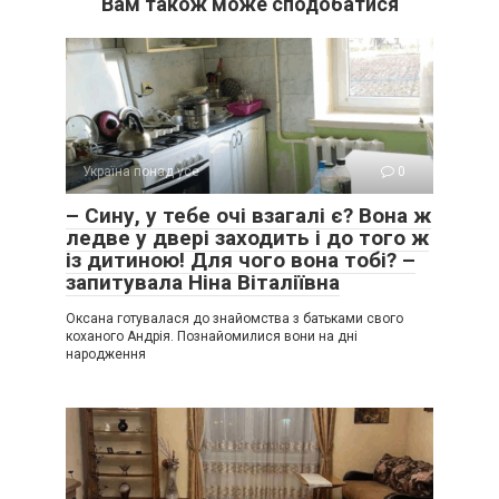
Вам також може сподобатися
Україна понад усе
0
– Сину, у тебе очі взагалі є? Вона ж
ледве у двері заходить і до того ж
із дитиною! Для чого вона тобі? –
запитувала Ніна Віталіївна
Оксана готувалася до знайомства з батьками свого
коханого Андрія. Познайомилися вони на дні
народження