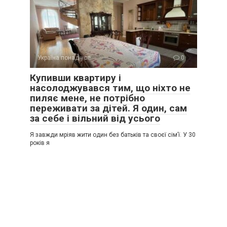
Україна понад усе
0
Купивши квартиру і
насолоджувався тим, що ніхто не
пиляє мене, не потрібно
переживати за дітей. Я один, сам
за себе і вільний від усього
Я завжди мріяв жити один без батьків та своєї сім’ї. У 30
років я