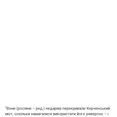
“Вони (росіяни – ред.) недарма перекривали Керченський
міст, оскільки намагалися використати його реверсно – і