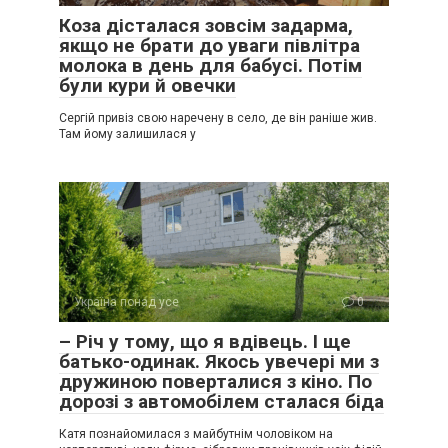
Коза дісталася зовсім задарма,
якщо не брати до уваги півлітра
молока в день для бабусі. Потім
були кури й овечки
Сергій привіз свою наречену в село, де він раніше жив.
Там йому залишилася у
Україна понад усе
0
– Річ у тому, що я вдівець. І ще
батько-одинак. Якось увечері ми з
дружиною поверталися з кіно. По
дорозі з автомобілем сталася біда
Катя познайомилася з майбутнім чоловіком на