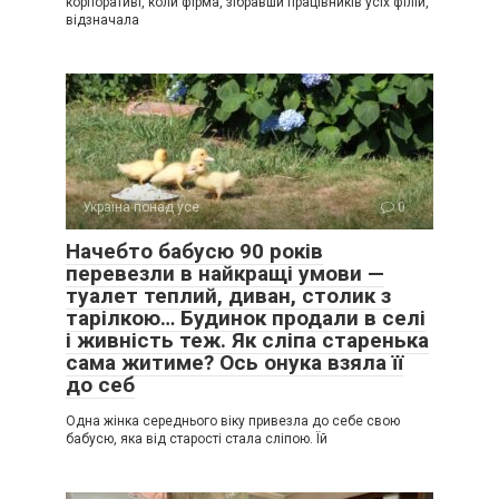
корпоративі, коли фірма, зібравши працівників усіх філій,
відзначала
Україна понад усе
0
Начебто бабусю 90 років
перевезли в найкращі умови —
туалет теплий, диван, столик з
тарілкою… Будинок продали в селі
і живність теж. Як сліпа старенька
сама житиме? Ось онука взяла її
до себ
Одна жінка середнього віку привезла до себе свою
бабусю, яка від старості стала сліпою. Їй