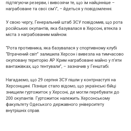
підтягуючи резерви, і вивозячи те, що їм найцінніше –
награбоване та свої сім’ї”, – йдеться у повідомленні.
У свою чергу, Генеральний штаб ЗСУ повідомив, що рота
російських окупантів, яка базувалася в Херсоні, втекла з
міста з награбованим майном.
“Рота противника, яка базувалася у спортивному клубі
“Втрачений світ” залишила Херсон і вивезла на тимчасово
окуповану територію АР Крим награбоване майно у п’яти
вантажівках, що тентували”, – зазначив у Генштабі.
Нагадаємо, що 29 серпня ЗСУ пішли у контрнаступі на
Херсонщині. Пізніше стало відомо, що українські бійці
знищили гуртожиток у Херсоні, де могли перебувати до
200 окупантів. Гуртожиток належить Херсонському
факультету Одеського державного університету
внутрішніх справ.