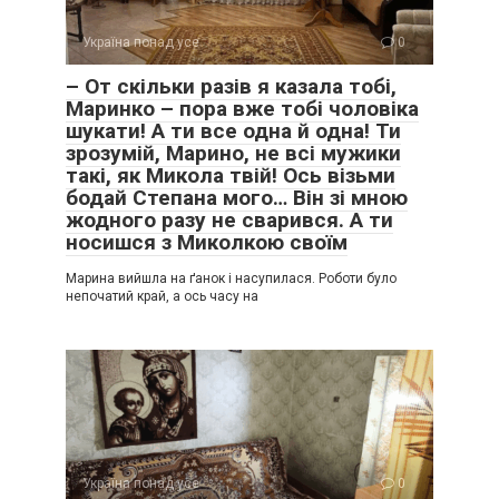
Україна понад усе
0
– От скільки разів я казала тобі,
Маринко – пора вже тобі чоловіка
шукати! А ти все одна й одна! Ти
зрозумій, Марино, не всі мужики
такі, як Микола твій! Ось візьми
бодай Степана мого… Він зі мною
жодного разу не сварився. А ти
носишся з Миколкою своїм
Марина вийшла на ґанок і насупилася. Роботи було
непочатий край, а ось часу на
Україна понад усе
0