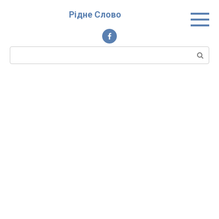
Перейти
Рідне Слово
до
вмісту
Пошук: