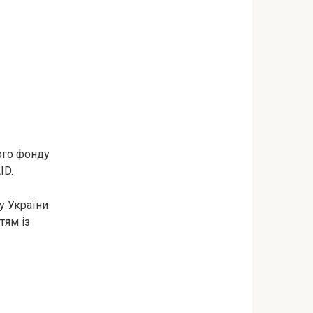
вого фонду
ID.
у України
тям із