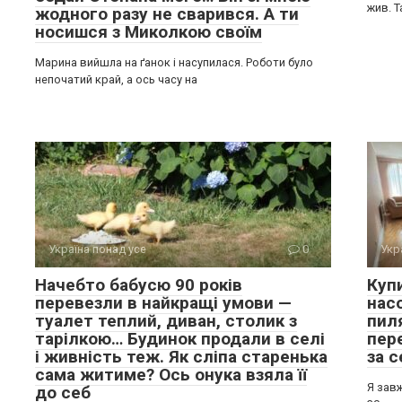
жив. 
жодного разу не сварився. А ти
носишся з Миколкою своїм
Марина вийшла на ґанок і насупилася. Роботи було
непочатий край, а ось часу на
Україна понад усе
0
Укр
Начебто бабусю 90 років
Куп
перевезли в найкращі умови —
нас
туалет теплий, диван, столик з
пил
тарілкою… Будинок продали в селі
пере
і живність теж. Як сліпа старенька
за с
сама житиме? Ось онука взяла її
Я завж
до себ