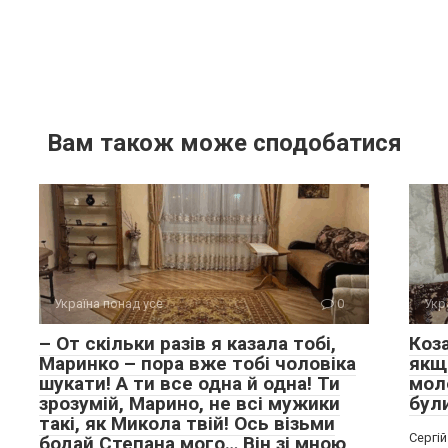
Вам також може сподобатися
Україна понад усе
0
Укр
– От скільки разів я казала тобі,
Коз
Маринко – пора вже тобі чоловіка
якщо
шукати! А ти все одна й одна! Ти
мол
зрозумій, Марино, не всі мужики
бул
такі, як Микола твій! Ось візьми
Сергій
бодай Степана мого… Він зі мною