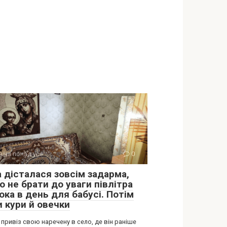
аїна понад усе
0
а дісталася зовсім задарма,
 не брати до уваги півлітра
ока в день для бабусі. Потім
и кури й овечки
 привіз свою наречену в село, де він раніше