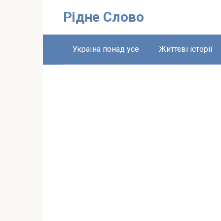
Перейти
Рідне Слово
до
вмісту
Україна понад усе
Життєві історії