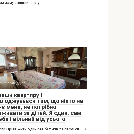
Там йому залишилася у
аїна понад усе
0
ивши квартиру і
олоджувався тим, що ніхто не
яє мене, не потрібно
живати за дітей. Я один, сам
ебе і вільний від усього
ди мріяв жити один без батьків та своєї сім’ї. У