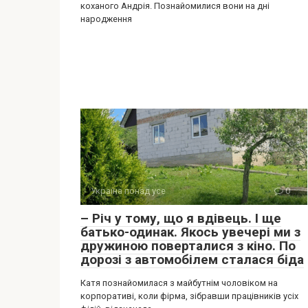
коханого Андрія. Познайомилися вони на дні
народження
Україна понад усе
0
– Річ у тому, що я вдівець. І ще
батько-одинак. Якось увечері ми з
дружиною поверталися з кіно. По
дорозі з автомобілем сталася біда
Катя познайомилася з майбутнім чоловіком на
корпоративі, коли фірма, зібравши працівників усіх