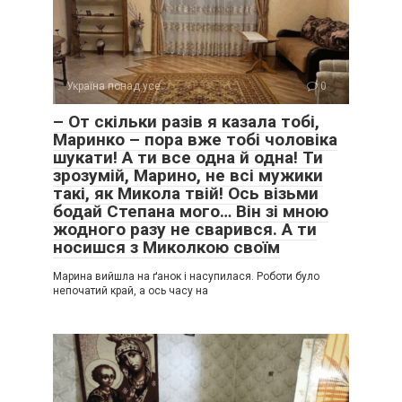
Україна понад усе
0
– От скільки разів я казала тобі,
Маринко – пора вже тобі чоловіка
шукати! А ти все одна й одна! Ти
зрозумій, Марино, не всі мужики
такі, як Микола твій! Ось візьми
бодай Степана мого… Він зі мною
жодного разу не сварився. А ти
носишся з Миколкою своїм
Марина вийшла на ґанок і насупилася. Роботи було
непочатий край, а ось часу на