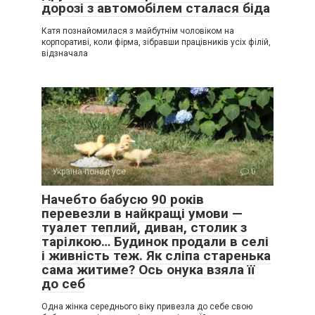
дорозі з автомобілем сталася біда
Катя познайомилася з майбутнім чоловіком на
корпоративі, коли фірма, зібравши працівників усіх філій,
відзначала
Україна понад усе
0
Начебто бабусю 90 років
перевезли в найкращі умови —
туалет теплий, диван, столик з
тарілкою… Будинок продали в селі
і живність теж. Як сліпа старенька
сама житиме? Ось онука взяла її
до себ
Одна жінка середнього віку привезла до себе свою