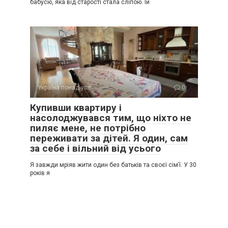
бабусю, яка від старості стала сліпою. Їй
Україна понад усе
0
Купивши квартиру і
насолоджувався тим, що ніхто не
пиляє мене, не потрібно
переживати за дітей. Я один, сам
за себе і вільний від усього
Я завжди мріяв жити один без батьків та своєї сім’ї. У 30
років я