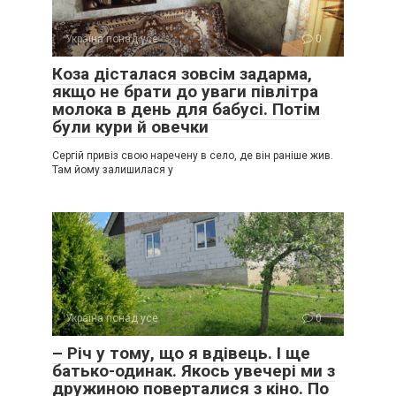
Україна понад усе
0
Коза дісталася зовсім задарма,
якщо не брати до уваги півлітра
молока в день для бабусі. Потім
були кури й овечки
Сергій привіз свою наречену в село, де він раніше жив.
Там йому залишилася у
Україна понад усе
0
– Річ у тому, що я вдівець. І ще
батько-одинак. Якось увечері ми з
дружиною поверталися з кіно. По