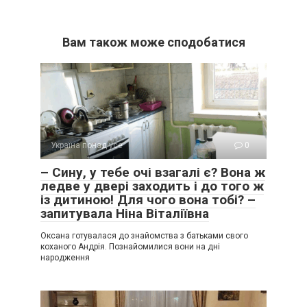
Вам також може сподобатися
Україна понад усе
0
– Сину, у тебе очі взагалі є? Вона ж
ледве у двері заходить і до того ж
із дитиною! Для чого вона тобі? –
запитувала Ніна Віталіївна
Оксана готувалася до знайомства з батьками свого
коханого Андрія. Познайомилися вони на дні
народження