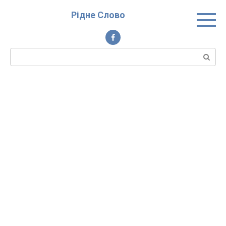
Перейти
Рідне Слово
до
вмісту
Пошук: