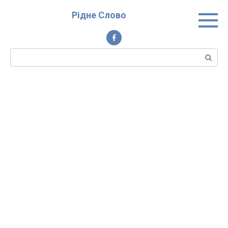
Перейти
Рідне Слово
до
вмісту
Пошук: