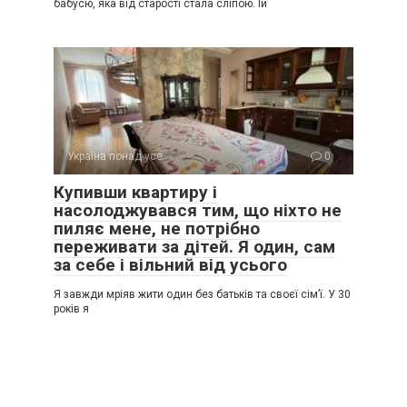
бабусю, яка від старості стала сліпою. Їй
Україна понад усе
0
Купивши квартиру і
насолоджувався тим, що ніхто не
пиляє мене, не потрібно
переживати за дітей. Я один, сам
за себе і вільний від усього
Я завжди мріяв жити один без батьків та своєї сім’ї. У 30
років я