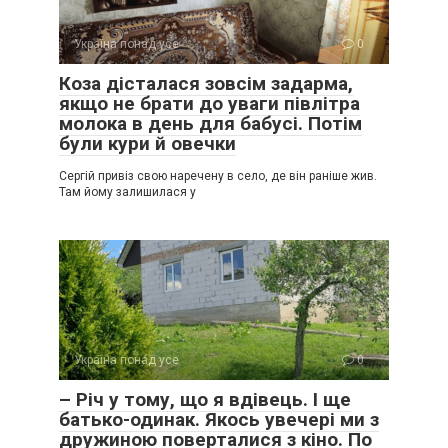
Україна понад усе
0
Коза дісталася зовсім задарма,
якщо не брати до уваги півлітра
молока в день для бабусі. Потім
були кури й овечки
Сергій привіз свою наречену в село, де він раніше жив.
Там йому залишилася у
Україна понад усе
0
– Річ у тому, що я вдівець. І ще
батько-одинак. Якось увечері ми з
дружиною поверталися з кіно. По