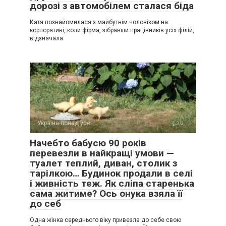
дорозі з автомобілем сталася біда
Катя познайомилася з майбутнім чоловіком на
корпоративі, коли фірма, зібравши працівників усіх філій,
відзначала
Україна понад усе
0
Начебто бабусю 90 років
перевезли в найкращі умови —
туалет теплий, диван, столик з
тарілкою… Будинок продали в селі
і живність теж. Як сліпа старенька
сама житиме? Ось онука взяла її
до себ
Одна жінка середнього віку привезла до себе свою