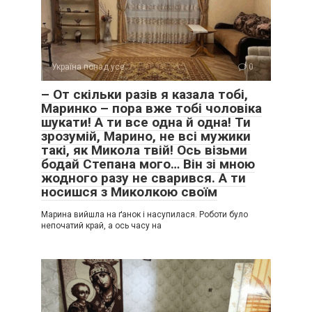
Україна понад усе
0
– От скільки разів я казала тобі,
Маринко – пора вже тобі чоловіка
шукати! А ти все одна й одна! Ти
зрозумій, Марино, не всі мужики
такі, як Микола твій! Ось візьми
бодай Степана мого… Він зі мною
жодного разу не сварився. А ти
носишся з Миколкою своїм
Марина вийшла на ґанок і насупилася. Роботи було
непочатий край, а ось часу на