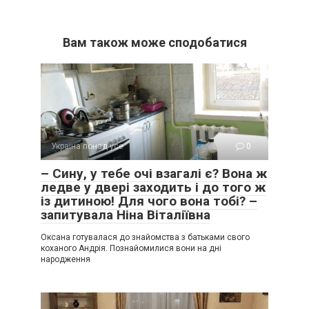
Вам також може сподобатися
Україна понад усе
0
– Сину, у тебе очі взагалі є? Вона ж
ледве у двері заходить і до того ж
із дитиною! Для чого вона тобі? –
запитувала Ніна Віталіївна
Оксана готувалася до знайомства з батьками свого
коханого Андрія. Познайомилися вони на дні
народження