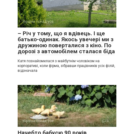
Україна понад усе
0
– Річ у тому, що я вдівець. І ще
батько-одинак. Якось увечері ми з
дружиною поверталися з кіно. По
дорозі з автомобілем сталася біда
Катя познайомилася з майбутнім чоловіком на
корпоративі, коли фірма, зібравши працівників усіх філій,
відзначала
Україна понад усе
0
Начебто бабусю 90 років