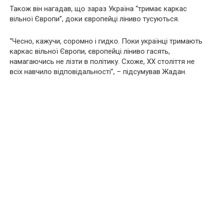
Також він нагадав, що зараз Україна “тримає каркас
вільної Європи”, доки європейці ліниво тусуються.
“Чесно, кажучи, соромно і гидко. Поки українці тримають
каркас вільної Європи, європейці ліниво гасять,
намагаючись не лізти в політику. Схоже, ХХ століття не
всіх навчило відповідальності”, – підсумував Жадан.