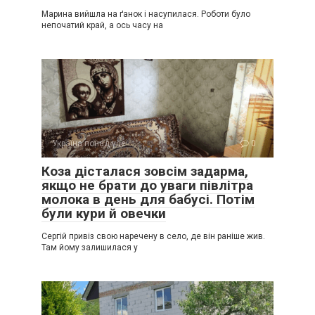
Марина вийшла на ґанок і насупилася. Роботи було
непочатий край, а ось часу на
Україна понад усе
0
Коза дісталася зовсім задарма,
якщо не брати до уваги півлітра
молока в день для бабусі. Потім
були кури й овечки
Сергій привіз свою наречену в село, де він раніше жив.
Там йому залишилася у