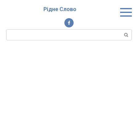
Перейти
Рідне Слово
до
вмісту
Пошук: