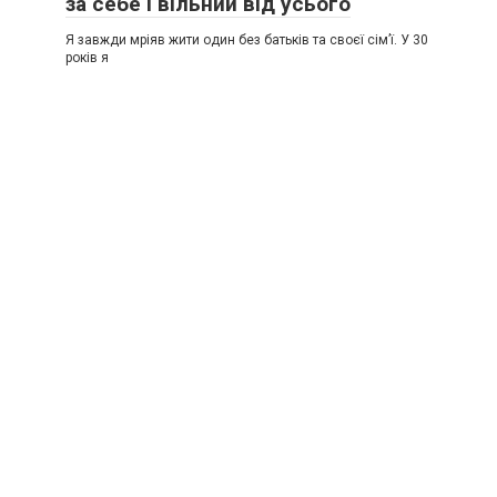
за себе і вільний від усього
Я завжди мріяв жити один без батьків та своєї сім’ї. У 30
років я