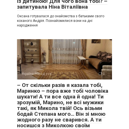
із дитиною! Для чого вона тобі? –
запитувала Ніна Віталіївна
Оксана готувалася до знайомства з батьками свого
коханого Андрія. Познайомилися вони на дні
народження
Україна понад усе
0
– От скільки разів я казала тобі,
Маринко – пора вже тобі чоловіка
шукати! А ти все одна й одна! Ти
зрозумій, Марино, не всі мужики
такі, як Микола твій! Ось візьми
бодай Степана мого… Він зі мною
жодного разу не сварився. А ти
носишся з Миколкою своїм