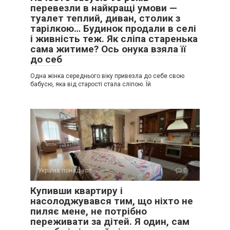
перевезли в найкращі умови —
туалет теплий, диван, столик з
тарілкою… Будинок продали в селі
і живність теж. Як сліпа старенька
сама житиме? Ось онука взяла її
до себ
Одна жінка середнього віку привезла до себе свою
бабусю, яка від старості стала сліпою. Їй
Україна понад усе
0
Купивши квартиру і
насолоджувався тим, що ніхто не
пиляє мене, не потрібно
переживати за дітей. Я один, сам