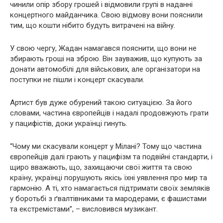
чинили опір збору грошей і відмовили групі в наданні
концертного майданчика. Свою відмову вони пояснили
тим, що кошти нібито будуть витрачені на війну.
У свою чергу, Жадан намагався пояснити, що вони не
збирають гроші на зброю. Він зауважив, що купують за
донати автомобілі для військових, але організатори на
поступки не пішли і концерт скасували.
Артист був дуже обурений такою ситуацією. За його
словами, частина європейців і надалі продовжують грати
у пацифістів, доки українці гинуть.
“Чому ми скасували концерт у Мілані? Тому що частина
європейців далі грають у пацифізм та подвійні стандарти, і
щиро вважають, що, захищаючи свої життя та свою
країну, українці порушують якісь їхні уявлення про мир та
гармонію. А ті, хто намагається підтримати своїх земляків
у боротьбі з ґвалтівниками та мародерами, є фашистами
та екстремістами”, – висловився музикант.