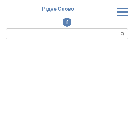
Перейти
Рідне Слово
до
вмісту
Пошук: