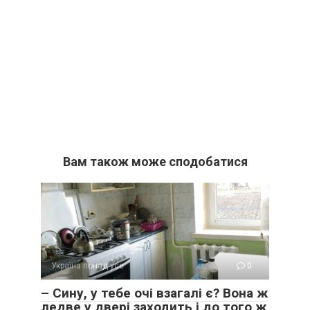
Вам також може сподобатися
Україна понад усе
0
– Сину, у тебе очі взагалі є? Вона ж
ледве у двері заходить і до того ж