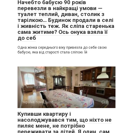
Начебто бабусю 90 років
перевезли в найкращі умови —
туалет теплий, диван, столик з
тарілкою… Будинок продали в селі
і живність теж. Як сліпа старенька
сама житиме? Ось онука взяла її
до себ
Одна жінка середнього віку привезла до себе свою
бабусю, яка від старості стала сліпою. Їй
Україна понад усе
0
Купивши квартиру і
насолоджувався тим, що ніхто не
пиляє мене, не потрібно
переживати за дітей. Я один, сам