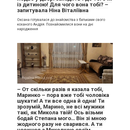
із дитиною! Для чого вона тобі? –
запитувала Ніна Віталіївна
Оксана готувалася до знайомства з батьками свого
коханого Андрія. Познайомилися вони на дні
народження
Україна понад усе
0
– От скільки разів я казала тобі,
Маринко – пора вже тобі чоловіка
шукати! А ти все одна й одна! Ти
зрозумій, Марино, не всі мужики
такі, як Микола твій! Ось візьми
бодай Степана мого… Він зі мною
жодного разу не сварився. А ти
носишся з Миколкою своїм