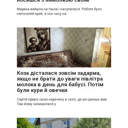
Марина вийшла на ґанок і насупилася. Роботи було
непочатий край, а ось часу на
Україна понад усе
0
Коза дісталася зовсім задарма,
якщо не брати до уваги півлітра
молока в день для бабусі. Потім
були кури й овечки
Сергій привіз свою наречену в село, де він раніше жив.
Там йому залишилася у