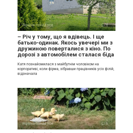
Україна понад усе
0
– Річ у тому, що я вдівець. І ще
батько-одинак. Якось увечері ми з
дружиною поверталися з кіно. По
дорозі з автомобілем сталася біда
Катя познайомилася з майбутнім чоловіком на
корпоративі, коли фірма, зібравши працівників усіх філій,
відзначала
Україна понад усе
0