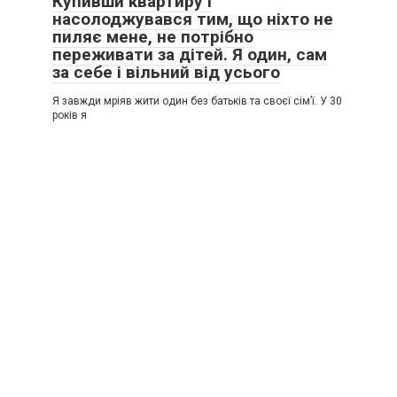
Купивши квартиру і
насолоджувався тим, що ніхто не
пиляє мене, не потрібно
переживати за дітей. Я один, сам
за себе і вільний від усього
Я завжди мріяв жити один без батьків та своєї сім’ї. У 30
років я