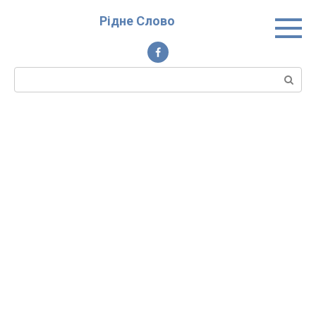
Перейти
Рідне Слово
до
вмісту
Пошук: