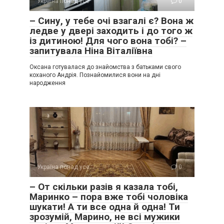
Україна понад усе
0
– Сину, у тебе очі взагалі є? Вона ж
ледве у двері заходить і до того ж
із дитиною! Для чого вона тобі? –
запитувала Ніна Віталіївна
Оксана готувалася до знайомства з батьками свого
коханого Андрія. Познайомилися вони на дні
народження
Україна понад усе
0
– От скільки разів я казала тобі,
Маринко – пора вже тобі чоловіка
шукати! А ти все одна й одна! Ти
зрозумій, Марино, не всі мужики