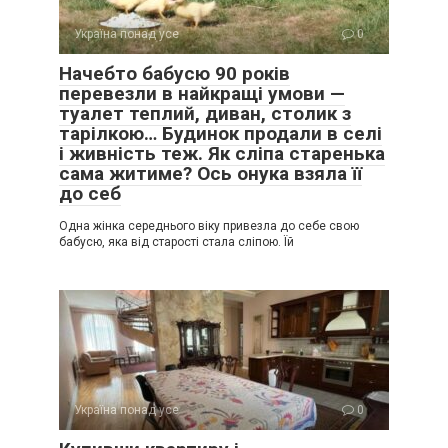
Україна понад усе
0
Начебто бабусю 90 років
перевезли в найкращі умови —
туалет теплий, диван, столик з
тарілкою… Будинок продали в селі
і живність теж. Як сліпа старенька
сама житиме? Ось онука взяла її
до себ
Одна жінка середнього віку привезла до себе свою
бабусю, яка від старості стала сліпою. Їй
Україна понад усе
0