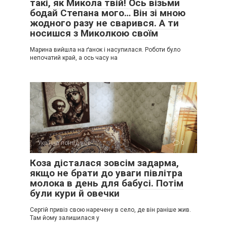
такі, як Микола твій! Ось візьми
бодай Степана мого… Він зі мною
жодного разу не сварився. А ти
носишся з Миколкою своїм
Марина вийшла на ґанок і насупилася. Роботи було
непочатий край, а ось часу на
Україна понад усе
0
Коза дісталася зовсім задарма,
якщо не брати до уваги півлітра
молока в день для бабусі. Потім
були кури й овечки
Сергій привіз свою наречену в село, де він раніше жив.
Там йому залишилася у