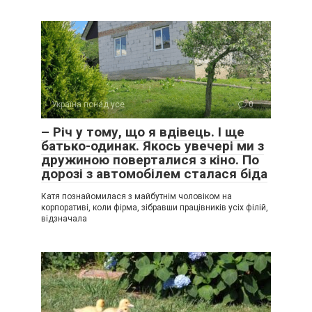
Україна понад усе
0
– Річ у тому, що я вдівець. І ще
батько-одинак. Якось увечері ми з
дружиною поверталися з кіно. По
дорозі з автомобілем сталася біда
Катя познайомилася з майбутнім чоловіком на
корпоративі, коли фірма, зібравши працівників усіх філій,
відзначала