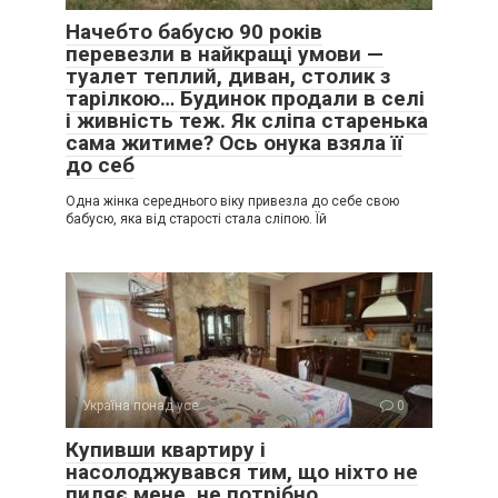
Начебто бабусю 90 років
перевезли в найкращі умови —
туалет теплий, диван, столик з
тарілкою… Будинок продали в селі
і живність теж. Як сліпа старенька
сама житиме? Ось онука взяла її
до себ
Одна жінка середнього віку привезла до себе свою
бабусю, яка від старості стала сліпою. Їй
Україна понад усе
0
Купивши квартиру і
насолоджувався тим, що ніхто не
пиляє мене, не потрібно