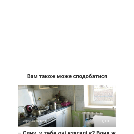
Вам також може сподобатися
Україна понад усе
0
– Сину, у тебе очі взагалі є? Вона ж