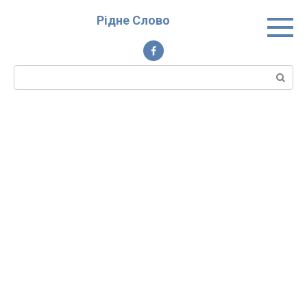
Перейти
Рідне Слово
до
вмісту
Пошук: