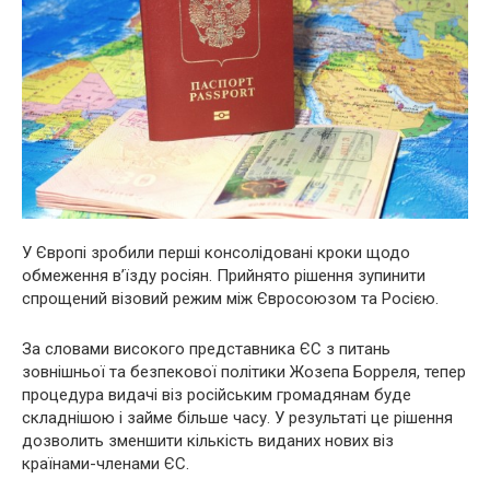
У Європі зробили перші консолідовані кроки щодо
обмеження в’їзду росіян. Прийнято рішення зупинити
спрощений візовий режим між Євросоюзом та Росією.
За словами високого представника ЄС з питань
зовнішньої та безпекової політики Жозепа Борреля, тепер
процедура видачі віз російським громадянам буде
складнішою і займе більше часу. У результаті це рішення
дозволить зменшити кількість виданих нових віз
країнами-членами ЄС.