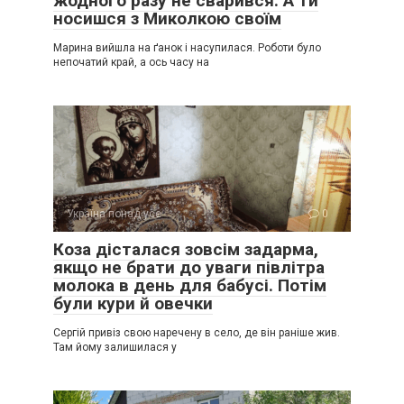
жодного разу не сварився. А ти
носишся з Миколкою своїм
Марина вийшла на ґанок і насупилася. Роботи було
непочатий край, а ось часу на
Україна понад усе
0
Коза дісталася зовсім задарма,
якщо не брати до уваги півлітра
молока в день для бабусі. Потім
були кури й овечки
Сергій привіз свою наречену в село, де він раніше жив.
Там йому залишилася у