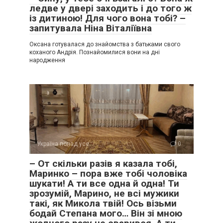
ледве у двері заходить і до того ж
із дитиною! Для чого вона тобі? –
запитувала Ніна Віталіївна
Оксана готувалася до знайомства з батьками свого
коханого Андрія. Познайомилися вони на дні
народження
Україна понад усе
0
– От скільки разів я казала тобі,
Маринко – пора вже тобі чоловіка
шукати! А ти все одна й одна! Ти
зрозумій, Марино, не всі мужики
такі, як Микола твій! Ось візьми
бодай Степана мого… Він зі мною