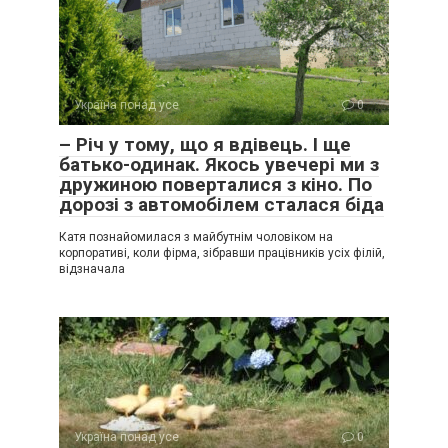
Україна понад усе
0
– Річ у тому, що я вдівець. І ще
батько-одинак. Якось увечері ми з
дружиною поверталися з кіно. По
дорозі з автомобілем сталася біда
Катя познайомилася з майбутнім чоловіком на
корпоративі, коли фірма, зібравши працівників усіх філій,
відзначала
Україна понад усе
0