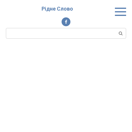
Перейти
Рідне Слово
до
вмісту
Пошук: