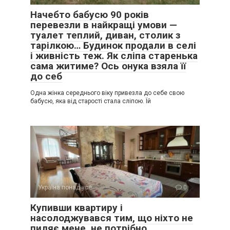
Начебто бабусю 90 років
перевезли в найкращі умови —
туалет теплий, диван, столик з
тарілкою… Будинок продали в селі
і живність теж. Як сліпа старенька
сама житиме? Ось онука взяла її
до себ
Одна жінка середнього віку привезла до себе свою
бабусю, яка від старості стала сліпою. Їй
Україна понад усе
0
Купивши квартиру і
насолоджувався тим, що ніхто не
пиляє мене, не потрібно