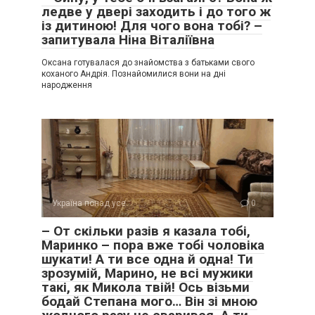
ледве у двері заходить і до того ж
із дитиною! Для чого вона тобі? –
запитувала Ніна Віталіївна
Оксана готувалася до знайомства з батьками свого
коханого Андрія. Познайомилися вони на дні
народження
Україна понад усе
0
– От скільки разів я казала тобі,
Маринко – пора вже тобі чоловіка
шукати! А ти все одна й одна! Ти
зрозумій, Марино, не всі мужики
такі, як Микола твій! Ось візьми
бодай Степана мого… Він зі мною