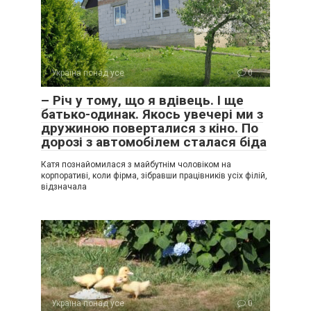
Україна понад усе
0
– Річ у тому, що я вдівець. І ще
батько-одинак. Якось увечері ми з
дружиною поверталися з кіно. По
дорозі з автомобілем сталася біда
Катя познайомилася з майбутнім чоловіком на
корпоративі, коли фірма, зібравши працівників усіх філій,
відзначала
Україна понад усе
0