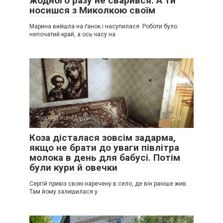
жодного разу не сварився. А ти
носишся з Миколкою своїм
Марина вийшла на ґанок і насупилася. Роботи було
непочатий край, а ось часу на
Україна понад усе
0
Коза дісталася зовсім задарма,
якщо не брати до уваги півлітра
молока в день для бабусі. Потім
були кури й овечки
Сергій привіз свою наречену в село, де він раніше жив.
Там йому залишилася у