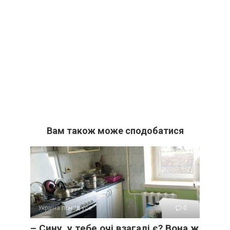
Вам також може сподобатися
Україна понад усе
0
– Сину, у тебе очі взагалі є? Вона ж