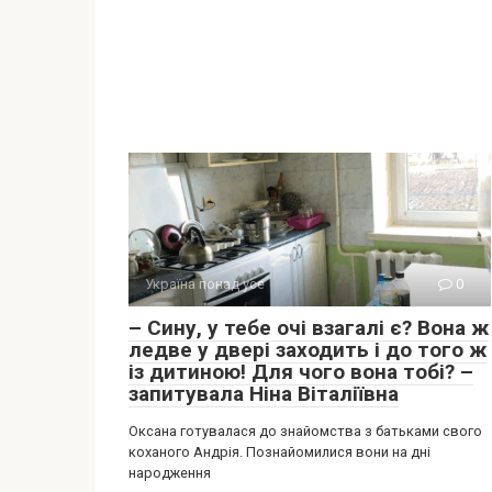
Україна понад усе
0
– Сину, у тебе очі взагалі є? Вона ж
ледве у двері заходить і до того ж
із дитиною! Для чого вона тобі? –
запитувала Ніна Віталіївна
Оксана готувалася до знайомства з батьками свого
коханого Андрія. Познайомилися вони на дні
народження