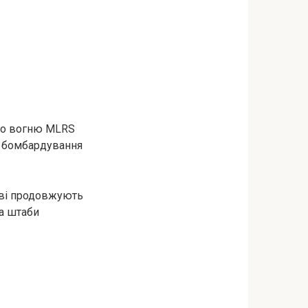
ого вогню MLRS
я бомбардування
ові продовжують
та штаби