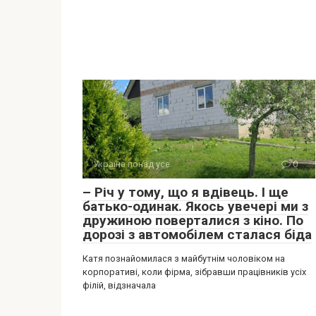
Україна понад усе
0
– Річ у тому, що я вдівець. І ще
батько-одинак. Якось увечері ми з
дружиною поверталися з кіно. По
дорозі з автомобілем сталася біда
Катя познайомилася з майбутнім чоловіком на
корпоративі, коли фірма, зібравши працівників усіх
філій, відзначала