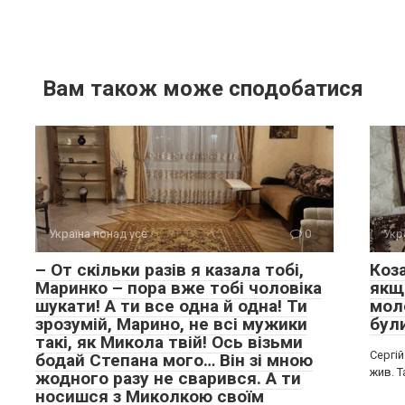
Вам також може сподобатися
Україна понад усе
0
Укр
– От скільки разів я казала тобі,
Коз
Маринко – пора вже тобі чоловіка
якщо
шукати! А ти все одна й одна! Ти
мол
зрозумій, Марино, не всі мужики
бул
такі, як Микола твій! Ось візьми
Сергій
бодай Степана мого… Він зі мною
жив. 
жодного разу не сварився. А ти
носишся з Миколкою своїм