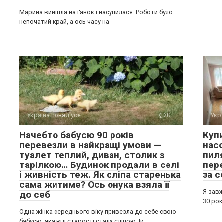
Марина вийшла на ґанок і насупилася. Роботи було
непочатий край, а ось часу на
Україна понад усе
0
Укр
Начебто бабусю 90 років
Куп
перевезли в найкращі умови —
нас
туалет теплий, диван, столик з
пил
тарілкою… Будинок продали в селі
пере
і живність теж. Як сліпа старенька
за с
сама житиме? Ось онука взяла її
Я завж
до себ
30 рок
Одна жінка середнього віку привезла до себе свою
бабусю, яка від старості стала сліпою. Їй