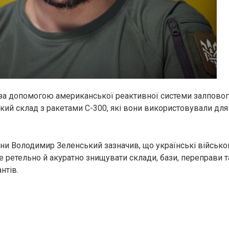
і за допомогою американської реактивної системи залпов
кий склад з ракетами С-300, які вони використовували дл
ни Володимир Зеленський зазначив, що українські військ
е ретельно й акуратно знищувати склади, бази, переправи 
нтів.