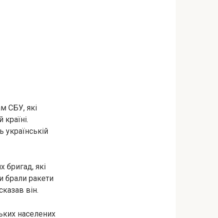
м СБУ, які
 країні.
ь українській
 бригад, які
и брали ракети
сказав він.
ських населених