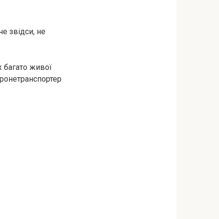
е звідси, не
ж багато живої
бронетранспортер