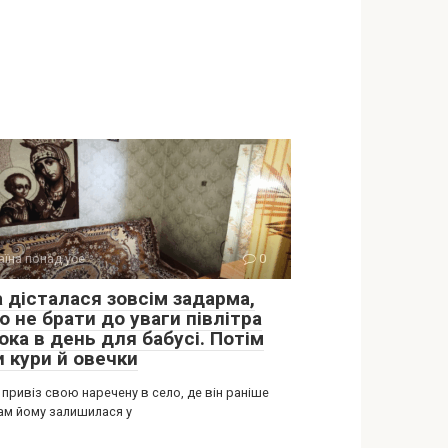
аїна понад усе
0
а дісталася зовсім задарма,
 не брати до уваги півлітра
ока в день для бабусі. Потім
и кури й овечки
 привіз свою наречену в село, де він раніше
Там йому залишилася у