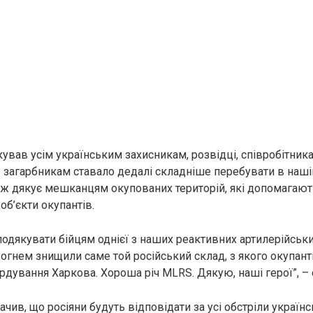
ував усім українським захисникам, розвідці, співробітника
б загарбникам ставало дедалі складніше перебувати в нашій
ж дякує мешканцям окупованих територій, які допомагают
об’єкти окупантів.
одякувати бійцям однієї з наших реактивних артилерійських
огнем знищили саме той російський склад, з якого окупант
дування Харкова. Хороша річ MLRS. Дякую, наші герої”, – 
чив, що росіяни будуть відповідати за усі обстріли україн