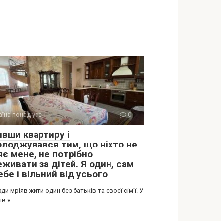
аїна понад усе
0
ивши квартиру і
олоджувався тим, що ніхто не
яє мене, не потрібно
живати за дітей. Я один, сам
ебе і вільний від усього
ди мріяв жити один без батьків та своєї сім’ї. У
ів я