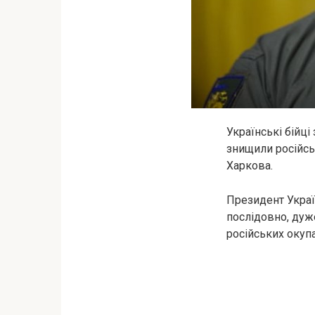
Українські бійц
знищили російсь
Харкова.
Президент Украї
послідовно, дуж
російських окупа