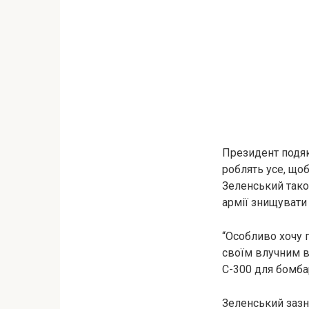
Президент подяк
роблять усе, що
Зеленський тако
армії знищувати 
“Особливо хочу п
своїм влучним в
С-300 для бомбар
Зеленський зазна