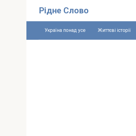
Перейти
Рідне Слово
до
вмісту
Україна понад усе
Життєві історії