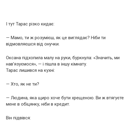
І тут Тарас різко кидає:
— Мамо, ти ж розумієш, як це виглядає? Ніби ти
відмовляєшся від онучки.
Оксана підхопила малу на руки, буркнула: «Значить, ми
нав’язуємося», — і пішла в іншу кімнату.
Тарас лишився на кухні:
— Хто, як не ти?
— Людина, яка щиро хоче бути хрещеною. Ви ж втягуєте
мене в обіцянку, ніби в кредит.
Він підвівся: