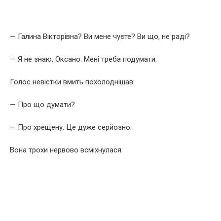
— Галина Вікторівна? Ви мене чуєте? Ви що, не раді?
— Я не знаю, Оксано. Мені треба подумати.
Голос невістки вмить похолоднішав:
— Про що думати?
— Про хрещену. Це дуже серйозно.
Вона трохи нервово всміхнулася: