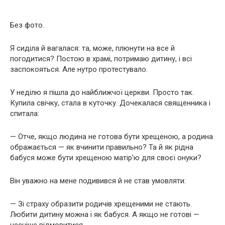
Без фото.
Я сиділа й вагалася: та, може, плюнути на все й
погодитися? Постою в храмі, потримаю дитину, і всі
заспокояться. Але нутро протестувало.
У неділю я пішла до найближчої церкви. Просто так.
Купила свічку, стала в куточку. Дочекалася священника і
спитала:
— Отче, якщо людина не готова бути хрещеною, а родина
ображається — як вчинити правильно? Та й як рідна
бабуся може бути хрещеною матірʼю для своєї онуки?
Він уважно на мене подивився й не став умовляти:
— Зі страху образити родичів хрещеними не стають.
Любити дитину можна і як бабуся. А якщо не готові —