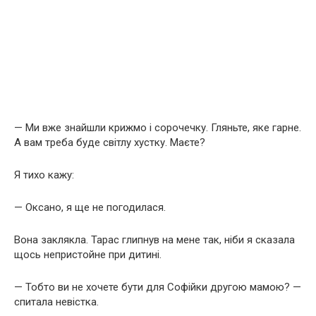
— Ми вже знайшли крижмо і сорочечку. Гляньте, яке гарне.
А вам треба буде світлу хустку. Маєте?
Я тихо кажу:
— Оксано, я ще не погодилася.
Вона заклякла. Тарас глипнув на мене так, ніби я сказала
щось непристойне при дитині.
— Тобто ви не хочете бути для Софійки другою мамою? —
спитала невістка.