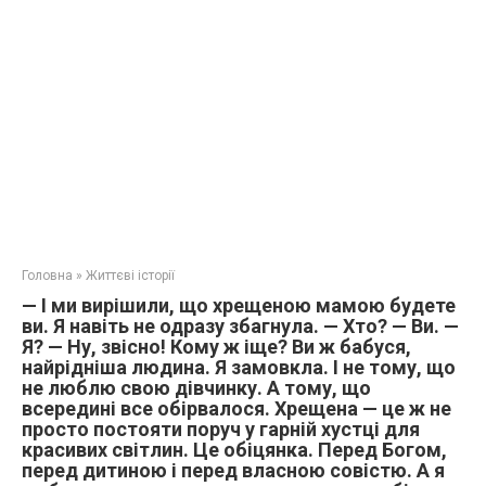
Головна
»
Життєві історії
— І ми вирішили, що хрещеною мамою будете
ви. Я навіть не одразу збагнула. — Хто? — Ви. —
Я? — Ну, звісно! Кому ж іще? Ви ж бабуся,
найрідніша людина. Я замовкла. І не тому, що
не люблю свою дівчинку. А тому, що
всередині все обірвалося. Хрещена — це ж не
просто постояти поруч у гарній хустці для
красивих світлин. Це обіцянка. Перед Богом,
перед дитиною і перед власною совістю. А я