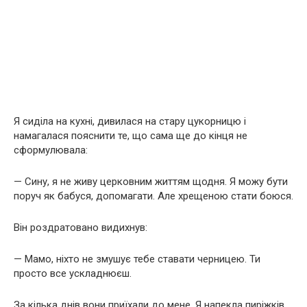
Я сиділа на кухні, дивилася на стару цукорницю і
намагалася пояснити те, що сама ще до кінця не
сформулювала:
— Сину, я не живу церковним життям щодня. Я можу бути
поруч як бабуся, допомагати. Але хрещеною стати боюся.
Він роздратовано видихнув:
— Мамо, ніхто не змушує тебе ставати черницею. Ти
просто все ускладнюєш.
За кілька днів вони приїхали до мене. Я напекла пиріжків