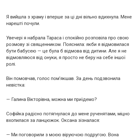
Я вийшла з храму і вперше за ці дні вільно вдихнула. Мене
нарешті почули.
Увечері я набрала Тараса і спокійно розповіла про свою
розмову зі священником. Пояснила: якби я відмовилася
бути бабусею — це була б відмова від дитини. Але я не
відмовляюся від онуки, я просто не беру на себе іншої
ролі.
Він помовчав, голос пом’якшав. За день подзвонила
невістка:
— Галина Вікторівна, можна ми приїдемо?
Софійка радісно потягнулася до мене рученятами, міцно
вхопилася за ланцюжок. Оксана зізналася:
— Ми поговорили з моєю віруючою подругою. Вона