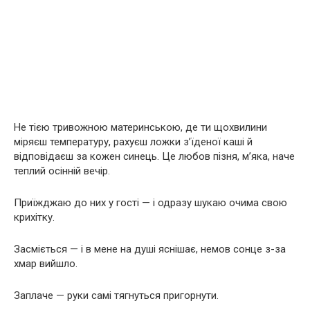
Не тією тривожною материнською, де ти щохвилини
міряєш температуру, рахуєш ложки з’їденої каші й
відповідаєш за кожен синець. Це любов пізня, м’яка, наче
теплий осінній вечір.
Приїжджаю до них у гості — і одразу шукаю очима свою
крихітку.
Засміється — і в мене на душі яснішає, немов сонце з-за
хмар вийшло.
Заплаче — руки самі тягнуться пригорнути.