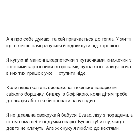
А я про себе думаю: та хай привчається до тепла. У житті
ще встигне намерзнутися й відвикнути від хорошого.
Я купую їй манюні шкарпеточки з кутасиками, книжечки з
товстими картонними сторінками, пухнастого зайця, хоча
в них тих іграшок уже — ступити ніде.
Коли невістка геть виснажена, тихенько наварю їм
свіжого борщику. Сиджу із Софійкою, коли дітям треба
до лікаря або хоч би поспати пару годин.
Я не ідеальна свекруха й бабуся. Буває, лізу з порадами, а
потім сама себе подумки сварю. Буває, губи гну, якщо
довго не кличуть. Але ж онуку я люблю до нестями.