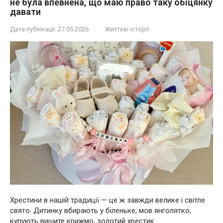
не була впевнена, що маю право таку обіцянку
давати
Дата публікації:
27.05.2026
Життєві історії
Хрестини в нашій традиції — це ж завжди велике і світле
свято. Дитинку вбирають у біленьке, мов янголятко,
купують вишите крижмо, золотий хрестик.