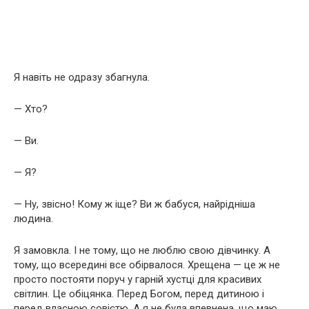
Я навіть не одразу збагнула.
— Хто?
— Ви.
— Я?
— Ну, звісно! Кому ж іще? Ви ж бабуся, найрідніша
людина.
Я замовкла. І не тому, що не люблю свою дівчинку. А
тому, що всередині все обірвалося. Хрещена — це ж не
просто постояти поруч у гарній хустці для красивих
світлин. Це обіцянка. Перед Богом, перед дитиною і
перед власною совістю. А я не була впевнена, що маю