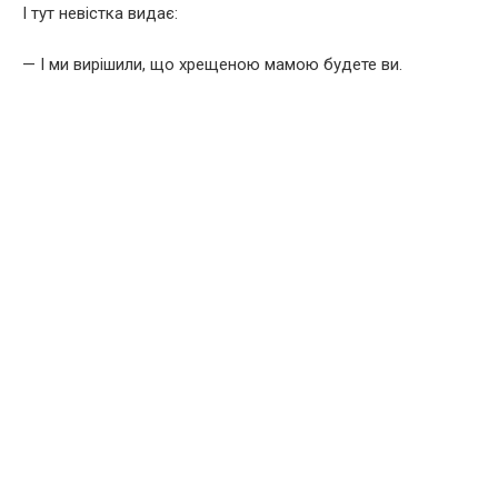
І тут невістка видає:
— І ми вирішили, що хрещеною мамою будете ви.