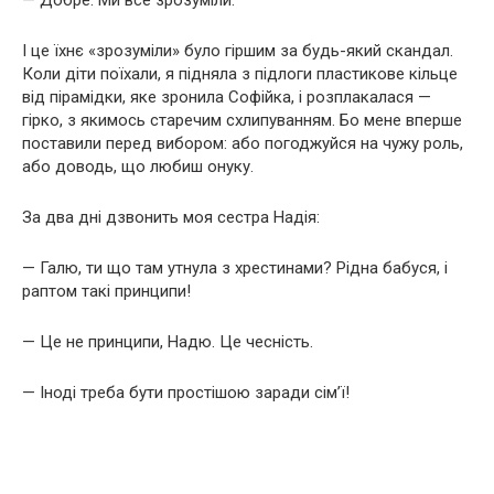
— Добре. Ми все зрозуміли.
І це їхнє «зрозуміли» було гіршим за будь-який скандал.
Коли діти поїхали, я підняла з підлоги пластикове кільце
від пірамідки, яке зронила Софійка, і розплакалася —
гірко, з якимось старечим схлипуванням. Бо мене вперше
поставили перед вибором: або погоджуйся на чужу роль,
або доводь, що любиш онуку.
За два дні дзвонить моя сестра Надія:
— Галю, ти що там утнула з хрестинами? Рідна бабуся, і
раптом такі принципи!
— Це не принципи, Надю. Це чесність.
— Іноді треба бути простішою заради сім’ї!