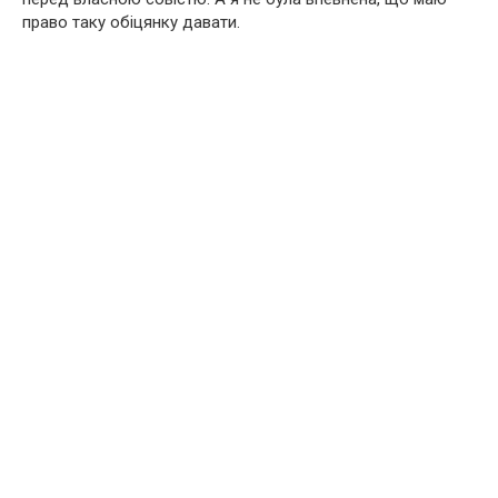
право таку обіцянку давати.