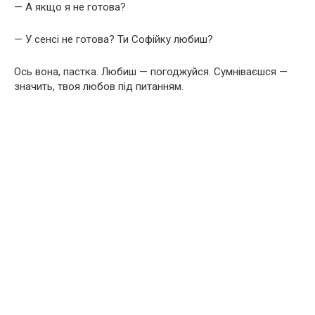
— А якщо я не готова?
— У сенсі не готова? Ти Софійку любиш?
Ось вона, пастка. Любиш — погоджуйся. Сумніваєшся —
значить, твоя любов під питанням.