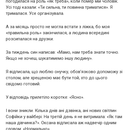
погодилася на роль «як треба», коли помер мій чоловік.
Усі тоді казали: «Ти сильна, ти повинна триматися». Я
трималася. Усе організувала.
А за місяць просто не могла встати з ліжка, бо моя
«правильна роль» закінчилася, а людина всередині
розсипалася на друзки.
За тиждень син написав: «Мамо, нам треба знати точно.
Якщо не хочеш, шукатимемо іншу людину».
Я відписала, що люблю онучку, обов’язково допоможу зі
столом, але хрещеною має бути той, хто до цього
свідомо готовий.
У відповідь прилетіло коротке: «Ясно».
І вони зникли. Кілька днів ані дзвінка, ані нових світлин
Софійки у вайбері. На третій день я не витримала: «Як там
наша дівчинка?». Оксана відписала аж надвечір одним
словом: «Нормально».