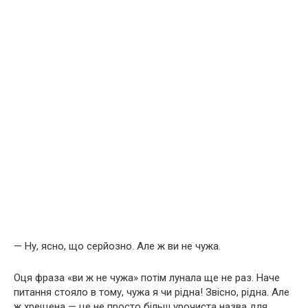
— Ну, ясно, що серйозно. Але ж ви не чужа.
Оця фраза «ви ж не чужа» потім лунала ще не раз. Наче
питання стояло в тому, чужа я чи рідна! Звісно, рідна. Але
ж хрещена — це не просто більш урочиста назва для