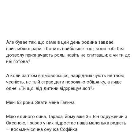
Але буває так, що саме в цей день родина завдає
найглибшої рани. І болить найбільше тоді, коли тобі без
дозволу призначають роль, навіть не спитавши: а чи ти до
неї готова?
А коли раптом відмовляєшся, найрідніші чують не твою
чесність, не твій страх дати порожню обіцянку, а лише
одне: «Ти що, від дитини відхрещуєшся?»
Мені 63 роки. Звати мене Галина.
Маю єдиного сина, Тараса, йому вже 36. Він одружений з
Оксаною, і зараз у них підростає наша маленька радість
— восьмимісячна онучка Софійка.