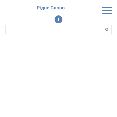
Перейти
Рідне Слово
до
вмісту
Пошук: