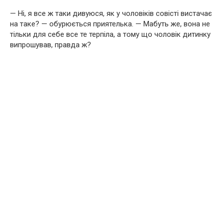
— Ні, я все ж таки дивуюся, як у чоловіків совісті вистачає
на таке? — обурюється приятелька. — Мабуть же, вона не
тільки для себе все те терпіла, а тому що чоловік дитинку
випрошував, правда ж?