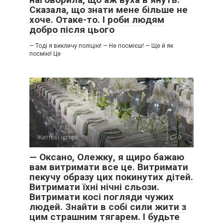
Сказала, що знати мене більше не
хоче. Отаке-то. І роби людям
добро після цього
— Тоді я викличу поліцію! — Не посмієш! — Ще й як
посмію! Це
Життєві історії
0
— Оксано, Олежку, я щиро бажаю
вам витримати все це. Витримати
пекучу образу цих покинутих дітей.
Витримати їхні нічні сльози.
Витримати косі погляди чужих
людей. Знайти в собі сили жити з
цим страшним тягарем. І будьте