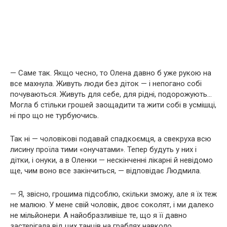
— Саме так. Якщо чесно, то Олена давно б уже рукою на
все махнула. Живуть люди без діток — і непогано собі
почуваються. Живуть для себе, для рідні, подорожують…
Могла б стільки грошей заощадити та жити собі в усмішці,
ні про що не турбуючись.
Так ні — чоловікові подавай спадкоємця, а свекруха всю
лисину проїла тими «онучатами». Тепер будуть у них і
дітки, і онуки, а в Оленки — нескінченні лікарні й невідомо
ще, чим воно все закінчиться, — відповідає Людмила.
— Я, звісно, грошима підсоблю, скільки зможу, але я їх теж
не малюю. У мене свій чоловік, двоє соколят, і ми далеко
не мільйонери. А найобразливіше те, що я її давно
застерігала від цих танців на граблях навколо