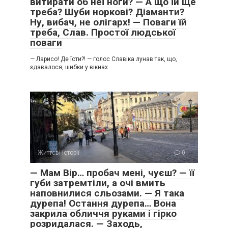
витирати об неї ноги? — А що їй ще
треба? Шуби норкові? Діаманти?
Ну, вибач, не олігарх! — Поваги їй
треба, Слав. Простої людської
поваги
— Ларисо! Де їсти?! — голос Славіка лунав так, що,
здавалося, шибки у вікнах
Життєві історії
0
— Мам Вір… пробач мені, чуєш? — її
губи затремтіли, а очі вмить
наповнилися сльозами. — Я така
дурепа! Остання дурепа… Вона
закрила обличчя руками і гірко
розридалася. — Заходь,