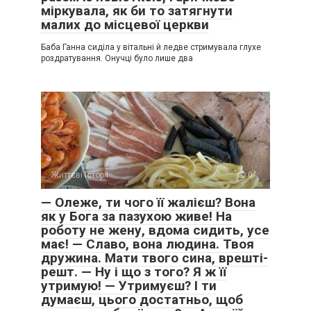
міркувала, як би то затягнути
малих до місцевої церкви
Баба Ганна сиділа у вітальні й ледве стримувала глухе
роздратування. Онучці було лише два
Життєві історії
0
— Олеже, ти чого її жалієш? Вона
як у Бога за пазухою живе! На
роботу не жену, вдома сидить, усе
має! — Славо, вона людина. Твоя
дружина. Мати твого сина, врешті-
решт. — Ну і що з того? Я ж її
утримую! — Утримуєш? І ти
думаєш, цього достатньо, щоб