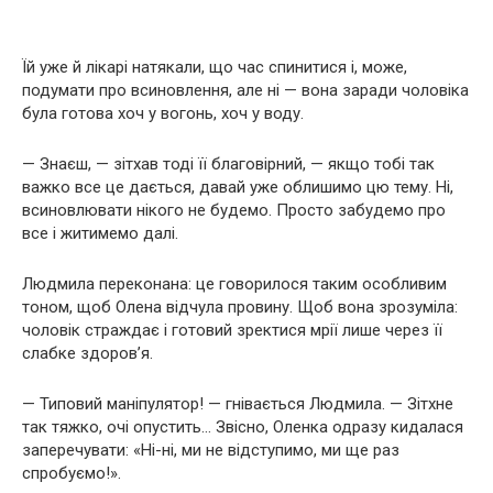
Їй уже й лікарі натякали, що час спинитися і, може,
подумати про всиновлення, але ні — вона заради чоловіка
була готова хоч у вогонь, хоч у воду.
— Знаєш, — зітхав тоді її благовірний, — якщо тобі так
важко все це дається, давай уже облишимо цю тему. Ні,
всиновлювати нікого не будемо. Просто забудемо про
все і житимемо далі.
Людмила переконана: це говорилося таким особливим
тоном, щоб Олена відчула провину. Щоб вона зрозуміла:
чоловік страждає і готовий зректися мрії лише через її
слабке здоров’я.
— Типовий маніпулятор! — гнівається Людмила. — Зітхне
так тяжко, очі опустить… Звісно, Оленка одразу кидалася
заперечувати: «Ні-ні, ми не відступимо, ми ще раз
спробуємо!».