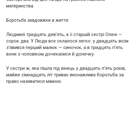
материнства.
Боротьба завдовжки в життя
Людмилі тридцять дев’ять, а її старшій сестрі Олені —
сорок два. У Люди все склалося легко: у двадцять вісім
з’явився перший малюк — синочок, а в тридцять п’ять
вони з чоловіком дочекалися й донечку.
У сестри ж, яка пішла під вінець у двадцять п’ять років,
майже сімнадцять літ триває виснажлива боротьба за
право називатися мамою.