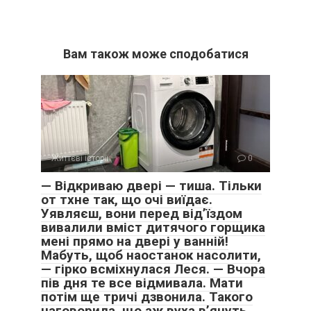
Вам також може сподобатися
Життєві історії
0
— Відкриваю двері — тиша. Тільки
от тхне так, що очі виїдає.
Уявляєш, вони перед від’їздом
вивалили вміст дитячого горщика
мені прямо на двері у ванній!
Мабуть, щоб наостанок насолити,
— гірко всміхнулася Леся. — Вчора
пів дня те все відмивала. Мати
потім ще тричі дзвонила. Такого
наговорила, що аж вуха в’януть.