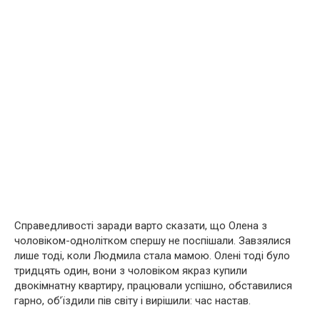
Справедливості заради варто сказати, що Олена з
чоловіком-однолітком спершу не поспішали. Завзялися
лише тоді, коли Людмила стала мамою. Олені тоді було
тридцять один, вони з чоловіком якраз купили
двокімнатну квартиру, працювали успішно, обставилися
гарно, об’їздили пів світу і вирішили: час настав.