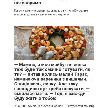
поговоримо
Ключ у замку клацнув якось надто гучно, ніби одним
махом відрізавши шмат мого минулого.
Життєві історії
0
— Мамцю, а моя майбутня жінка
теж буде так смачно готувати, як
ти? — питав колись малий Тарас,
наминаючи вареники з вишнями. —
Сподіваюсь, синку. Але таку
господиню ще треба пошукати, —
сміялася мати. — Тоді я завжди
буду жити з тобою
У Ганни Василівни сьогодні ювілей — шістдесят п’ять. Від