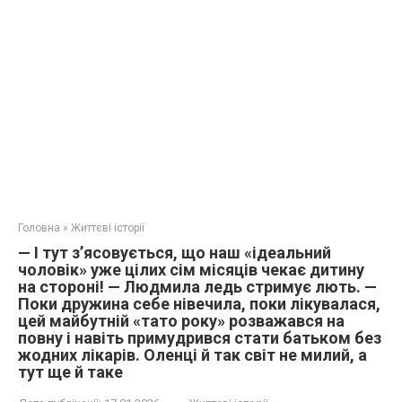
Головна
»
Життєві історії
— І тут з’ясовується, що наш «ідеальний
чоловік» уже цілих сім місяців чекає дитину
на стороні! — Людмила ледь стримує лють. —
Поки дружина себе нівечила, поки лікувалася,
цей майбутній «тато року» розважався на
повну і навіть примудрився стати батьком без
жодних лікарів. Оленці й так світ не милий, а
тут ще й таке