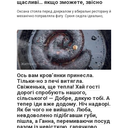
щасливі… якщо зможете, звісно
Оксана стояла перед дзеркалом у вбиральні ресторану й
механічно поправляла фату. Сукня сиділа ідеально,
Життєві історії
0
Ось вам кров’янки принесла.
Тільки-но з печі витягла.
Свіженька, ще тепла! Хай гості
дорогі спробують нашого,
сільського! — Добре, дякую тобі. А
тепер іди вже додому. Ніч надворі.
Як би чого не вийшло. Люба,
невдоволено підібгавши губи,
пішла, а Ганна, перемиваючи посуд
разом із невісткою, гарячково