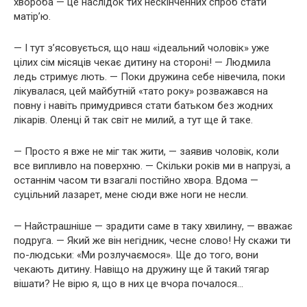
хвороба — це наслідок тих нескінченних спроб стати
матір’ю.
— І тут з’ясовується, що наш «ідеальний чоловік» уже
цілих сім місяців чекає дитину на стороні! — Людмила
ледь стримує лють. — Поки дружина себе нівечила, поки
лікувалася, цей майбутній «тато року» розважався на
повну і навіть примудрився стати батьком без жодних
лікарів. Оленці й так світ не милий, а тут ще й таке.
— Просто я вже не міг так жити, — заявив чоловік, коли
все випливло на поверхню. — Скільки років ми в напрузі, а
останнім часом ти взагалі постійно хвора. Вдома —
суцільний лазарет, мене сюди вже ноги не несли.
— Найстрашніше — зрадити саме в таку хвилину, — вважає
подруга. — Який же він негідник, чесне слово! Ну скажи ти
по-людськи: «Ми розлучаємося». Ще до того, вони
чекають дитину. Навіщо на дружину ще й такий тягар
вішати? Не вірю я, що в них це вчора почалося…