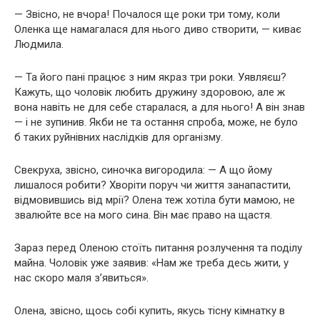
— Звісно, не вчора! Почалося ще роки три тому, коли
Оленка ще намагалася для нього диво створити, — киває
Людмила.
— Та його пані працює з ним якраз три роки. Уявляєш?
Кажуть, що чоловік любить дружину здоровою, але ж
вона навіть не для себе старалася, а для нього! А він знав
— і не зупинив. Якби не та остання спроба, може, не було
б таких руйнівних наслідків для організму.
Свекруха, звісно, синочка вигородила: — А що йому
лишалося робити? Хворіти поруч чи життя занапастити,
відмовившись від мрії? Олена теж хотіла бути мамою, не
звалюйте все на мого сина. Він має право на щастя.
Зараз перед Оленою стоїть питання розлучення та поділу
майна. Чоловік уже заявив: «Нам же треба десь жити, у
нас скоро маля з’явиться».
Олена, звісно, щось собі купить, якусь тісну кімнатку в