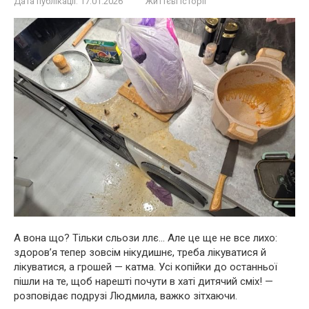
Дата публікації:
17.01.2026
Життєві історії
А вона що? Тільки сльози ллє… Але це ще не все лихо:
здоров’я тепер зовсім нікудишнє, треба лікуватися й
лікуватися, а грошей — катма. Усі копійки до останньої
пішли на те, щоб нарешті почути в хаті дитячий сміх! —
розповідає подрузі Людмила, важко зітхаючи.