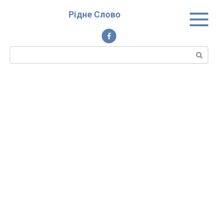
Перейти
Рідне Слово
до
вмісту
Пошук: