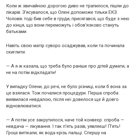
Коли ж звичайною дорогою диво не трапилося, пішли до
лікарів. З’ясувалося, що Олені допоможе тільки ЕКЗ.
Чоловік тоді бив себе в груди, присягався, що буде з нею
до кінця, що вони переможуть і обов’язково стануть
батьками.
Навіть свою матір суворо осаджував, коли та починала
скиглити:
— А я ж казала, що треба було раніше про дітей думати, а
не на потім відкладати!
У випадку Олени, до речі, не було різниці, коли б вона за
це взялася. Тож почалися процедури. Перша спроба
виявилася невдалою, після неї довелося ще й довго
відновлюватися.
— А потім усе закрутилося, наче той конвеєр: спроба —
невдача — лікування. І так п’ять разів, уявляєш! П’ять!
Гроші витікали, як вода крізь пальці. Спершу на