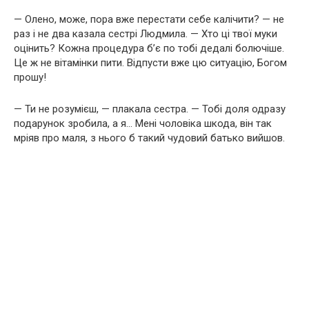
— Олено, може, пора вже перестати себе калічити? — не
раз і не два казала сестрі Людмила. — Хто ці твої муки
оцінить? Кожна процедура б’є по тобі дедалі болючіше.
Це ж не вітамінки пити. Відпусти вже цю ситуацію, Богом
прошу!
— Ти не розумієш, — плакала сестра. — Тобі доля одразу
подарунок зробила, а я… Мені чоловіка шкода, він так
мріяв про маля, з нього б такий чудовий батько вийшов.