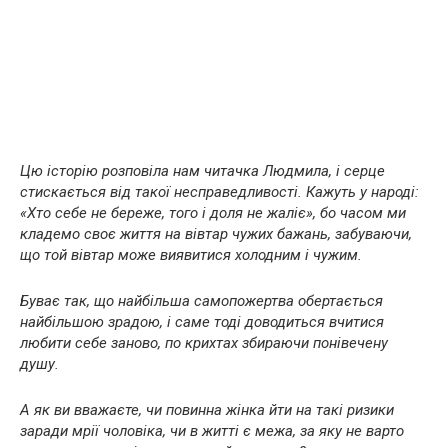
Цю історію розповіла нам читачка Людмила, і серце
стискається від такої несправедливості. Кажуть у народі:
«Хто себе не береже, того і доля не жаліє», бо часом ми
кладемо своє життя на вівтар чужих бажань, забуваючи,
що той вівтар може виявитися холодним і чужим.
Буває так, що найбільша самопожертва обертається
найбільшою зрадою, і саме тоді доводиться вчитися
любити себе заново, по крихтах збираючи понівечену
душу.
А як ви вважаєте, чи повинна жінка йти на такі ризики
заради мрії чоловіка, чи в житті є межа, за яку не варто