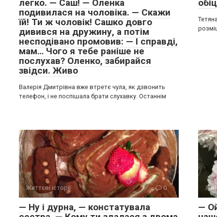
легко. — Саш! — Оленка
обі
подивилася на чоловіка. — Скажи
Тетяна
їй! Ти ж чоловік! Сашко довго
розміш
дивився на дружину, а потім
несподівано промовив: — І справді,
мам… Чого я тебе раніше не
послухав? Оленко, забирайся
звідси. Живо
Валерія Дмитрівна вже втретє чула, як дзвонить
телефон, і не поспішала брати слухавку. Останнім
Життєві історії
0
Жит
— Ну і дурна, — констатувала
— О
сестра. — Кому ти здалася з двома
нашо