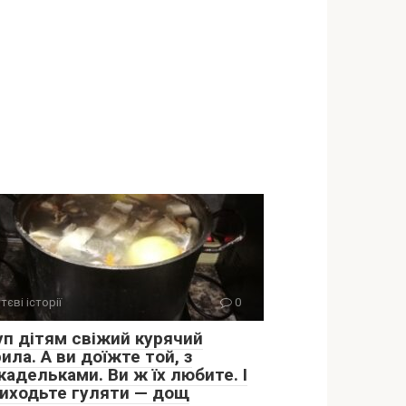
тєві історії
0
уп дітям свіжий курячий
ила. А ви доїжте той, з
адельками. Ви ж їх любите. І
виходьте гуляти — дощ