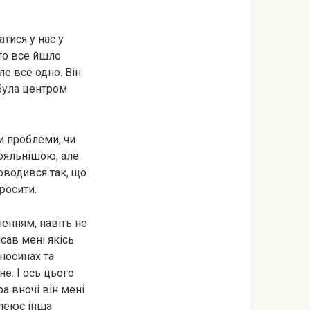
тися у нас у
бто все йшло
ле все одно. Він
 була центром
и проблеми, чи
лояльнішою, але
поводився так, що
росити.
ленням, навіть не
исав мені якісь
дносинах та
е. І ось цього
а вночі він мені
клеює інша