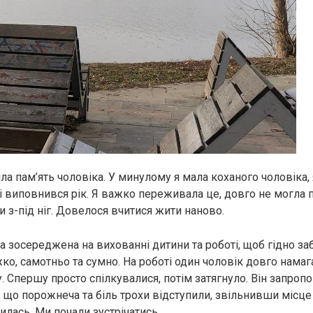
а пам’ять чоловіка. У минулому я мала коханого чоловіка, 
і виповнився рік. Я важко переживала це, довго не могла п
и з-під ніг. Довелося вчитися жити наново.
ла зосереджена на вихованні дитини та роботі, щоб гідно за
ко, самотньо та сумно. На роботі один чоловік довго намаг
. Спершу просто спілкувалися, потім затягнуло. Він запроп
а, що порожнеча та біль трохи відступили, звільнивши місц
илась. Ми почали зустрічатись.