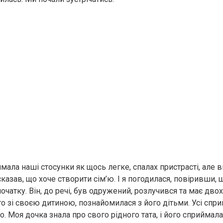
мала наші стосунки як щось легке, спалах пристрасті, але в
 сказав, що хоче створити сім’ю. І я погодилася, повіривши
очатку. Він, до речі, був одружений, розлучився та має двох
о зі своєю дитиною, познайомилася з його дітьми. Усі спр
. Моя дочка знала про свого рідного тата, і його сприймала