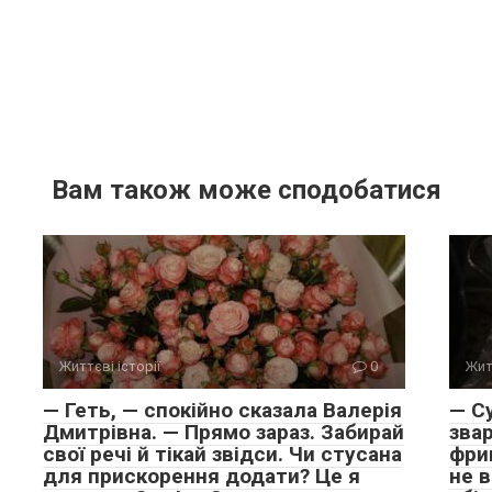
Вам також може сподобатися
Життєві історії
0
Жит
— Геть, — спокійно сказала Валерія
— С
Дмитрівна. — Прямо зараз. Забирай
звар
свої речі й тікай звідси. Чи стусана
фрик
для прискорення додати? Це я
не 