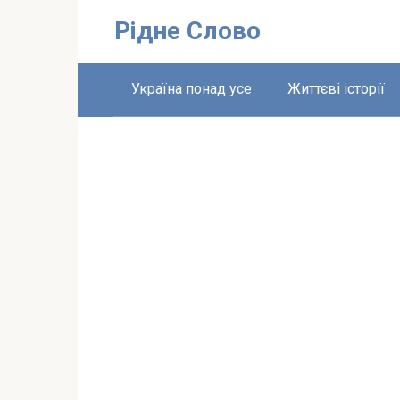
Перейти
Рідне Слово
до
вмісту
Україна понад усе
Життєві історії