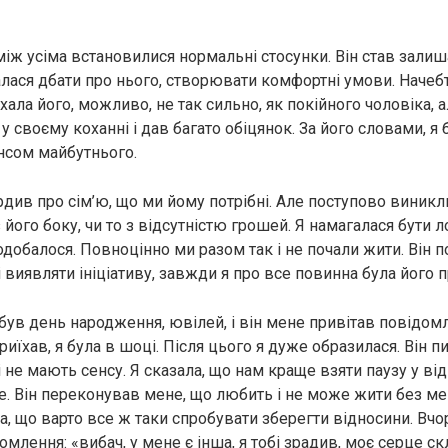
між усіма встановилися нормальні стосунки. Він став залиша
галася дбати про нього, створювати комфортні умови. Наче
хала його, можливо, не так сильно, як покійного чоловіка, а
 своєму коханні і дав багато обіцянок. За його словами, я
енсом майбутнього.
рдив про сім’ю, що ми йому потрібні. Але поступово виникл
з його боку, чи то з відсутністю грошей. Я намагалася бути 
одобалося. Повноцінно ми разом так і не почали жити. Він 
 виявляти ініціативу, завжди я про все повинна була його п
був день народження, ювілей, і він мене привітав повідом
риїхав, я була в шоці. Після цього я дуже образилася. Він п
 не мають сенсу. Я сказала, що нам краще взяти паузу у ві
е. Він переконував мене, що любить і не може жити без мен
, що варто все ж таки спробувати зберегти відносини. Вчор
млення: «вибач, у мене є інша, я тобі зрадив, моє серце с