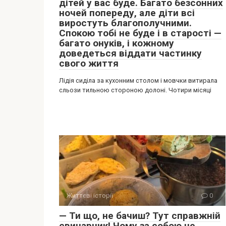
дітей у вас буде. Багато безсонних
ночей попереду, але діти всі
виростуть благополучними.
Спокою тобі не буде і в старості —
багато онуків, і кожному
доведеться віддати частинку
свого життя
Лідія сиділа за кухонним столом і мовчки витирала
сльози тильною стороною долоні. Чотири місяці
Життєві історії
0
— Ти що, не бачиш? Тут справжній
свинарник! Чому за собою не