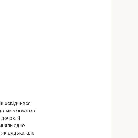
ін освідчився
, що ми зможемо
 дочок. Я
ийняли одне
 як дядька, але