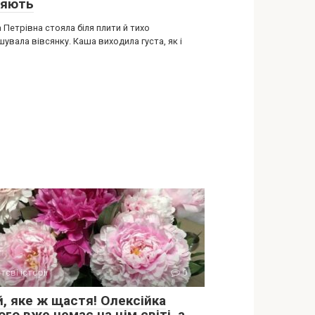
цяють
 Петрівна стояла біля плити й тихо
увала вівсянку. Каша виходила густа, як і
тєві історії
0
й, яке ж щастя! Олексійка
го вже немає на цім світі, а