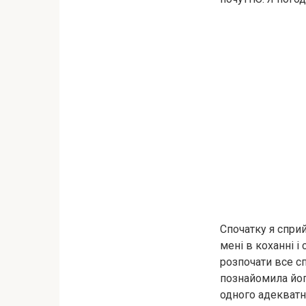
Спочатку я сприй
мені в коханні і
розпочати все сп
познайомила йог
одного адекватно