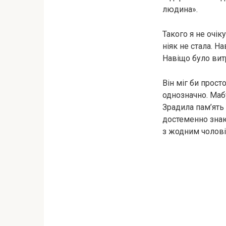
людина».
Такого я не очік
ніяк не стала. Н
Навіщо було вит
Він міг би просто
однозначно. Маб
Зрадила пам’ять
достеменно знаю,
з жодним чоловік