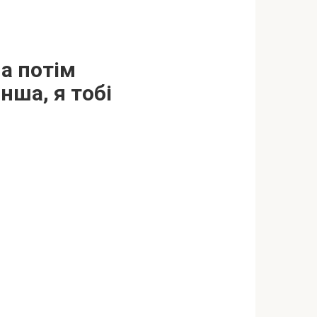
 а потім
нша, я тобі