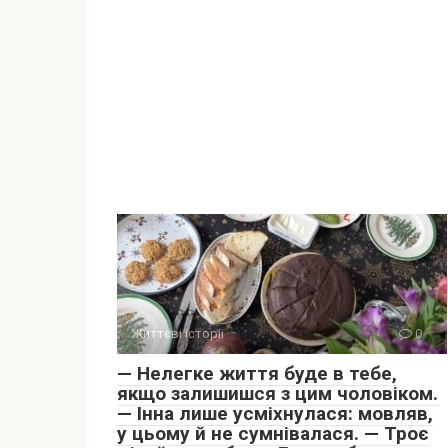
Життєві історії
0
— Нелегке життя буде в тебе,
якщо залишишся з цим чоловіком.
— Інна лише усміхнулася: мовляв,
у цьому й не сумнівалася. — Троє