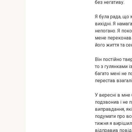
без негативу.
Я була рада, що 
вихідні. Я нама
непогано. Я поко
мене переконав у
його життя та с
Він постійно тве
то з гулянками і
багато мені не п
перестав взагалі
У вересні в мне 
подзвонив і не п
виправдання, які
подумати про вс
тижня я вирішила
відправив повідо