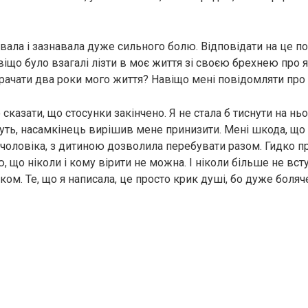
увала і зазнавала дуже сильного болю. Відповідати на це п
авіщо було взагалі лізти в моє життя зі своєю брехнею про 
рачати два роки мого життя? Навіщо мені повідомляти про
 сказати, що стосунки закінчено. Я не стала б тиснути на ньо
уть, насамкінець вирішив мене принизити. Мені шкода, що 
 чоловіка, з дитиною дозволила перебувати разом. Гидко пр
 що ніколи і кому вірити не можна. І ніколи більше не вст
ом. Те, що я написала, це просто крик душі, бо дуже боляч