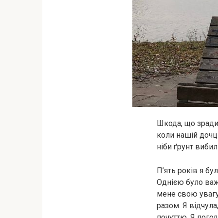
Шкода, що зрадил
коли нашій дочц
ніби ґрунт вибил
П’ять років я бу
Однією було важ
мене свою увагу
разом. Я відчул
почуттю. Я погод