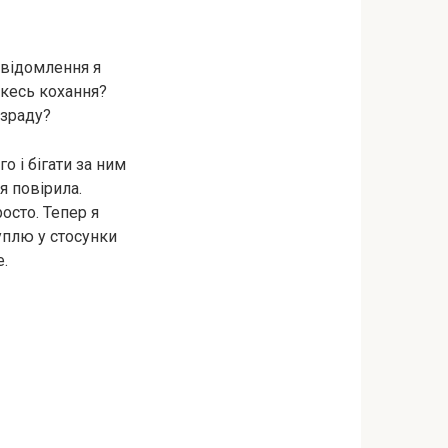
овідомлення я
якесь кохання?
 зраду?
го і бігати за ним
я повірила.
осто. Тепер я
уплю у стосунки
е.