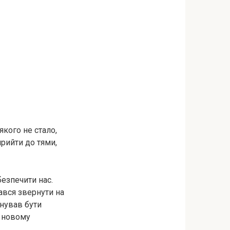
якого не стало,
рийти до тями,
безпечити нас.
ався звернути на
онував бути
е новому