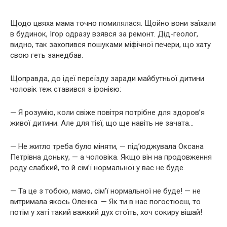
Щодо цвяха мама точно помилялася. Щойно вони заїхали
в будинок, Ігор одразу взявся за ремонт. Дід-геолог,
видно, так захопився пошуками міфічної печери, що хату
свою геть занедбав.
Щоправда, до ідеї переїзду заради майбутньої дитини
чоловік теж ставився з іронією:
— Я розумію, коли свіже повітря потрібне для здоров’я
живої дитини. Але для тієї, що ще навіть не зачата…
— Не житло треба було міняти, — під’юджувала Оксана
Петрівна доньку, — а чоловіка. Якщо він на продовження
роду слабкий, то й сім’ї нормальної у вас не буде.
— Та це з тобою, мамо, сім’ї нормальної не буде! — не
витримала якось Оленка. — Як ти в нас погостюєш, то
потім у хаті такий важкий дух стоїть, хоч сокиру вішай!