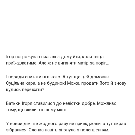
Ігор погрожував взагалі з дому йти, коли теща
приїжджатиме. Але ж не виганяти матір за поріг…
І поради спитати ні в кого. А тут ще цей домовик…
Суцільна кара, а не будинок! Може, продати його й знову
кудись переїхати?
Батьки Ігоря ставилися до невістки добре. Можливо,
тому, що жили в іншому місті.
У новий дім ще жодного разу не приїжджали, а тут якраз
зібралися. Оленка навіть зітхнула з полегшенням.