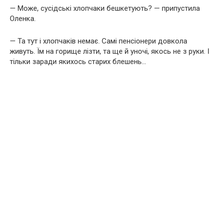
— Може, сусідські хлопчаки бешкетують? — припустила
Оленка.
— Та тут і хлопчаків немає. Самі пенсіонери довкола
живуть. Їм на горище лізти, та ще й уночі, якось не з руки. І
тільки заради якихось старих блешень…