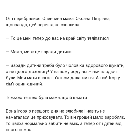
От і перебралися. Оленчина мама, Оксана Петрівна,
щоправда, цей переїзд не схвалила:
— То це мені тепер до вас на край світу теліпатися…
— Мамо, ми ж це заради дитини.
— Заради дитини треба було чоловіка здорового шукати,
а не цього доходягу! У нашому роду всі жінки плодючі
були. Моя мати взагалі п’ятьом дала життя. А твій Ігор у
сім’ї один-єдиний…
Тяжкою тещею була мама, що й казати.
Вона Ігоря з першого дня не злюбила і навіть не
намагалася це приховувати. То він грошей мало заробляє,
то цвяха нормально забити не вміє, а тепер от і дітей від
нього немає.