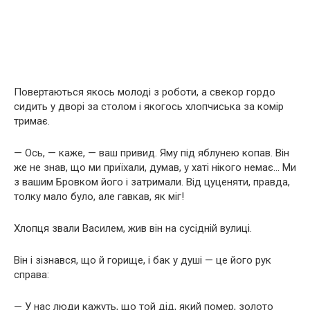
Повертаються якось молоді з роботи, а свекор гордо
сидить у дворі за столом і якогось хлопчиська за комір
тримає.
— Ось, — каже, — ваш привид. Яму під яблунею копав. Він
же не знав, що ми приїхали, думав, у хаті нікого немає… Ми
з вашим Бровком його і затримали. Від цуценяти, правда,
толку мало було, але гавкав, як міг!
Хлопця звали Василем, жив він на сусідній вулиці.
Він і зізнався, що й горище, і бак у душі — це його рук
справа:
— У нас люди кажуть, що той дід, який помер, золото