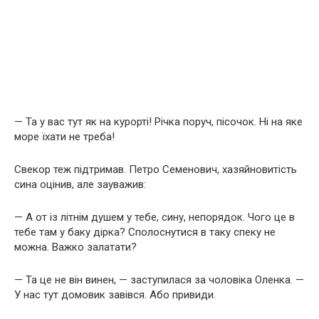
— Та у вас тут як на курорті! Річка поруч, пісочок. Ні на яке
море їхати не треба!
Свекор теж підтримав. Петро Семенович, хазяйновитість
сина оцінив, але зауважив:
— А от із літнім душем у тебе, сину, непорядок. Чого це в
тебе там у баку дірка? Сполоснутися в таку спеку не
можна. Важко залатати?
— Та це не він винен, — заступилася за чоловіка Оленка. —
У нас тут домовик завівся. Або привиди.