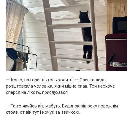
— Ігорю, на горищі хтось ходить! — Оленка ледь
розштовхала чоловіка, який міцно спав. Той неохоче
сперся на лікоть, прислухався:
— Та то якийсь кіт, мабуть. Будинок пів року порожнім
стояв, от він тут і ночує за звичкою.