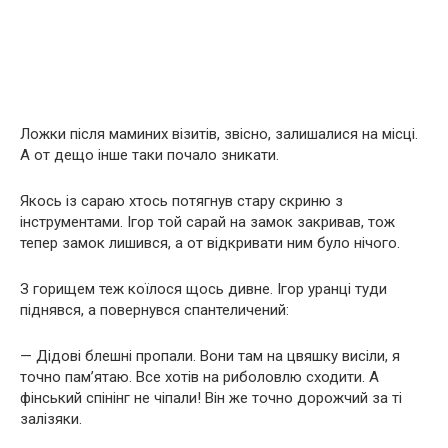
Ложки після маминих візитів, звісно, залишалися на місці.
А от дещо інше таки почало зникати.
Якось із сараю хтось потягнув стару скриню з
інструментами. Ігор той сарай на замок закривав, тож
тепер замок лишився, а от відкривати ним було нічого.
З горищем теж коїлося щось дивне. Ігор уранці туди
піднявся, а повернувся спантеличений:
— Дідові блешні пропали. Вони там на цвяшку висіли, я
точно пам’ятаю. Все хотів на риболовлю сходити. А
фінський спінінг не чіпали! Він же точно дорожчий за ті
залізяки.