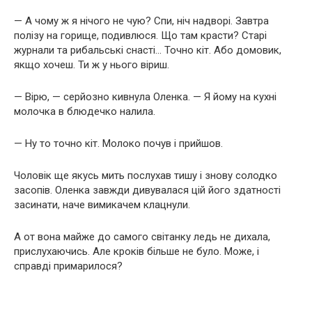
— А чому ж я нічого не чую? Спи, ніч надворі. Завтра
полізу на горище, подивлюся. Що там красти? Старі
журнали та рибальські снасті… Точно кіт. Або домовик,
якщо хочеш. Ти ж у нього віриш.
— Вірю, — серйозно кивнула Оленка. — Я йому на кухні
молочка в блюдечко налила.
— Ну то точно кіт. Молоко почув і прийшов.
Чоловік ще якусь мить послухав тишу і знову солодко
засопів. Оленка завжди дивувалася цій його здатності
засинати, наче вимикачем клацнули.
А от вона майже до самого світанку ледь не дихала,
прислухаючись. Але кроків більше не було. Може, і
справді примарилося?