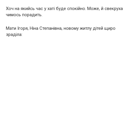
Хоч на якийсь час у хаті буде спокійно. Може, й свекруха
чимось порадить.
Мати Ігоря, Ніна Степанівна, новому житлу дітей щиро
зраділа: