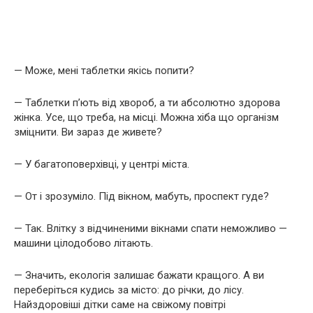
— Може, мені таблетки якісь попити?
— Таблетки п’ють від хвороб, а ти абсолютно здорова
жінка. Усе, що треба, на місці. Можна хіба що організм
зміцнити. Ви зараз де живете?
— У багатоповерхівці, у центрі міста.
— От і зрозуміло. Під вікном, мабуть, проспект гуде?
— Так. Влітку з відчиненими вікнами спати неможливо —
машини цілодобово літають.
— Значить, екологія залишає бажати кращого. А ви
переберіться кудись за місто: до річки, до лісу.
Найздоровіші дітки саме на свіжому повітрі