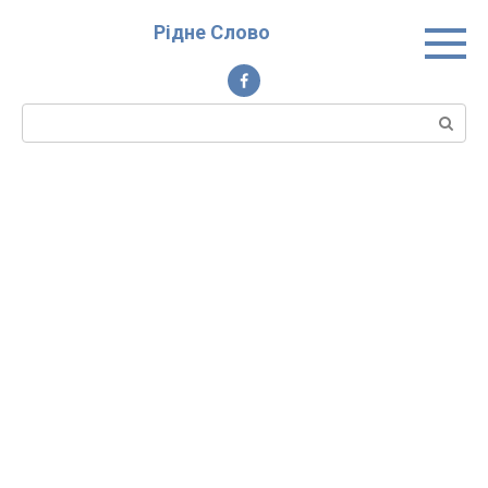
Перейти
Рідне Слово
до
вмісту
Пошук: