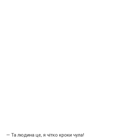
— Та людина це, я чітко кроки чула!