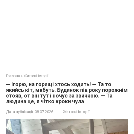
Головна
»
Життєві історії
— Ігорю, на горищі хтось ходить! — Та то
якийсь кіт, мабуть. Будинок пів року порожнім
стояв, от він тут і ночує за звичкою. — Та
людина це, я чітко кроки чула
Дата публікації:
08.07.2026
Життєві історії