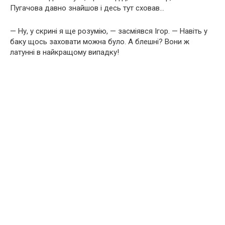
Пугачова давно знайшов і десь тут сховав…
— Ну, у скрині я ще розумію, — засміявся Ігор. — Навіть у
баку щось заховати можна було. А блешні? Вони ж
латунні в найкращому випадку!