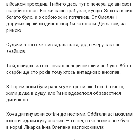
військом проходив. І нібито десь тут є печера, де він свої
скарби сховав. Він же панів грабував, купців. Золота в них
багато було, а з собою ж не потягнеш. От Омелян і
доручив вірній людині ті скарби заховати. Десь там, за
річкою.
Судячи з того, як виглядала хата, дід печеру так і не
знайшов.
Та й, швидше за все, ніякої печери ніколи й не було. Або ті
скарби ще сто років тому хтось випадково викопав.
З Ігорем вони були разом уже третій рік. І все б нічого,
жили душа в душу, але їм не вдавалося обзавестися
дитинкою.
Хоча дитину вони хотіли до нестями. Оббігали всі можливі
клініки, здали купу аналізів — і в неї, і в чоловіка все було
в нормі. Лікарка Інна Олегівна заспокоювала: