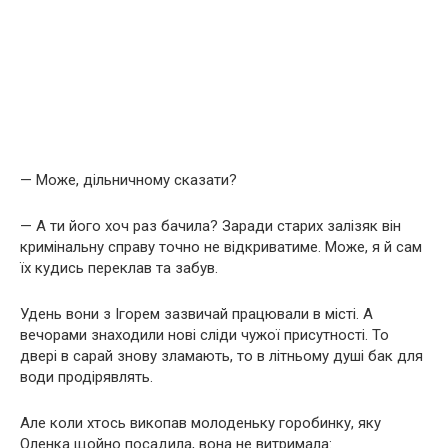
— Може, дільничному сказати?
— А ти його хоч раз бачила? Заради старих залізяк він
кримінальну справу точно не відкриватиме. Може, я й сам
їх кудись переклав та забув.
Удень вони з Ігорем зазвичай працювали в місті. А
вечорами знаходили нові сліди чужої присутності. То
двері в сарай знову зламають, то в літньому душі бак для
води продірявлять.
Але коли хтось викопав молоденьку горобинку, яку
Оленка щойно посадила, вона не витримала: