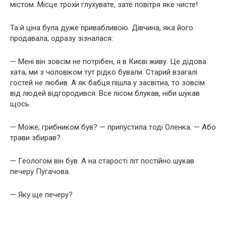
містом. Місце трохи глухувате, зате повітря яке чисте!
Та й ціна була дуже привабливою. Дівчина, яка його
продавала, одразу зізналася:
— Мені він зовсім не потрібен, я в Києві живу. Це дідова
хата, ми з чоловіком тут рідко бували. Старий взагалі
гостей не любив. А як бабця пішла у засвітиа, то зовсім
від людей відгородився. Все лісом блукав, ніби шукав
щось.
— Може, грибником був? — припустила тоді Оленка. — Або
трави збирав?
— Геологом він був. А на старості літ постійно шукав
печеру Пугачова.
— Яку ще печеру?