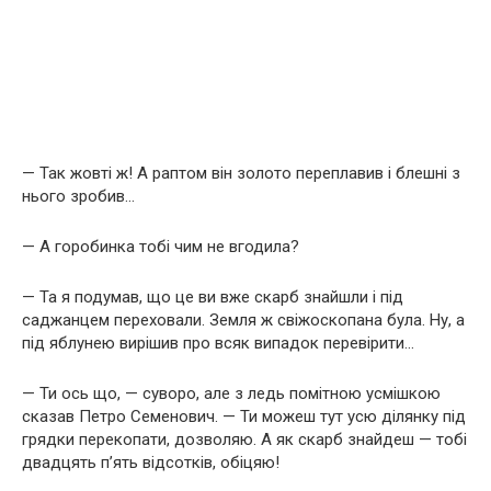
— Так жовті ж! А раптом він золото переплавив і блешні з
нього зробив…
— А горобинка тобі чим не вгодила?
— Та я подумав, що це ви вже скарб знайшли і під
саджанцем переховали. Земля ж свіжоскопана була. Ну, а
під яблунею вирішив про всяк випадок перевірити…
— Ти ось що, — суворо, але з ледь помітною усмішкою
сказав Петро Семенович. — Ти можеш тут усю ділянку під
грядки перекопати, дозволяю. А як скарб знайдеш — тобі
двадцять п’ять відсотків, обіцяю!