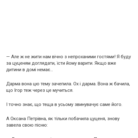
— Але ж не жити нам вічно з непроханими гостями! Я буду
за цуценям доглядати, їсти йому варити. Якщо вже
дитини в домі немає…
Дарма вона цю тему зачепила. Ох і дарма. Вона ж бачила,
що Ігор теж через це мучиться.
І точно знає, що теща в усьому звинувачує саме його.
А Оксана Петрівна, як тільки побачила цуценя, знову
завела свою пісню: