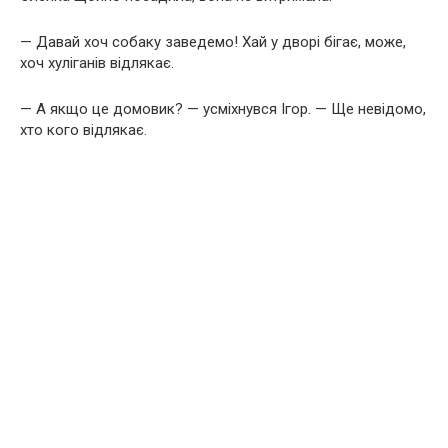
— Давай хоч собаку заведемо! Хай у дворі бігає, може,
хоч хуліганів відлякає.
— А якщо це домовик? — усміхнувся Ігор. — Ще невідомо,
хто кого відлякає.