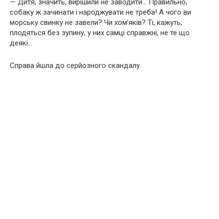
— Дитя, значить, вирішили не заводити… Правильно,
собаку ж зачинати і народжувати не треба! А чого ви
морську свинку не завели? Чи хом’яків? Ті, кажуть,
плодяться без зупину, у них самці справжні, не те що
деякі…
Справа йшла до серйозного скандалу.